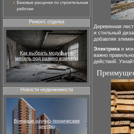
Базовые расценки по строительным
работам
Ремонт, отделка
Деревянная лест
и стильный диза
добавляя элемен
Электрика
и
мо
Как выбрать модульную
важно правильно
мебель под размер комнаты
действий. Узнай
Преимущес
Новости недвижимости
Военные научно-технические
центры