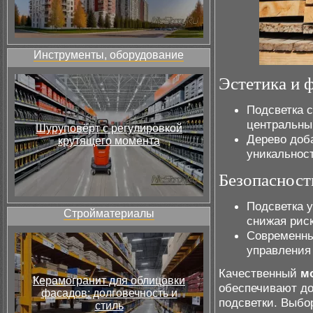
Инструменты, оборудование
Эстетика и 
Подсветка 
центральны
Шуруповёрт с регулировкой
Дерево доба
крутящего момента
уникальност
Безопасност
Подсветка 
Стройматериалы
снижая риск
Современны
управления
Качественный
м
Керамогранит для облицовки
обеспечивают до
фасадов: долговечность и
подсветки. Выбо
стиль