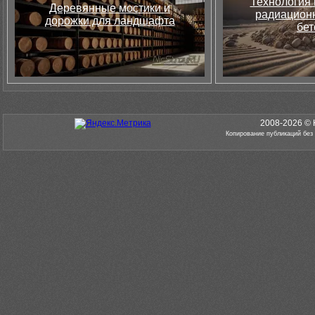
Технология 
Деревянные мостики и
радиацион
дорожки для ландшафта
бет
2008-2026 © 
Копирование публикаций без