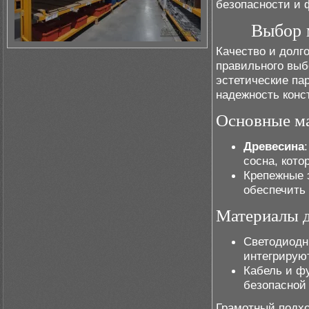
безопасности и 
Выбор 
Качество и долг
правильного выб
эстетические па
надежность конс
Основные ма
Древесина
сосна, кото
Крепежные 
обеспечить
Материалы д
Светодиодн
интегрирую
Кабель и ф
безопасно
Грамотный подхо