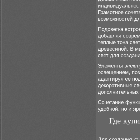
индивидуальност
Грамотное сочет
возможностей дл
Подсветка встро
добавляя соврем
теплые тона све
древесиной. В 
свет для создани
Элементы
элект
освещением, поз
адаптируя ее по
декоративные св
дополнительных 
Сочетание функц
удобной, но и я
Где куп
Для создания ка