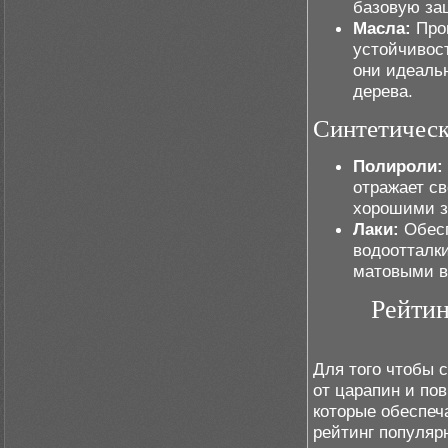
базовую за
Масла:
Прон
устойчивост
они идеаль
дерева.
Синтетичес
Полироли:
отражает с
хорошими з
Лаки:
Обесп
водоотталки
матовыми в
Рейтин
Для того чтобы 
от царапин и по
которые обеспеч
рейтинг популяр