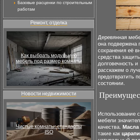
Базовые расценки по строительным
работам
Ремонт, отделка
Деревянная мебе
она подвержена 
сохранения её в
Как выбрать модульную
средства защиты
мебель под размер комнаты
долговечность и
расскажем о луч
предотвратить п
состоянии.
Преимущест
Новости недвижимости
Использование 
мебели значител
Чистые комнаты: стандарты
качества.
Масла
ISO
такие как
царап