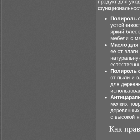
продукт для ухо
функциональнос
Полироль 
устойчивос
яркий блеск
мебели с м
Масло для 
её от влаги
натуральну
естественны
Полироль с
от пыли и в
для деревя
использова
Антицарап
мелких пов
деревянных
с высокой н
Как прав