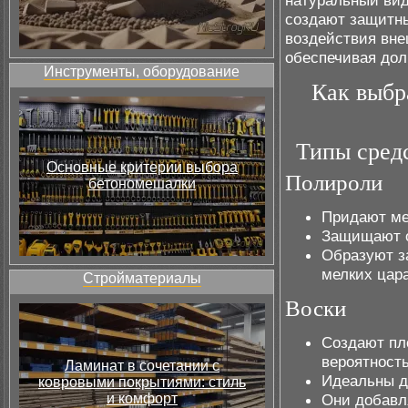
натуральный вид
создают защитны
воздействия внеш
обеспечивая дол
Инструменты, оборудование
Как выбр
Типы сред
Основные критерии выбора
Полироли
бетономешалки
Придают ме
Защищают о
Образуют з
мелких цар
Стройматериалы
Воски
Создают пл
вероятност
Ламинат в сочетании с
Идеальны д
ковровыми покрытиями: стиль
и комфорт
Они добавл