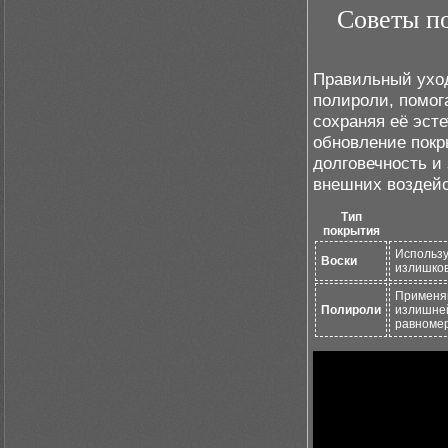
Советы п
Правильный уход
полироли, помог
сохраняя её эст
обновление покр
долговечность и
внешних воздейс
Тип
покрытия
Использу
Воски
излишков
Применяй
Полироли
излишней
равномер