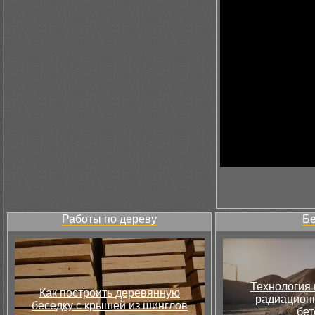
Работы по дереву
Бе
Технология 
Как построить деревянную
радиацион
беседку с крышей из шинглов
бет