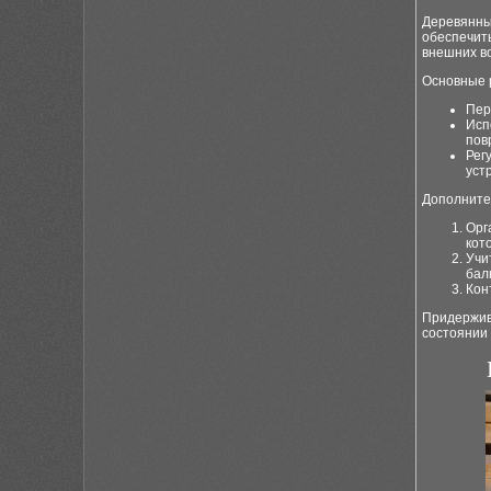
Деревянные
обеспечить
внешних во
Основные 
Пер
Исп
пов
Рег
уст
Дополните
Орг
кот
Учи
бал
Кон
Придержив
состоянии 