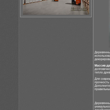
Деревянны
использова
декориров
Массив д
долговечно
тепло дре
Для совре
прочность
Дополните
правильны
Деревянны
уникальнос