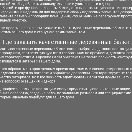
раской, чтобы добавить индивидуальности и уникальности в декор.
забывайте про функциональность: балки должны не только украшать интерьер
ь прочными и надежными для поддержки любых подвесных элементов декора
тывайте размер и пропорции помещения, чтобы балки не перегружали прост
лядели уместно.
эти простые правила, вы сможете выбрать идеальные деревянные балки, ко
 стиль вашего дома и станут его ярким элементом.
Где заказать качественные деревянные балки
учить качественные деревянные балки, важно выбрать надежного поставщика
 продукцию, соответствующую всем требованиям по прочности, долговечност
им характеристикам. Хорошие балки обеспечат не только прочность конструкц
 впишутся в интерьер вашего дома.
ется обращаться к проверенным производителям или специализированным 
едлагают услуги по покраске и обработке древесины. Это гарантирует не тол
чество материала, но и возможность адаптировать балки под нужды вашего и
е в вопросах освещения и декора.
о, профессиональные поставщики смогут предложить дополнительные опции, 
льная обработка, создание балок по заданным размерам или специфические
оторые идеально подойдут для вашего дома.