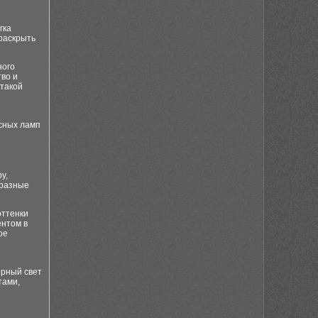
гка
раскрыть
ного
во и
такой
сных ламп
у,
бразные
оттенки
ентом в
ое
ерный свет
тами,