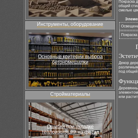
Покраска д
общий стил
смелые цв
Элеме
Инструменты, оборудование
Освещен
Покраска
Эстети
Основные критерии выбора
бетономешалки
Декор дере
различным 
под общий 
Функци
Деревянны
элементом.
Стройматериалы
или расти
Ошибки при укладке
теплоизоляции на фасад