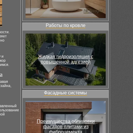
Работы по кровле
ности.
ляет
тно
Жидкая гидроизоляция с
 и
кор
повышенной адгезией
имся.
а
давая
изайна,
Фасадные системы
равленный
пользование
ной
Преимущества облицовки
фасадов плитами из
фиброцемента