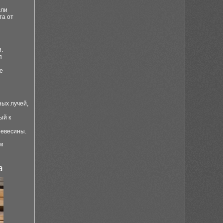
сли
та от
.
я
е
ных лучей,
ый к
ревесины.
м
а