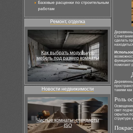
Базовые расценки по строительным
работам
Ремонт, отделка
Деревянны
Сочетание
сделать пр
находиться
Как выбрать модульную
Использов
возможнос
мебель под размер комнаты
функциона
помогают 
Деревянны
пространст
Новости недвижимости
такими как
Роль о
Освещение
свет подч
скрытых по
структуре 
Чистые комнаты: стандарты
ISO
Покрас