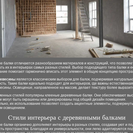
е балки отличаются разнообразием материалов и конструкций, что позволяе
ть их в интерьерах самых разных стилей. Выбор подходящего типа балки и е
ание помогают гармонично вписать этот элемент в общую концепцию простра
ревесины
является классическим выбором для балок, подчеркивая натурально
сть. Такие балки идеально подходят для интерьеров, где важны естественная
весины.
Освещение
, направленное на массив, делает текстуру более выразит
менных стилей популярны клееные деревянные балки. Они обеспечивают вы
 и могут быть окрашены или декорированы под общий дизайн помещения.
льно, их использование позволяет создать акцентные элементы, подчеркнут
м освещением.
Стили интерьера с деревянными балками
е балки органично дополняют интерьеры в разных стилях, создавая уют и п
ть пространства. Благодаря их универсальности, они легко адаптируются по