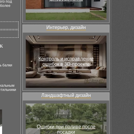
его под
 более
Интерьер, дизайн
к
Контроль и исправление
ошибок в 3D-проекте
ь балки
ональным
етильники
Ландшафтный дизайн
Ошибки при поливе после
посадки