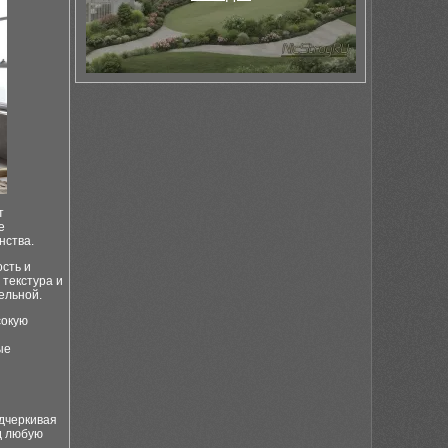
т
е
нства.
сть и
 текстура и
ельной.
сокую
ые
одчеркивая
д любую