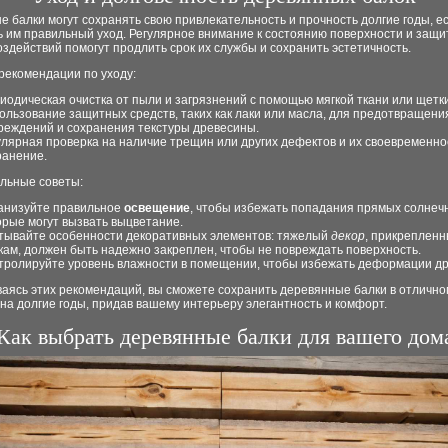
 балки могут сохранять свою привлекательность и прочность долгие годы, е
 им правильный уход. Регулярное внимание к состоянию поверхности и защи
здействий помогут продлить срок их службы и сохранить эстетичность.
рекомендации по уходу:
иодическая очистка от пыли и загрязнений с помощью мягкой ткани или щетки
ользование защитных средств, таких как лаки или масла, для предотвращени
реждений и сохранения текстуры древесины.
улярная проверка на наличие трещин или других дефектов и их своевременно
ранение.
льные советы:
анизуйте правильное
освещение
, чтобы избежать попадания прямых солнеч
орые могут вызвать выцветание.
тывайте особенности декоративных элементов: тяжелый
декор
, прикрепленн
кам, должен быть надежно закреплен, чтобы не повреждать поверхность.
тролируйте уровень влажности в помещении, чтобы избежать деформации д
аясь этих рекомендаций, вы сможете сохранить деревянные балки в отлично
на долгие годы, придав вашему интерьеру элегантность и комфорт.
Как выбрать деревянные балки для вашего дом