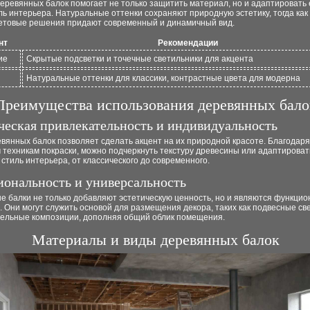
еревянных балок помогает не только защитить материал, но и адаптировать 
ь интерьера. Натуральные оттенки сохраняют природную эстетику, тогда как
етовые решения придают современный и динамичный вид.
нт
Рекомендации
ие
Скрытые подсветки и точечные светильники для акцента
Натуральные оттенки для классики, контрастные цвета для модерна
Преимущества использования деревянных бало
ческая привлекательность и индивидуальность
вянных балок позволяет сделать акцент на их природной красоте. Благодаря
техникам покраски, можно подчеркнуть текстуру древесины или адаптироват
стиль интерьера, от классического до современного.
ональность и универсальность
е балки не только добавляют эстетическую ценность, но и являются функци
 Они могут служить основой для размещения декора, таких как подвесные св
тельные композиции, дополняя общий облик помещения.
Материалы и виды деревянных балок