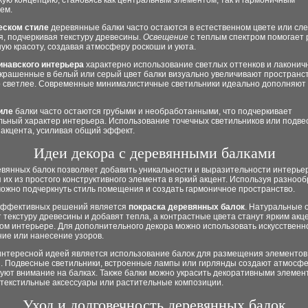
кую концепцию, становясь как центральным элементом, так и гармоничным
ем.
еском стиле
деревянные балки часто остаются в естественном цвете или сле
я, подчеркивая текстуру древесины.
Освещение
с теплым спектром помогает 
ую красоту, создавая атмосферу роскоши и уюта.
инавского интерьера
характерно использование светлых оттенков и лаконич
окрашенные в белый или серый цвет балки визуально увеличивают пространст
о светлее. Современные минималистичные светильники идеально дополняют 
иле
балки часто остаются грубыми и необработанными, что подчеркивает
льный характер интерьера. Использование точечных светильников или подве
 акцента, усиливая общий эффект.
Идеи декора с деревянными балками
вянных балок позволяет добавить уникальности и выразительности интерьер
их из простого конструктивного элемента в яркий акцент. Используя разноо
можно подчеркнуть стиль помещения и создать гармоничное пространство.
эффективных решений является
покраска деревянных балок
. Натуральные 
 текстуру древесины и добавят тепла, а контрастные цвета станут ярким акц
ом интерьере. Для дополнительного декора можно использовать искусственн
ие или нанесение узоров.
интересной идеей является использование балок для размещения элементов
. Подвесные светильники, встроенные лампы или гирлянды создают атмосф
уют внимание на балках. Также балки можно украсить декоративными элемен
 текстильные аксессуары или растительные композиции.
Уход и долговечность деревянных балок