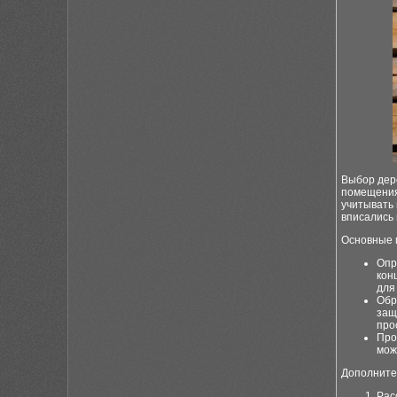
Выбор дере
помещения
учитывать 
вписались 
Основные 
Опр
кон
для
Обр
защ
про
Про
мож
Дополните
Рас