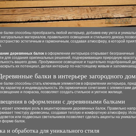
е балки способны преобразить любой интерьер, добавив ему уюта и уникаль
 натуральных материалов, правильного освещения и стильного декора позво
остранство эстетичным и гармоничным, создавая атмосферу, в которой прия
.
ание деревянных балок
в оформлении интерьера открывает безграничные
ти для создания оригинальных решений, подчеркивающих природную красоту
льность вашего дома.
Продуманное освещение
и тщательно подобранный де
раскрыть их потенциал, делая интерьер по-настоящему живым и запоминающ
Деревянные балки в интерьере загородного дом
е балки способны стать ключевым элементом в оформлении интерьера, при
ву характер и индивидуальность. Их гармоничное сочетание с элементами д
 освещение и покраска, позволяет создать стильное и уютное жилище.
свещения в оформлении с деревянными балками
 играет ключевую роль в акцентировании деревянных балок. Правильно нап
еркивает текстуру древесины, создавая теплую и комфортную атмосферу. Ис
дсветок или подвесных светильников позволяет сделать акценты на уникаль
и форме балок.
ка и обработка для уникального стиля