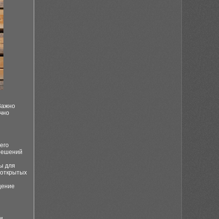
Важно
ично
его
 решений
ы для
 открытых
щение
и