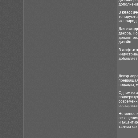
дизайнерс
дополнени
В
классич
тонируютс
их природн
Для
сканд
декора. П
делают ег
дизайн.
В
лофт-ст
индустриа
добавляет
Декор дере
превращая 
подходы, 
Одним из 
подчеркнут
современн
состариван
Не менее 
освещения
и акцентир
такими как