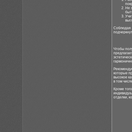
пок
Не 
быт
Учи
выг
Соблюдая 
подчеркнут
Чтобы пол
предлагает
эстетическ
гармонично
Рекоменду
которые пр
высокое ка
в том числ
Кроме тог
индивидуа
отделки, к