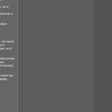
, но и
.
ранство и
торые
, который
и и
ии, но и
компаниям,
ько
нтерьера,
такие как
 виды