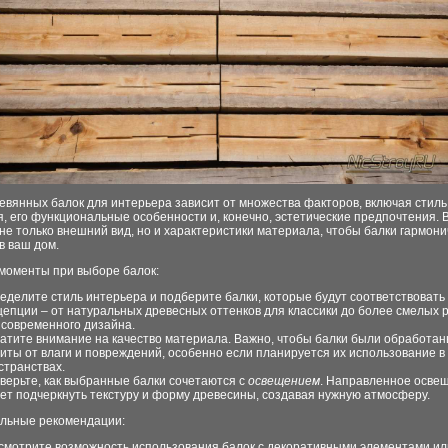
вянных балок для интерьера зависит от множества факторов, включая стиль
, его функциональные особенности и, конечно, эстетические предпочтения. 
не только внешний вид, но и характеристики материала, чтобы балки гармон
в ваш дом.
моменты при выборе балок:
еделите стиль интерьера и подберите балки, которые будут соответствовать 
цепции – от натуральных древесных оттенков для классики до более смелых
 современного дизайна.
атите внимание на качество материала. Важно, чтобы балки были обработан
иты от влаги и повреждений, особенно если планируется их использование в
странствах.
верьте, как выбранные балки сочетаются с
освещением
. Направленное осве
ет подчеркнуть текстуру и форму древесины, создавая нужную атмосферу.
льные рекомендации:
смотрите возможность использования балок с декоративными элементами ил