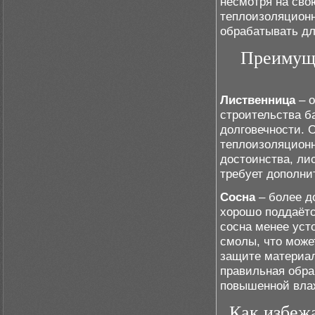
несмотря на сво
теплоизоляционн
обрабатывать дл
Преимуще
Лиственница
– о
строительства ба
долговечности. 
теплоизоляционн
достоинства, ли
требует дополни
Сосна
– более д
хорошо поддаётс
сосна менее уст
смолы, что може
защите материал
правильная обра
повышенной вла
Как избеж