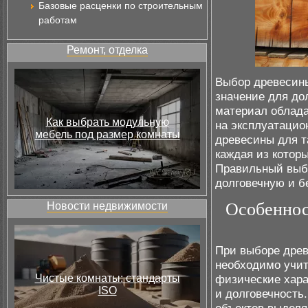
Базовые расценки по строительным
работам
Ремонт, отделка
Выбор древесины
значение для до
материал облада
Как выбрать модульную
на эксплуатацио
мебель под размер комнаты
древесины для т
каждая из котор
Правильный выб
долговечную и б
Особеннос
Новости недвижимости
При выборе древ
необходимо учит
Чистые комнаты: стандарты
физические харак
ISO
и долговечность