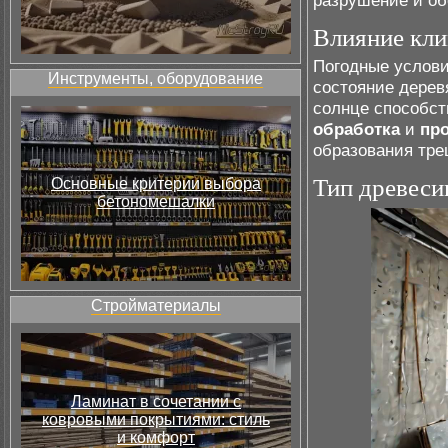
разрушение и об
Влияние кли
Погодные услови
Инструменты, оборудование
состояние дерев
солнце способст
обработка
и
пр
образования тре
Тип древеси
Основные критерии выбора
бетономешалки
Стройматериалы
Ламинат в сочетании с
ковровыми покрытиями: стиль
и комфорт