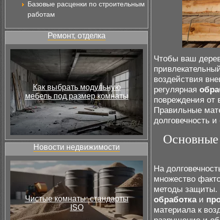
Базовые расценки по строительным
работам
Ремонт, отделка
Чтобы ваш дерев
привлекательный
воздействия вне
Как выбрать модульную
регулярная
обра
мебель под размер комнаты
повреждения от 
Правильные мате
долговечность и 
Основные 
Новости недвижимости
На долговечност
множество факто
методы защиты. 
Чистые комнаты: стандарты
обработка
и
пр
ISO
материала к воз