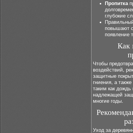
Пропитка
п
долговреме
глубокие с
Правильный
повышают с
появление 
Как 
п
Чтобы предотвра
воздействий, ре
защитные покрыт
гниения, а такж
таким как дождь
надлежащей защи
многие годы.
Рекомендац
ра
Уход за деревян