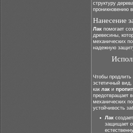
структуру дерев
проникновению в
Нанесение з
Лак
помогает со
древесины, кото
механических по
надежную защиту
Испол
Чтобы продлить 
эстетичный вид,
как
лак
и
пропит
предотвращает в
механических по
устойчивость за
Лак
создает
защищает о
естественн