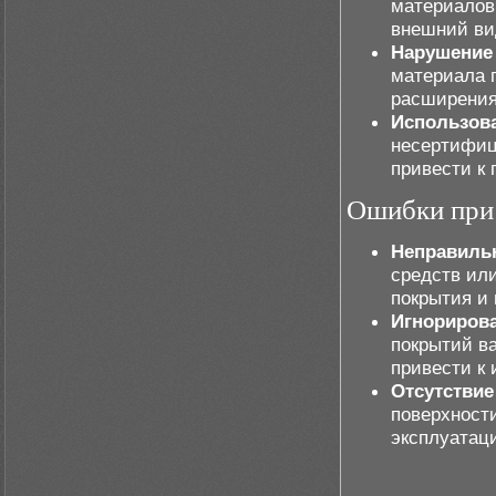
материалов 
внешний ви
Нарушение 
материала п
расширения
Использов
несертифиц
привести к
Ошибки при 
Неправильн
средств ил
покрытия и 
Игнорирова
покрытий ва
привести к
Отсутствие
поверхности
эксплуатац