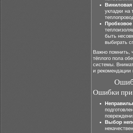
Виниловая 
укладки на 
теплопрово
Пробковое
теплоизоля
быть несов
выбирать с
Важно помнить,
тёплого пола обе
системы. Внимат
и рекомендации 
Ошибк
Ошибки при
Неправильн
подготовле
повреждени
Выбор неп
некачестве