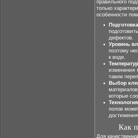
правильного под
только характер
особенности пом
Подготовка
подготовить
дефектов.
Уровень вл
поэтому не
к воде.
Температу
изменения 
таким пере
Выбор клея
материалов
которые со
Технология
полов может
достижения
Как п
Для качественн