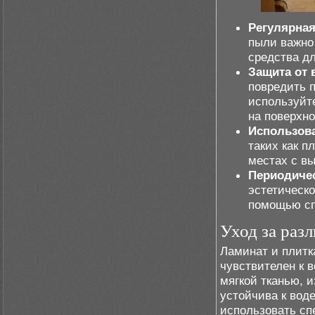
Регулярная
пыли важно
средства дл
Защита от 
повредить п
используйт
на поверхно
Использов
таких как п
местах с в
Периодиче
эстетическо
помощью сп
Уход за ра
Ламинат и плитк
чувствителен к 
мягкой тканью, 
устойчива к вод
использовать сп