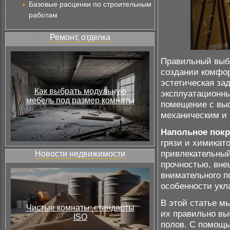
Базовые расценки по строительным
работам
Ремонт, отделка
Правильный выбо
создании комфор
эстетическая за
Как выбрать модульную
эксплуатационны
мебель под размер комнаты
помещение с выс
механическим и
Напольное пок
грязи и химикато
привлекательный
Новости недвижимости
прочностью, вне
внимательного п
особенности укл
В этой статье мы
Чистые комнаты: стандарты
их правильно вы
ISO
полов. С помощь