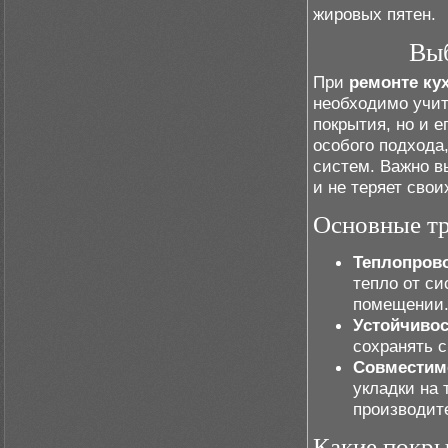
жировых пятен.
Выб
При
ремонте ку
необходимо учит
покрытия, но и 
особого подхода
систем. Важно в
и не теряет сво
Основные т
Теплопров
тепло от си
помещении
Устойчивос
сохранять 
Совместимо
укладки на
производит
Какие покры