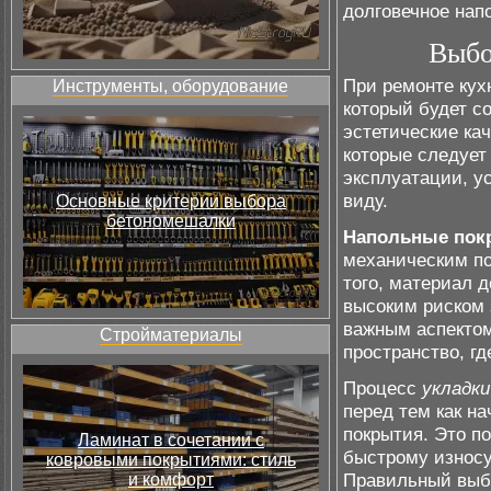
долговечное нап
Выбо
При ремонте кух
Инструменты, оборудование
который будет со
эстетические ка
которые следует
эксплуатации, у
виду.
Основные критерии выбора
бетономешалки
Напольные пок
механическим по
того, материал д
высоким риском 
важным аспектом
Стройматериалы
пространство, г
Процесс
укладки
перед тем как н
покрытия. Это п
Ламинат в сочетании с
быстрому износу
ковровыми покрытиями: стиль
Правильный выбо
и комфорт