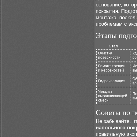
основание, котор
покрытия. Подго
монтажа, поскол
проблемам с экс
Этапы подго
Этап
Очистка
Уд
поверхности
ро
Ремонт трещин
Ис
и неровностей
вы
Об
Гидроизоляция
вл
Укладка
По
выравнивающей
вы
смеси
Советы по п
Не забывайте, ч
напольного по
правильную эксп