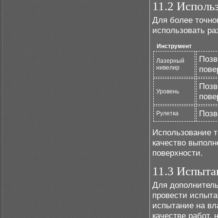
11.2 Исполь
Для более точно
использовать ра
Инструмент
Позв
Лазерный
нивелир
пове
Позв
Уровень
пове
Позв
Рулетка
Использование т
качество выполн
поверхности.
11.3 Испыта
Для дополнитель
провести испыта
испытание на вл
качестве работ,