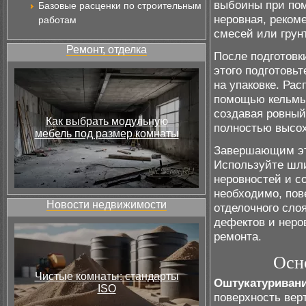
выбоины при пом
Базовые расценки по строительным
неровная, реком
работам
смесей или грун
Ремонт, отделка
После подготовк
этого подготовь
на упаковке. Ра
помощью кельмы 
создавая ровный
Как выбрать модульную
полностью высох
мебель под размер комнаты
Завершающим эт
Используйте шл
неровностей и с
необходимо, пов
Новости недвижимости
отделочного сло
дефектов и неро
ремонта.
Осн
Чистые комнаты: стандарты
Оштукатуривани
ISO
поверхность вер