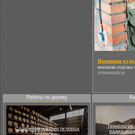
Внешняя отде
внешняя отделка 
avimontazh.ru
Работы по дереву
Бе
Технология 
Сравнение плотности пород
радиацион
древесины