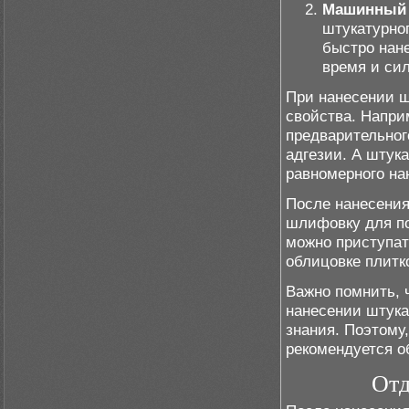
Машинный 
штукатурног
быстро нан
время и си
При нанесении ш
свойства. Напри
предварительног
адгезии. А штука
равномерного на
После нанесения
шлифовку для по
можно приступат
облицовке плитк
Важно помнить, 
нанесении штука
знания. Поэтому,
рекомендуется о
Отд