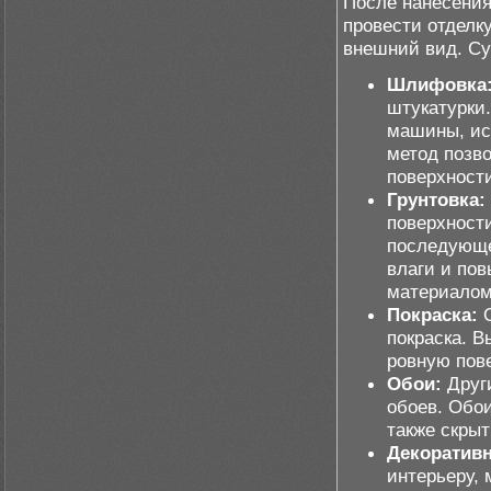
После нанесения
провести отделк
внешний вид. Су
Шлифовка
штукатурки
машины, ис
метод позв
поверхност
Грунтовка:
поверхност
последующе
влаги и по
материалом
Покраска:
О
покраска. В
ровную пове
Обои:
Други
обоев. Обо
также скрыт
Декоративн
интерьеру,