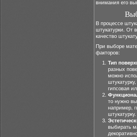
внимания его вы
Выб
В процессе штук
штукатурки. От 
качество штукату
При выборе мате
факторов:
Тип поверх
разных пов
можно испо
штукатурку,
гипсовая ил
Функциона
то нужно в
например, 
штукатурку.
Эстетическ
выбирать м
декоративн