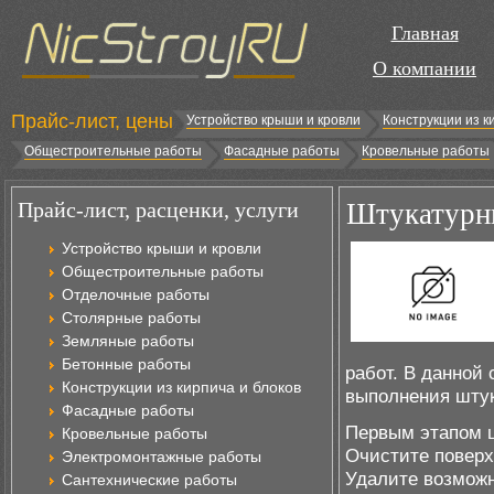
Главная
О компании
Прайс-лист, цены
Устройство крыши и кровли
Конструкции из к
Общестроительные работы
Фасадные работы
Кровельные работы
Прайс-лист, расценки, услуги
Штукатурны
Устройство крыши и кровли
Общестроительные работы
Отделочные работы
Столярные работы
Земляные работы
Бетонные работы
работ. В данной
Конструкции из кирпича и блоков
выполнения штук
Фасадные работы
Первым этапом ш
Кровельные работы
Очистите поверхн
Электромонтажные работы
Удалите возможн
Сантехнические работы