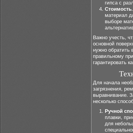
гипса с ра
Стоимость
материал д
выборе мат
альтернати
Важно учесть, ч
основной поверх
нужно обратить 
правильному пр
гарантировать к
Тех
Для начала необ
загрязнения, ре
выравнивание. З
несколько спосо
Ручной спо
плавки, при
для неболь
специально