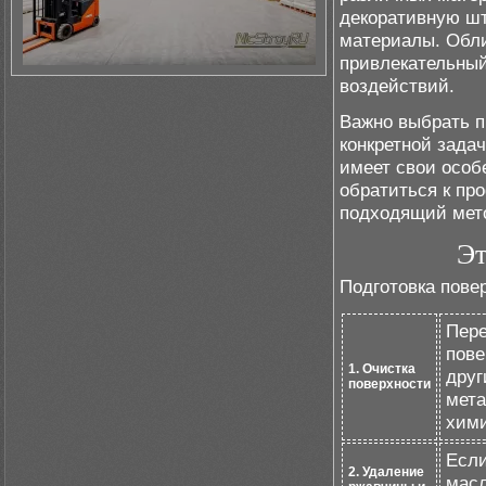
декоративную шт
материалы. Обли
привлекательный
воздействий.
Важно выбрать п
конкретной зада
имеет свои особ
обратиться к пр
подходящий мето
Эт
Подготовка пове
Пере
пове
1. Очистка
друг
поверхности
мета
хими
Если
2. Удаление
масл