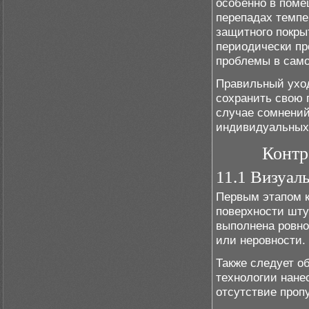
особенно в пом
перепадах темпе
защитного покры
периодически пр
проблемы в само
Правильный уход
сохранить свою 
случае сомнений
индивидуальных 
Контр
11.1 Визуал
Первым этапом к
поверхности шту
выполнена ровно
или неровности.
Также следует о
технологии нане
отсутствие пропу