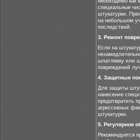
необходимо как 
специальные чи
штукатурки. Пре
на небольшом уч
последствий.
3. Ремонт повр
Если на штукату
незамедлительно
шпатлевку или ш
повреждений луч
4. Защитные по
Для защиты штук
нанесение специ
предотвратить п
агрессивных фак
штукатурки.
5. Регулярное 
Рекомендуется п