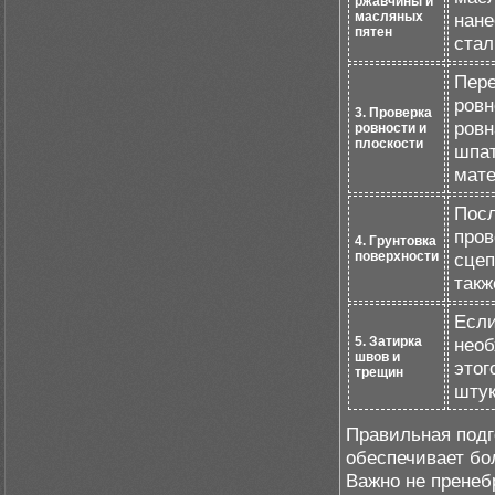
ржавчины и
масляных
нане
пятен
стал
Пере
ровн
3. Проверка
ровн
ровности и
плоскости
шпат
мате
Посл
пров
4. Грунтовка
поверхности
сцеп
такж
Если
5. Затирка
необ
швов и
этог
трещин
штук
Правильная подг
обеспечивает бо
Важно не пренеб