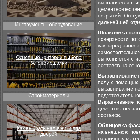
выполняется с и
цементно-песчан
покрытий. Оштук
дальнейшей отде
Инструменты, оборудование
Шпаклевка пот
поверхности пот
как перед нанесе
самостоятельног
Основные критерии выбора
выполняется с и
бетономешалки
составов на осн
Выравнивание 
полу с помощью 
выравнивание не
подготовительно
Стройматериалы
Выравнивание по
цементно-песча
составов.
Облицовка фас
Как выбрать наличники для
на внешнюю пове
дверей
различных матер