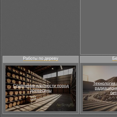
Работы по дереву
Бе
Технология 
Сравнение плотности пород
радиацион
древесины
бет