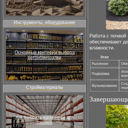
Инструменты, оборудование
Работа с почвой
обеспечивают до
влажности.
Основные критерии выбора
бетономешалки
Этап
Рыхление
Обе
Исп
Подкормка
кор
Соз
Мульчирование
Стройматериалы
пер
Завершающи
Как выбрать наличники для
дверей