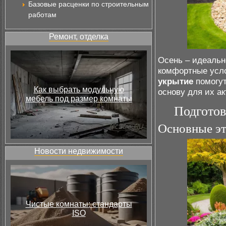
Базовые расценки по строительным
работам
Ремонт, отделка
Осень – идеальн
комфортные усло
укрытие
помогут
Как выбрать модульную
основу для их а
мебель под размер комнаты
Подготов
Основные эт
Новости недвижимости
Чистые комнаты: стандарты
ISO