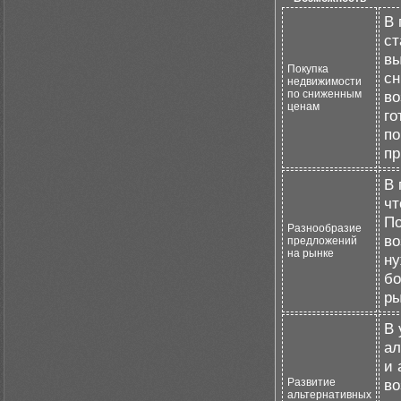
В 
ст
вы
Покупка
сн
недвижимости
по сниженным
во
ценам
го
по
пр
В 
чт
По
Разнообразие
во
предложений
на рынке
ну
бо
ры
В 
ал
и 
Развитие
во
альтернативных