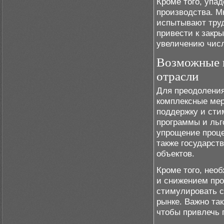
Кроме того, упа
производства. М
испытывают труд
привести к закр
увеличению числ
Возможные п
отрасли
Для преодоления
комплексные мер
поддержку и сти
программы и льг
упрощение проце
также государст
объектов.
Кроме того, нео
и снижением про
стимулировать с
рынке. Важно та
чтобы привлечь 