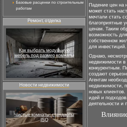
Базовые расценки по строительным
Падение цен на 
работам
может стать нас
мечтали стать с
Ремонт, отделка
благоприятные у
ценам. Таким об
возможность для
собственном жи
для инвестиций.
Как выбрать модульную
мебель под размер комнаты
Однако, несмотр
недвижимости в 
конкурентным. П
создают серьезн
Агентам необход
Новости недвижимости
недвижимости, п
новых клиентов.
идей и подходов
деятельности и 
Влияние
Чистые комнаты: стандарты
ISO