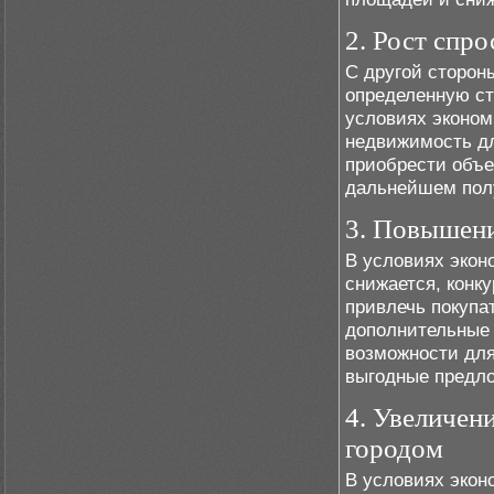
2. Рост спр
С другой сторон
определенную ст
условиях эконом
недвижимость дл
приобрести объе
дальнейшем полу
3. Повышени
В условиях экон
снижается, конк
привлечь покупа
дополнительные 
возможности для
выгодные предло
4. Увеличени
городом
В условиях экон