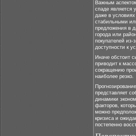
Важным аспектом
спаде является 
даже в условиях
стабильными или
предложения в д
города или райо
покупателей из-
доступности к у
Иначе обстоит с
приводит к масс
сокращению прои
наиболее резко.
Прогнозирование
представляет соб
динамики эконом
факторов, котор
можно предполож
кризиса и ожидае
постепенно восс