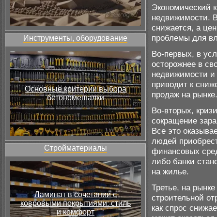
Экономический к
недвижимости. В
снижается, а це
проблемы для вл
Инструменты, оборудование
Во-первых, в ус
осторожнее в св
недвижимости и 
приводит к сниж
Основные критерии выбора
продаж на рынке
бетономешалки
Во-вторых, криз
сокращение зара
Все это оказыва
людей приобрест
Стройматериалы
финансовых сред
либо банки стан
на жилье.
Третье, на рынк
Ламинат в сочетании с
строительной от
ковровыми покрытиями: стиль
как спрос снижа
и комфорт