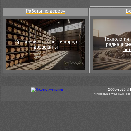
Работы по дереву
Бе
Технология 
Сравнение плотности пород
радиацион
древесины
бет
2008-2026 © 
Копирование публикаций без