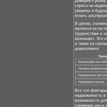
Доверие к рынку
спроса на недви
уверены в будущ
искать альтерна
В целом, снижен
является естес
трудностями и н
возникают. Это 
а также на связа
девелопмент.
Причи
- Финансовая нестаби
- Уровень безработи
- Ограничение доступ
- Недоверие к рынку
Все эти факторы
недвижимость в 
возможности для
снижение цен и 