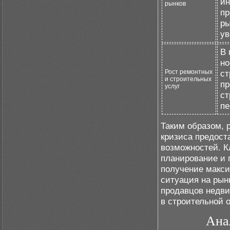
ин
рынков
пр
ры
ув
В 
но
Рост ремонтных
ст
и строительных
пр
услуг
ст
пе
Таким образом, 
кризиса предост
возможностей. К
планирование и 
получение макс
ситуация на рын
продавцов недви
в строительной 
Ана