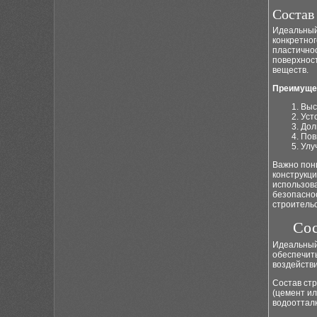
Состав
Идеальный
конкретног
пластично
поверхност
веществ.
Преимущес
Выс
Уст
Дол
Пов
Улу
Важно пони
конструкци
использова
безопасно
строительс
Сос
Идеальный
обеспечить
воздействи
Состав ст
(цемент ил
водооттал