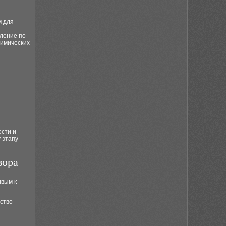
м для
еление по
химических
ости и
 этапу
вора
ивым к
ство