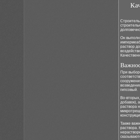
Кач
Строитель
строительн
долговечно
Он выполн
импермеаб
раствор до
воздействи
Качествен
Важнос
При выбор
соответств
сооружений
возведения
гипсовый.
Во-вторых,
добавок), 
раствора н
микротрещ
конструкци
Также важ
раствора. 
нерастворе
сказываютс