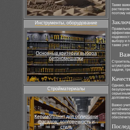
Также важ
раствором.
поэтому н
Заключ
Инструменты, оборудование
Правильна
эффективн
надежность
выбору и п
также учет
Основные критерии выбора
Важ
бетономешалки
Строительн
штукатурки
задачи, тр
Качест
Однако, вн
Стройматериалы
безупречн
серьезным 
долговечно
Важно учит
устойчивос
материала
Керамогранит для облицовки
обеспечить
фасадов: долговечность и
Послед
стиль