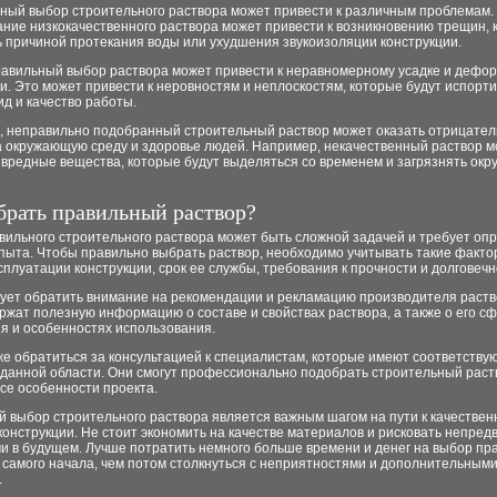
ный выбор строительного раствора может привести к различным проблемам.
ание низкокачественного раствора может привести к возникновению трещин, 
ь причиной протекания воды или ухудшения звукоизоляции конструкции.
равильный выбор раствора может привести к неравномерному усадке и дефо
и. Это может привести к неровностям и неплоскостям, которые будут испорти
д и качество работы.
о, неправильно подобранный строительный раствор может оказать отрицате
а окружающую среду и здоровье людей. Например, некачественный раствор 
 вредные вещества, которые будут выделяться со временем и загрязнять ок
брать правильный раствор?
вильного строительного раствора может быть сложной задачей и требует о
пыта. Чтобы правильно выбрать раствор, необходимо учитывать такие фактор
сплуатации конструкции, срок ее службы, требования к прочности и долговечн
дует обратить внимание на рекомендации и рекламацию производителя раств
ржат полезную информацию о составе и свойствах раствора, а также о его с
я и особенностях использования.
же обратиться за консультацией к специалистам, которые имеют соответств
 данной области. Они смогут профессионально подобрать строительный раст
се особенности проекта.
 выбор строительного раствора является важным шагом на пути к качествен
онструкции. Не стоит экономить на качестве материалов и рисковать непре
и в будущем. Лучше потратить немного больше времени и денег на выбор пр
 самого начала, чем потом столкнуться с неприятностями и дополнительным
.