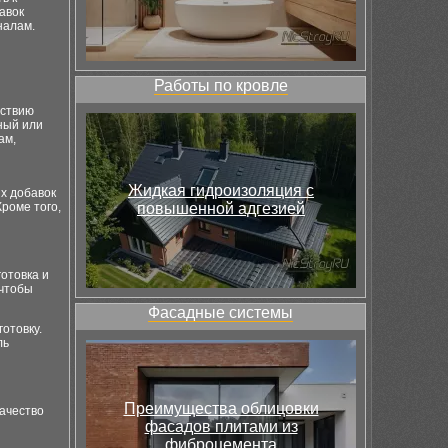
авок
налам.
Работы по кровле
йствию
ный или
ам,
Жидкая гидроизоляция с
х добавок
роме того,
повышенной адгезией
отовка и
 чтобы
Фасадные системы
отовку.
ль
Преимущества облицовки
качество
фасадов плитами из
фиброцемента