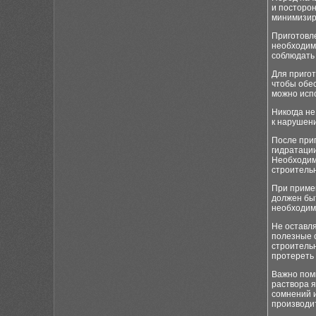
и посторон
минимизир
Приготовл
необходимо
соблюдать 
Для приго
чтобы обес
можно исп
Никогда не
к нарушени
После при
гидратации
Необходимо
строительн
При приме
должен бы
необходим
Не оставля
полезные с
строительн
протереть
Важно помн
раствора я
сомнений и
производи