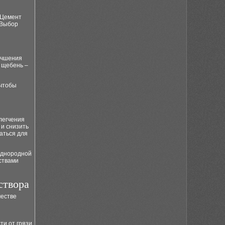
 Цемент
 Выбор
лучшения
а щебень –
 чтобы
легчения
 и снизить
аться для
однородной
ствами
створа
честве
ти от грязи