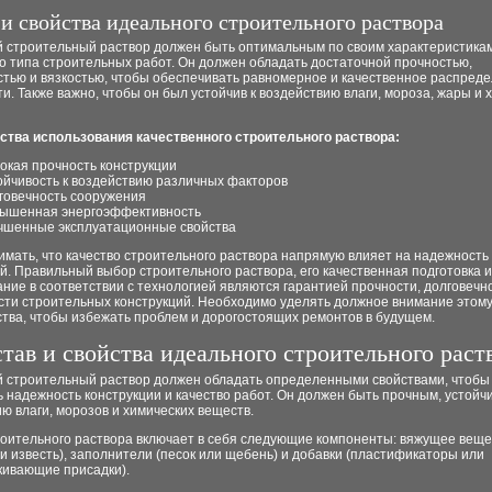
 и свойства идеального строительного раствора
 строительный раствор должен быть оптимальным по своим характеристика
о типа строительных работ. Он должен обладать достаточной прочностью,
стью и вязкостью, чтобы обеспечивать равномерное и качественное распред
и. Также важно, чтобы он был устойчив к воздействию влаги, мороза, жары и 
тва использования качественного строительного раствора:
окая прочность конструкции
ойчивость к воздействию различных факторов
говечность сооружения
ышенная энергоэффективность
чшенные эксплуатационные свойства
мать, что качество строительного раствора напрямую влияет на надежность
й. Правильный выбор строительного раствора, его качественная подготовка и
ние в соответствии с технологией являются гарантией прочности, долговечн
сти строительных конструкций. Необходимо уделять должное внимание этому
тва, чтобы избежать проблем и дорогостоящих ремонтов в будущем.
тав и свойства идеального строительного раст
 строительный раствор должен обладать определенными свойствами, чтобы
 надежность конструкции и качество работ. Он должен быть прочным, устойч
ю влаги, морозов и химических веществ.
роительного раствора включает в себя следующие компоненты: вяжущее веще
и известь), заполнители (песок или щебень) и добавки (пластификаторы или
кивающие присадки).