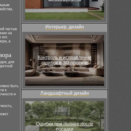
ельным
войства,
Интерьер, дизайн
мой частью
яние на
е его
ора, а
вора
Контроль и исправление
док, для
ошибок в 3D-проекте
нкретной
должно быть
ти к
Ландшафтный дизайн
очности и
чность,
может
Ошибки при поливе после
посадки