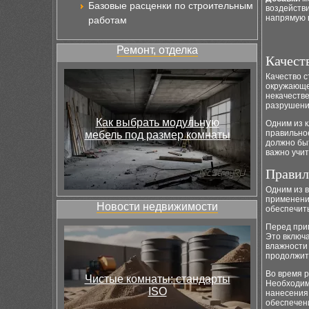
Базовые расценки по строительным
воздействи
напрямую в
работам
Ремонт, отделка
Качест
Качество с
окружающе
некачеств
разрушени
Как выбрать модульную
Одним из к
правильное
мебель под размер комнаты
должно быт
важно учи
Правил
Одним из 
применени
Новости недвижимости
обеспечить
Перед при
Это включ
влажности 
продолжит
Во время 
Чистые комнаты: стандарты
Необходимо
ISO
нанесения
обеспечени