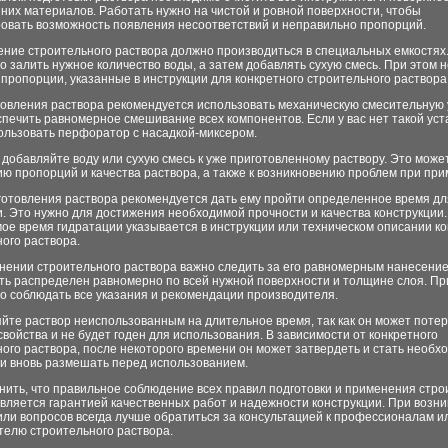
них материалов. Работать нужно на чистой и ровной поверхности, чтобы
овать возможность появления несоответствий и неправильно пропорций.
ение строительного раствора должно производиться в специальных емкостях
 залить нужное количество воды, а затем добавлять сухую смесь. При этом 
пропорции, указанные в инструкции для конкретного строительного раствора
товления раствора рекомендуется использовать механическую смесительную 
печить равномерное смешивание всех компонентов. Если у вас нет такой уст
ользовать перфоратор с насадкой-миксером.
 добавляйте воду или сухую смесь к уже приготовленному раствору. Это може
ю пропорций и качества раствора, а также к возникновению проблем при пр
готовления раствора рекомендуется дать ему пройти определенное время дл
. Это нужно для достижения необходимой прочности и качества конструкции.
е время гидратации указывается в инструкции или техническом описании ко
ого раствора.
нении строительного раствора важно следить за его равномерным нанесение
ть распределен равномерно по всей нужной поверхности и толщине слоя. Пр
о соблюдать все указания и рекомендации производителя.
йте раствор неиспользованным на длительное время, так как он может потер
войства и не будет годен для использования. В зависимости от конкретного
ого раствора, после некоторого времени он может затвердеть и стать необ
 и вновь размешать перед использованием.
ить, что правильное соблюдение всех правил подготовки и применения стро
вляется гарантией качественных работ и надежности конструкции. При возн
ли вопросов всегда лучше обратиться за консультацией к профессионалам и
телю строительного раствора.