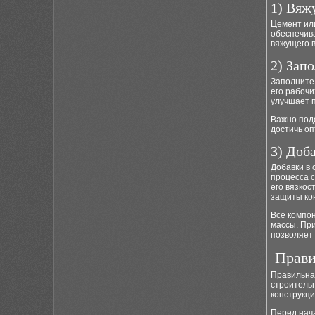
1) Вяж
Цемент или
обеспечива
вяжущего в
2) Зап
Заполнител
его рабочи
улучшает п
Важно под
достичь оп
3) Доб
Добавки в 
процесса 
его вязкос
защиты кон
Все компо
массы. Пр
позволяет 
Прави
Правильная
строительн
конструкц
Перед нача