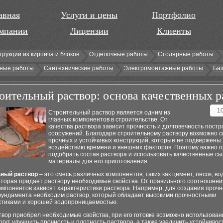
авная
Услуги и цены
Портфолио
мпании
Лицензии
Клиенты
трукции из кирпича и блоков
Отделочные работы
Столярные работы
ные работы
Сантехнические работы
Электромонтажные работы
Баз
оительный раствор: основа качественных р
1
Строительный раствор является одним из
главных компонентов в строительстве. От
качества раствора зависит прочность и долговечность пост
сооружений. Благодаря строительному раствору возможно 
прочных и устойчивых конструкций, которые не подвержены
воздействию времени и внешних факторов. Поэтому важно 
подобрать состав раствора и использовать качественные с
материалы для его приготовления.
ный раствор
– это смесь различных компонентов, таких как цемент, песок, во
оторая придает раствору необходимые свойства. От правильного соотношени
омпонентов зависят характеристики раствора. Например, для создания прочн
фундамента необходим раствор, который обладает высокими прочностными
стиками и хорошей водопроницаемостью.
вор приобрел необходимые свойства, при его готовке возможно использован
гут улучшить прочность и плотность раствора, а также увеличить устойчивост