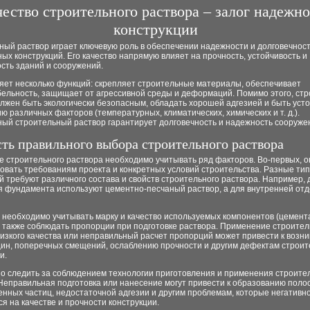
ество строительного раствора – залог надежн
конструкции
ный раствор играет ключевую роль в обеспечении надежности и долговечнос
ых конструкций. Его качество напрямую влияет на прочность, устойчивость и
сть зданий и сооружений.
яет несколько функций: скрепляет строительные материалы, обеспечивает
ельность, защищает от агрессивной среды и деформаций. Помимо этого, ст
лжен быть экологически безопасным, обладать хорошей адгезией и быть уст
ю различных факторов (температурных, климатических, химических и т. д.).
ный строительный раствор гарантирует долговечность и надежность сооруже
ть правильного выбора строительного раствора
е строительного раствора необходимо учитывать ряд факторов. Во-первых, 
овать требованиям проекта и конкретных условий строительства. Разные ти
 требуют различного состава и свойств строительного раствора. Например, 
 фундамента используют цементно-песчаный раствор, а для внутренней отде
 необходимо учитывать марку и качество используемых компонентов (цемента
а также соблюдать пропорции при подготовке раствора. Применение строител
изкого качества или неправильный расчет пропорций может привести к возн
ин, поперечных смещений, ослаблению прочности и другим дефектам строи
и.
но следить за соблюдением технологии приготовления и применения строите
Неправильная подготовка или нанесение могут привести к образованию поло
нных частиц, недостаточной адгезии и другим проблемам, которые негативн
я на качестве и прочности конструкции.