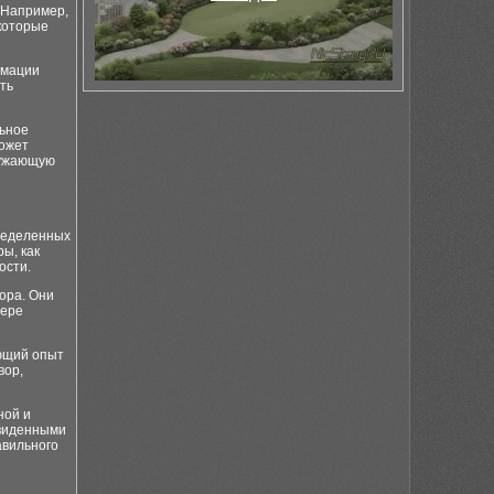
 Например,
которые
рмации
ть
льное
может
ружающую
пределенных
ы, как
ости.
ора. Они
фере
ующий опыт
вор,
ной и
двиденными
авильного
и