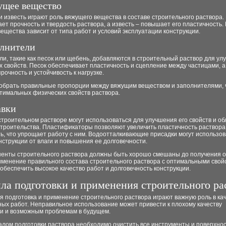
ущее вещество
 известь играют роль вяжущего вещества в составе строительного раствора.
ет прочность и твердость раствора, а известь – повышает его пластичность.
ещества зависит от типа работ и условий эксплуатации конструкции.
олнители
и, такие как песок или щебень, добавляются в строительный раствор для у
х свойств. Песок обеспечивает пластичность и сцепление между частицами, 
рочность и устойчивость к нагрузке.
обрать правильные пропорции между вяжущим веществом и заполнителями,
тимальных физических свойств раствора.
авки
строительном растворе могут использоваться для улучшения его свойств и об
строительства. Пластификаторы позволяют увеличить пластичность раствора
ть, что упрощает работу с ним. Водоотталкивающие присадки могут использов
струкции от влаги и повышения ее долговечности.
ненты строительного раствора должны быть хорошо смешаны до получения 
именение правильного состава строительного раствора с оптимальными свой
обеспечить высокое качество работ и долговечность конструкции.
ла подготовки и применения строительного ра
 подготовка и применение строительного раствора играют важную роль в ка
ых работ. Неправильное использование может привести к плохому качеству
ии и возможным проблемам в будущем.
лом подготовки раствора необходимо очистить все инструменты и поверхнос