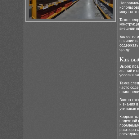
Неправиль
использов
могут стат
Также неп
конструкци
внешний ви
Более тог
влияние н
содержать
среду.
Как вы
Выбор пра
знаний и о
условия эк
Также сле
часто соде
применени
Важно так
и знания в
учитывая в
Корректный
надежной к
проблемам
раствора с
расходами