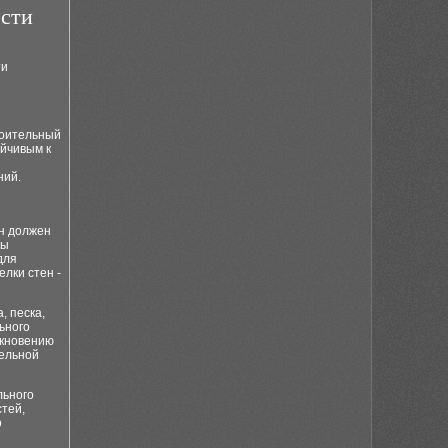
ости
ти
роительный
ойчивым к
ний.
он должен
пы
для
лки стен -
, песка,
ьного
икновению
тельной
льного
стей,
о