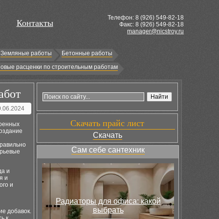
Телефон: 8 (
926
) 549-82-18
Контакты
Факс: 8 (926) 549-82-18
manager@nicstroy.ru
Земляные работы
Бетонные работы
овые расценки по строительным работам
абот
0.06.2024
Скачать прайс лист
роенных
создание
Скачать
правильно
Сам себе сантехник
ырьевые
да и
я и
ого и
Радиаторы для офиса: какой
выбрать
ие добавок.
ь к