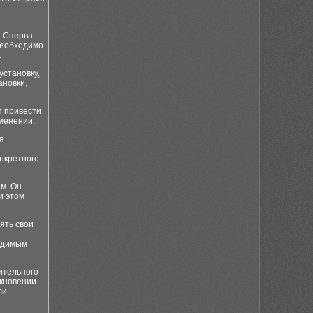
. Сперва
необходимо
.
установку,
ановки,
т привести
именении.
я
нкретного
м. Он
и этом
ять свои
ходимым
ительного
икновении
ли