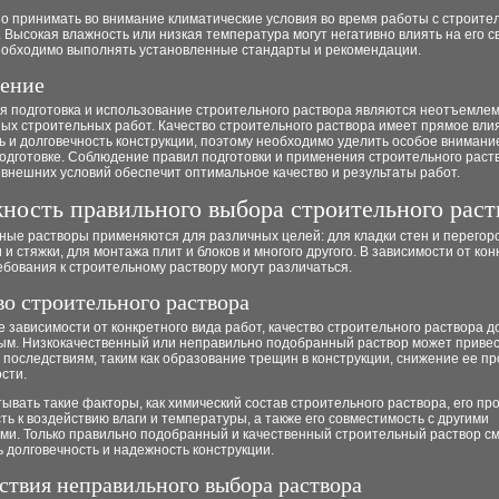
но принимать во внимание климатические условия во время работы с строит
 Высокая влажность или низкая температура могут негативно влиять на его с
еобходимо выполнять установленные стандарты и рекомендации.
ение
я подготовка и использование строительного раствора являются неотъемле
ых строительных работ. Качество строительного раствора имеет прямое вли
 и долговечность конструкции, поэтому необходимо уделить особое внимани
одготовке. Соблюдение правил подготовки и применения строительного раств
 внешних условий обеспечит оптимальное качество и результаты работ.
ность правильного выбора строительного раст
ые растворы применяются для различных целей: для кладки стен и перегоро
 и стяжки, для монтажа плит и блоков и многого другого. В зависимости от ко
ебования к строительному раствору могут различаться.
во строительного раствора
е зависимости от конкретного вида работ, качество строительного раствора 
ым. Низкокачественный или неправильно подобранный раствор может привес
последствиям, таким как образование трещин в конструкции, снижение ее пр
сти.
ывать такие факторы, как химический состав строительного раствора, его про
ть к воздействию влаги и температуры, а также его совместимость с другими
ми. Только правильно подобранный и качественный строительный раствор с
 долговечность и надежность конструкции.
ствия неправильного выбора раствора