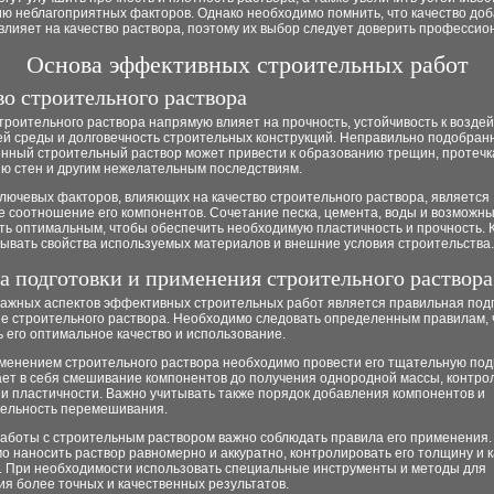
ю неблагоприятных факторов. Однако необходимо помнить, что качество доб
лияет на качество раствора, поэтому их выбор следует доверить профессио
Основа эффективных строительных работ
во строительного раствора
троительного раствора напрямую влияет на прочность, устойчивость к возде
й среды и долговечность строительных конструкций. Неправильно подобран
енный строительный раствор может привести к образованию трещин, протечк
ю стен и другим нежелательным последствиям.
лючевых факторов, влияющих на качество строительного раствора, является
 соотношение его компонентов. Сочетание песка, цемента, воды и возможны
ь оптимальным, чтобы обеспечить необходимую пластичность и прочность. К
тывать свойства используемых материалов и внешние условия строительства.
а подготовки и применения строительного раствора
важных аспектов эффективных строительных работ является правильная подг
е строительного раствора. Необходимо следовать определенным правилам,
 его оптимальное качество и использование.
менением строительного раствора необходимо провести его тщательную подг
ает в себя смешивание компонентов до получения однородной массы, контро
и пластичности. Важно учитывать также порядок добавления компонентов и
ельность перемешивания.
работы с строительным раствором важно соблюдать правила его применения.
 наносить раствор равномерно и аккуратно, контролировать его толщину и 
. При необходимости использовать специальные инструменты и методы для
я более точных и качественных результатов.