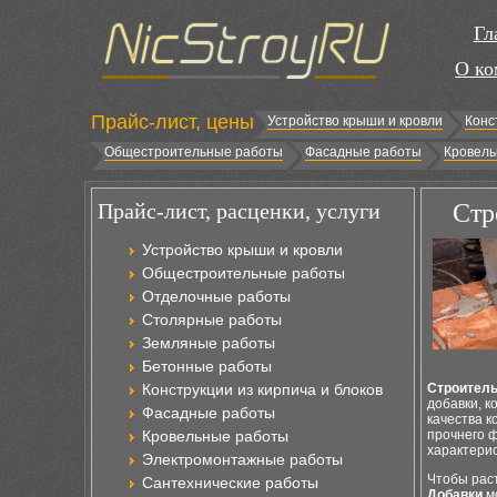
Гл
О ко
Прайс-лист, цены
Устройство крыши и кровли
Конс
Общестроительные работы
Фасадные работы
Кровель
Прайс-лист, расценки, услуги
Стр
Устройство крыши и кровли
Общестроительные работы
Отделочные работы
Столярные работы
Земляные работы
Бетонные работы
Конструкции из кирпича и блоков
Строитель
добавки, к
Фасадные работы
качества к
Кровельные работы
прочнего 
характери
Электромонтажные работы
Чтобы раст
Сантехнические работы
Добавки
мо