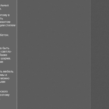
ильных
о.
этому в
ть
риантом
бщим стилем
бетон.
на быть
 светло-
Также
и шарма.
ами
ть мебель
рмы и
в можно
ными
еского
Поэтому
.