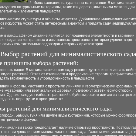
2. Использование натуральных материалов. В минималисти
льзуются натуральные материалы, такие как дерево, камень или металл, для
 элегантных элементов ландшафта.
истические скульптуры и объекты искусства. Добавление минималистических
ов искусства может стать интересным акцентом и придать саду индивидуальн
ть.
м в ландшафтном дизайне является воплощением элегантности и гармонии. 
ля создания контрастных и изысканных пространств, которые удовлетворят 
я самых взыскательных садоводов и садовых архитекторов.
Выбор растений для минималистического сад
е принципы выбора растений:
ченность видов. В минималистическом саду рекомендуется использовать неб
 видов растений. Отказ от излишеств и предпочтение строгим, графическим
здать гармоничность и упорядоченность в ландшафте.
линии и формы. Растения с простыми линиями и геометрическими формами, т
е кустарники или вертикальные деревья, подчеркнут эстетическую сторону
а. Однако, следует избегать растений с буйным ростом или активным цвете
оздавать перегрузки в пространстве.
ы растений для минималистического сада:
згороди. Бамбук, туйя или другие виды кустарников, которые можно формиров
ометрические фигуры.
. Минимализм также предполагает наличие открытых пространств. Поэтому га
отличным дополнением минималистического сада. Газон можно украсить цве