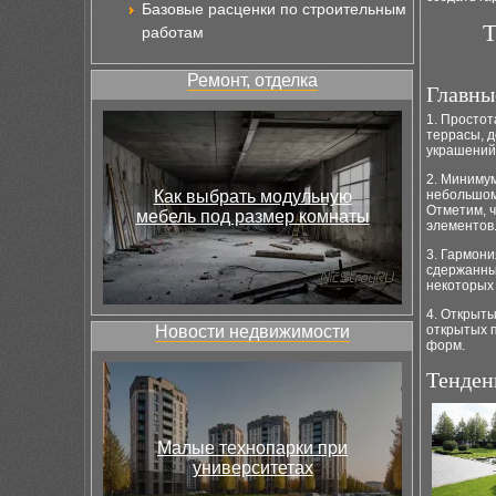
Базовые расценки по строительным
Т
работам
Ремонт, отделка
Главны
1. Простот
террасы, 
украшений
2. Миниму
Как выбрать модульную
небольшом
Отметим, 
мебель под размер комнаты
элементов
3. Гармони
сдержанные
некоторых
4. Открыт
Новости недвижимости
открытых п
форм.
Тенден
Малые технопарки при
университетах