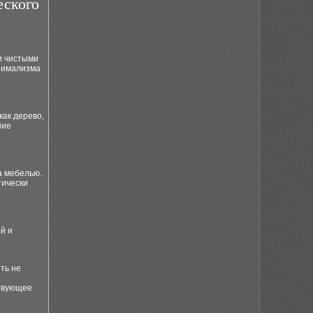
еского
и чистыми
инимализма
ак дерево,
ние
а мебелью.
тически
й и
ть не
ствующее