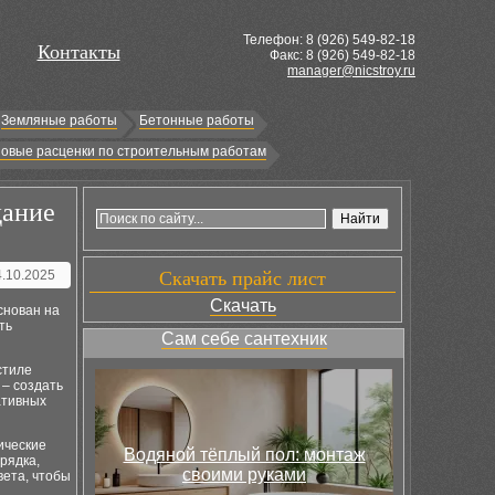
Телефон: 8 (
926
) 549-82-18
Контакты
Факс: 8 (926) 549-82-18
manager@nicstroy.ru
Земляные работы
Бетонные работы
овые расценки по строительным работам
дание
4.10.2025
Скачать прайс лист
Скачать
снован на
ть
Сам себе сантехник
стиле
 – создать
ативных
ические
Водяной тёплый пол: монтаж
рядка,
своими руками
вета, чтобы