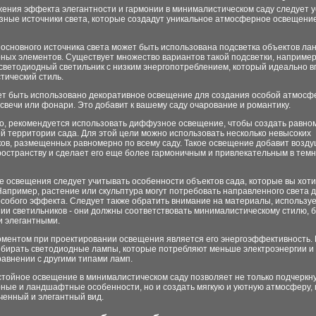
жения эффекта элегантности и гармонии в минималистическом саду следует 
зные источники света, которые создадут уникальное атмосферное освещени
 основного источника света может быть использована подсветка объектов л
ных элементов. Существует множество вариантов такой подсветки, например
светодиодный светильник с низким энергопотреблением, который идеально в
тический стиль.
ет быть использовано декоративное освещение для создания особой атмосф
свечи или фонари. Это добавит к вашему саду очарование и романтику.
го, рекомендуется использовать диффузное освещение, чтобы создать равн
ей территории сада. Для этой цели можно использовать несколько невысоких
ов, размещенных равномерно по всему саду. Такое освещение добавит возду
ространству и сделает его еще более гармоничным и привлекательным в тем
е освещения следует учитывать особенности объектов сада, которые вы хот
Например, растение или скульптура могут потребовать направленного света 
особого эффекта. Следует также обратить внимание на материалы, использу
ии светильников - они должны соответствовать минималистическому стилю, 
и элегантными.
ментом при проектировании освещения является его энергоэффективность.
ыбирать светодиодные лампы, которые потребляют меньше электроэнергии и
равнении с другими типами ламп.
стойное освещение в минималистическом саду позволяет не только подчеркн
рные и ландшафтные особенности, но и создать мягкую и уютную атмосферу,
ченный и элегантный вид.