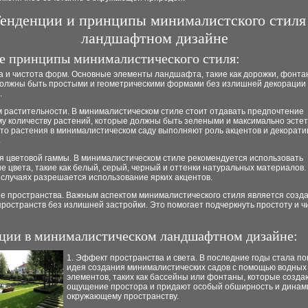
енденции и принципы минималистского стиля
ландшафтном дизайне
е принципы минималистического стиля:
а и чистота форм. Основные элементы ландшафта, такие как дорожки, фонта
должны быть простыми и геометрическими формами без излишней декорации
.
м растительности. В минималистическом стиле стоит отдавать предпочтение
у количеству растений, которые должны быть зелеными и максимально эсте
что растения в минималистическом саду выполняют роль акцентов и декорат
.
я цветовой гаммы. В минималистическом стиле рекомендуется использовать
 цвета, такие как белый, серый, черный и оттенки натуральных материалов. 
 случаях разрешается использование ярких акцентов.
ые пространства. Важным аспектом минималистического стиля является созд
ространств без излишней застройки. Это помогает подчеркнуть простоту и ч
ции в минималистическом ландшафтном дизайне:
1. Эффект пространства и света. В последние годы стала п
идея создания минималистических садов с помощью водных
элементов, таких как бассейны или фонтаны, которые созда
ощущение простора и придают особый обширность и динам
окружающему пространству.