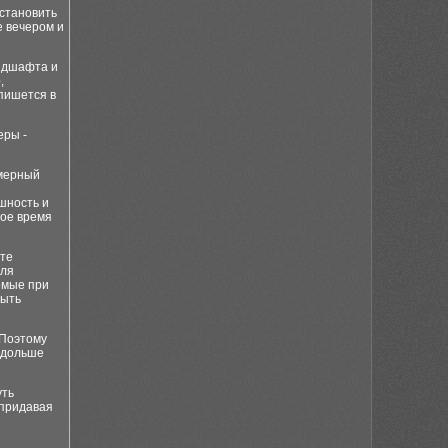
установить
е вечером и
андшафта и
,
пишется в
еры -
омерный
шность и
ное время
ите
для
емые при
быть
 Поэтому
 дольше
уть
 придавая