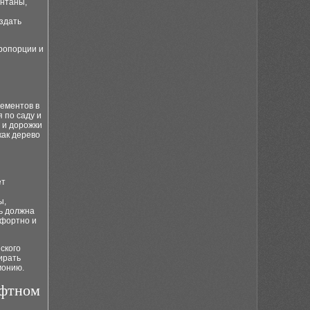
онтаны,
здать
ропорции и
лементов в
 по саду и
 и дорожки
как дерево
ет
ы,
ь должна
мфортно и
ского
ирать
монию.
афтном