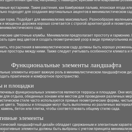
из однотипных цветов, например, с лавандой, ирисами или ковровыми розами
ивные кустарники. Такие растения, как бамбуковая пальма, японская ягода ил
льно подходят для создания вертикальных акцентов в минималистическом сад
ская горка. Подойдет для минимализма максимально. Разнообразие маленьки
к и мощеных дорожек хорошо сочетается с строгой архитектурой и геометри
инималистического сада.
рические цветочные клумбы. Минимализм предполагает простоту и гармонию.
ать один вид цветов и создать геометрический узор в виде прямоугольника ил
нить, что растения в минималистическом саду должны быть хорошо ухоженн
ные просторы между ними. Также следует учитывать особенности климата и 
Функциональные элементы ландшафта
льные элементы играют важную роль в минималистическом ландшафтном ди
здать практичное и комфортное пространство.
ы и площадки
ключевых функциональных элементов являются террасы и площадки. Они мог
и для отдыха, обеденных зонами или местом для проведения различных мер
истическом стиле часто используются прямые геометрические формы, чистые
ые цвета. Террасы и площадки могут быть выполнены из различных материал
, камень, бетон или плитка, чтобы соответствовать общему стилю сада.
тивные элементы
тический ландшафтный дизайн обладает сдержанным и элегантным характе
екоративные элементы должны быть выбраны с учетом принципа минимализм