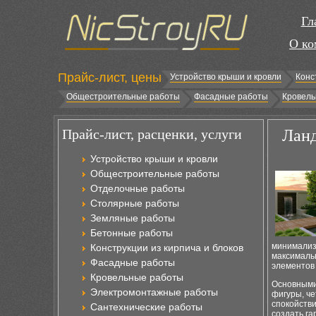
Гл
О ко
Прайс-лист, цены
Устройство крыши и кровли
Конс
Общестроительные работы
Фасадные работы
Кровель
Прайс-лист, расценки, услуги
Ланд
Устройство крыши и кровли
Общестроительные работы
Отделочные работы
Столярные работы
Земляные работы
Бетонные работы
минимализм
Конструкции из кирпича и блоков
максималь
Фасадные работы
элементов 
Кровельные работы
Основными
Электромонтажные работы
фигуры, че
спокойстви
Сантехнические работы
создать г