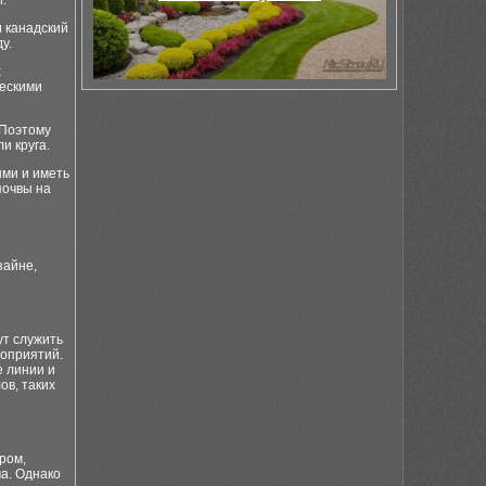
.
и канадский
у.
х
ческими
 Поэтому
и круга.
ыми и иметь
почвы на
зайне,
ут служить
оприятий.
 линии и
ов, таких
ром,
а. Однако