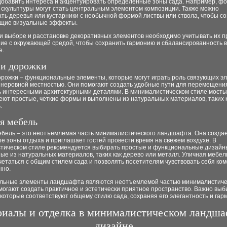
 добавить интереса и акцентуировать определенные зоны сада. Например, ф
 скульптуры могут стать центральным элементом композиции. Также можно
ть деревья или кустарники с необычной формой листвы или ствола, чтобы со
щие визуальные эффекты.
 выборе и расстановке декоративных элементов необходимо учитывать их п
ие с окружающей средой, чтобы сохранить гармонию и сбалансированность в
е.
и дорожки
орожки – функциональные элементы, которые могут играть роль связующих э
 неровной местностью. Они помогают создать удобные пути для перемещения
ть интересными архитектурными деталями. В минималистическом стиле мосты
еют простые, четкие формы и выполнены из натуральных материалов, таких 
.
я мебель
ебель – это неотъемлемая часть минималистического ландшафта. Она созда
 зоны отдыха и приглашает гостей провести время на свежем воздухе. В
тическом стиле рекомендуется выбирать простые и функциональные дизайн
ые из натуральных материалов, таких как дерево или металл. Уличная мебел
етаться с общим стилем сада и позволять посетителям чувствовать себя ко
нно.
льные элементы ландшафта являются неотъемлемой частью минималистиче
могают создать практичное и эстетически приятное пространство. Важно выб
которые соответствуют общему стилю сада, сохраняя его элегантность и гар
иалы и отделка в минималистическом ландш
дизайне