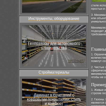
стиле испо
простых и
3. Минимал
Инструменты, оборудование
или объект
уникальнос
Минимализ
подходит д
требовани
Генераторы для автономного
строительства
Главны
1. Ограни
количество
помогут со
2. Чистые 
сферически
Стройматериалы
минимализм
чтобы не с
Пример
1. Живые и
строгие ге
Ламинат в сочетании с
ковровыми покрытиями: стиль
2. Газоны
являются 
и комфорт