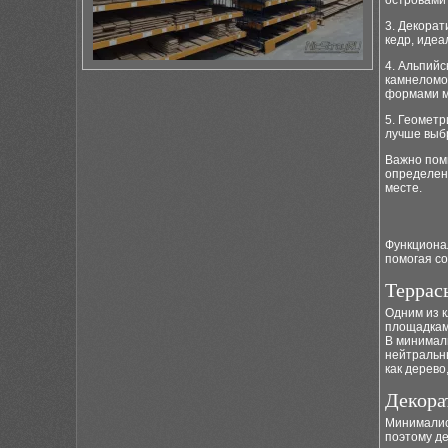
островами 
3. Декорат
кедр, идеа
4. Альпий
камнеломо
формами м
5. Геомет
лучше выбр
Важно пом
определен
месте.
Функциона
помогая со
Террас
Одним из 
площадкам
В минимал
нейтральн
как дерево
Декора
Минималис
поэтому д