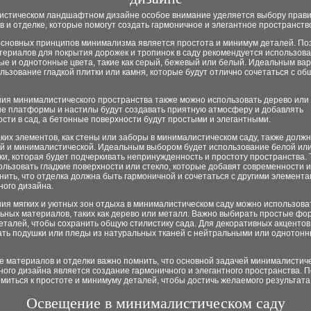
истическом ландшафтном дизайне особое внимание уделяется выбору прав
 и отделке, которые помогут создать гармоничное и элегантное пространств
основных принципов минимализма является простота и минимум деталей. По
териалов для покрытия дорожек и тропинок в саду рекомендуется использова
ые и однотонные цвета, такие как серый, бежевый или белый. Идеальным ва
льзование гладкой плитки или камня, которые будут отлично сочетаться с о
ия минималистического пространства также можно использовать дерево или 
е платформы и настилы будут создавать приятную атмосферу и добавлять
сти в сад, а бетонные поверхности будут простыми и элегантными.
ких элементов, как стены или заборы в минималистическом саду, также долж
й и минималистической. Идеальным выбором будет использование белой или
ки, которая будет подчеркивать непринужденность и простоту пространства. 
льзовать гладкие поверхности или стекло, которые добавят современности 
ить, что отделка должна быть гармоничной и сочетаться с другими элемент
ого дизайна.
ия мягких и уютных зон отдыха в минималистическом саду можно использова
ьных материалов, таких как дерево или металл. Важно выбирать простые фо
еталей, чтобы сохранить общую стилистику сада. Для декоративных акценто
ать подушки или пледы из натуральных тканей с нейтральными или однотон
е материалов и отделки важно помнить, что основной задачей минималистич
ого дизайна является создание гармоничного и элегантного пространства. 
миться к простоте и минимуму деталей, чтобы достичь желаемого результата
Освещение в минималистическом саду