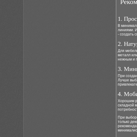
Реком
1. Про
В минимал
линиями. 
- создать 
2. Нат
Для мебел
металл или
нежным и 
3. Мин
При созда
Лучше выб
привлекат
4. Моб
Хорошим р
складной м
потребнос
При выборе
только дек
рекоменда
минималис