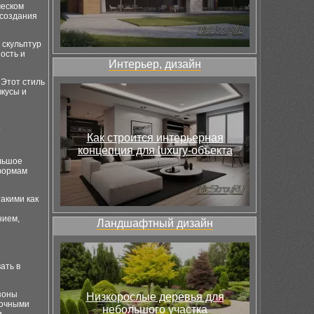
ческом
 создания
 скульптур
ость и
Интерьер, дизайн
Этот стиль
вкусы и
а
Как строится интерьерная
концепция для luxury-объекта
ольшое
 формам
акими как
нием,
Ландшафтный дизайн
ать в
зоны
Низкорослые деревья для
точными
небольшого участка