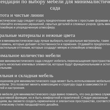
ендации по выбору мебели для минималистич
сада
стота и чистые линии
истическом саду следует отдать предпочтение мебели с простыми формами 
Избегайте излишних украшений, скрытых деталей и сложных узоров. Цель м
спокойную и упорядоченную атмосферу.
уральные материалы и нежные цвета
и в минималистическом саду лучше выбирать натуральные материалы, такие к
 камень, которые добавят естественности и гармонии. Отдавайте предпочте
пастельным оттенкам, которые создадут мягкую и спокойную атмосферу.
имальное количество мебели
нии минималистического сада следует избегать перенасыщения пространств
рать несколько ключевых элементов, которые будут функциональными и эсте
ельными.
ильная и складная мебель
ешением для минималистического сада может быть использование мобильно
ебели. Это позволит менять композицию и структуру сада в зависимости от
тей и настроения.
 мебели для минималистического сада важно помнить, что она должна служи
оративной функции, но и быть комфортной и практичной. Следуя указанным
циям, вы сможете создать гармоничное и элегантное пространство, соответ
тическому стилю ландшафтного дизайна.