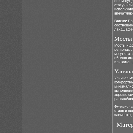
они могут
статуи или
использова
впечатляю
Важно:
При
соотношен
ландшафт
Мосты 
Мосты и д
регионах с
могут ста
обычно им
или камень
Улична
Уличная м
комфортные
минималис
выполненн
хорошо соч
расслабле
Функциона
стиля и по
элементы, 
Матер