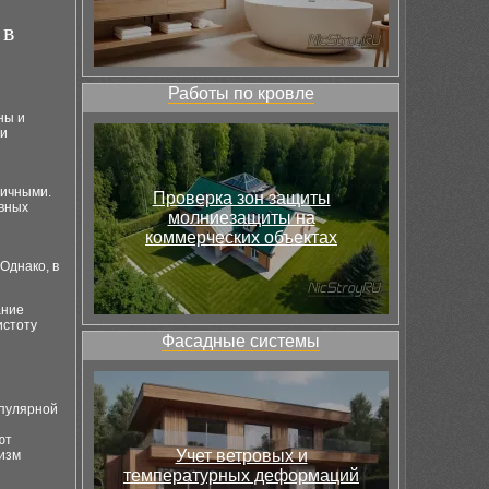
 в
Работы по кровле
ны и
 и
тичными.
Проверка зон защиты
ивных
молниезащиты на
коммерческих объектах
Однако, в
ание
истоту
Фасадные системы
опулярной
ют
Учет ветровых и
изм
температурных деформаций