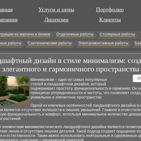
авная
Услуги и цены
Портфолио
мпании
Лицензии
Клиенты
трукции из кирпича и блоков
Отделочные работы
Столярные работы
ные работы
Сантехнические работы
Электромонтажные работы
Баз
шафтный дизайн в стиле минимализм: соз
элегантного и гармоничного пространства
0
Минимализм – один из самых популярных
стилей в ландшафтном дизайне, который
подчеркивает простоту, функциональность и гармонию. Он о
принципах упорядоченности и чистоты, что позволяет созда
уникальное и элегантное пространство.
Одной из ключевых особенностей ландшафтного дизайна в 
 является отсутствие излишеств и лишних украшений. Главное в этом стиле
ную функциональность и комфорт, используя минимальное количество декор
и растений.
 элементами минималистического ландшафтного дизайна являются геометр
ткие линии и отсутствие лишних деталей. Такой подход создает ощущение по
я и естественности. Также важно использовать нейтральные и сдержанные ц
армоничное сочетание с окружающей природой.