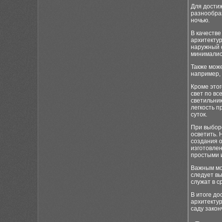
Для дости
разнообра
ночью.
В качестве
архитектур
наружный 
минималис
Также мож
например, 
Кроме это
свет по вс
светильник
легкость п
суток.
При выбор
осветить. 
создания 
изготовлен
простыми 
Важным мо
следует в
служат в с
В итоге до
архитекту
саду закон