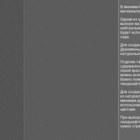
В минимал
материалов
Одним из 
выборе ма
нейтральн
будет испо
сада.
Для создан
Деревянны
натурально
Отделка та
сдержанно
серой крас
можно испо
Важно помн
ландшафтн
Для создан
из натурал
минимум д
использов
цветами.
При выбор
ландшафтн
нужно стре