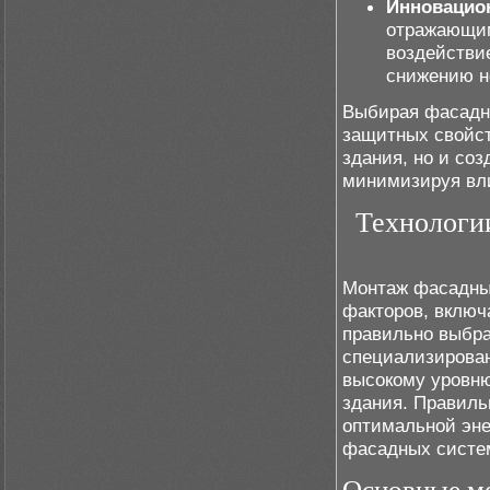
Инновацио
отражающим
воздействи
снижению н
Выбирая фасадн
защитных свойст
здания, но и со
минимизируя вли
Технологи
Монтаж фасадных
факторов, включ
правильно выбра
специализирова
высокому уровню
здания. Правиль
оптимальной эне
фасадных систе
Основные ме