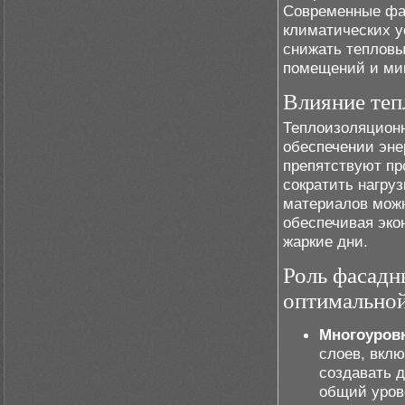
Современные фа
климатических у
снижать тепловы
помещений и мин
Влияние теп
Теплоизоляцион
обеспечении эн
препятствуют пр
сократить нагру
материалов можн
обеспечивая эко
жаркие дни.
Роль фасадн
оптимально
Многоуров
слоев, вкл
создавать 
общий уров