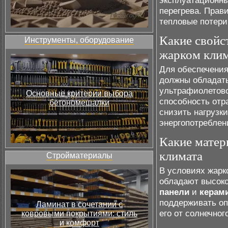
эксплуатационны
перегрева. Прав
тепловые потери
Какие свойс
Инструменты, оборудование
жарком кли
Для обеспечени
должны обладать
ультрафиолетово
Основные критерии выбора
способность отр
бетономешалки
снизить нагрузк
энергопотреблен
Какие матер
климата
Стройматериалы
В условиях жарк
обладают высоко
панели
и
керам
поддерживать о
Ламинат в сочетании с
его от солнечног
ковровыми покрытиями: стиль
и комфорт