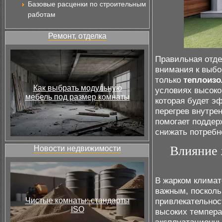
Базовые расценки по строительным
работам
Ремонт, отделка
Правильная отде
внимания к выб
только
теплоиз
Как выбрать модульную
условиях высоко
мебель под размер комнаты
которая будет э
перегрев внутре
помогает поддер
снижать потребн
Влияние 
Новости недвижимости
В жарком климат
важным, посколь
Чистые комнаты: стандарты
привлекательнос
ISO
высоких темпера