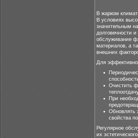
В жарком климат
В условиях высо
значительным на
долговечности и
обслуживание фа
материалов, а т
внешних факторо
Для эффективног
Периодичес
способност
Очистить ф
теплоотдач
При необхо
предотвращ
Обновлять 
свойства п
Регулярное обсл
их эстетическог