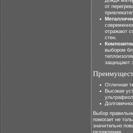
дождя мате
от перегрев
привлекате
Металличе
современно
отражают со
стен.
Композитн
выбором бл
теплоизоля
защищают з
Преимущест
Отличная т
Высокая ус
ультрафиол
Долговечно
Выбор правильн
помогает не толь
значительно пов
охлаждение.