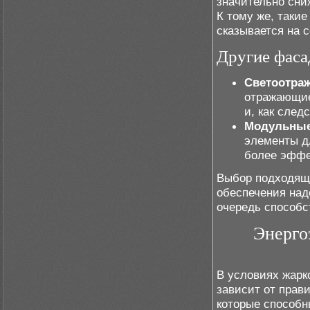
значительно сни
К тому же, таки
сказывается на 
Другие фаса
Светоотра
отражающие
и, как след
Модульные
элементы д
более эффе
Выбор подходящ
обеспечения над
очередь способс
Энерго
В условиях жарк
зависит от прав
которые способн