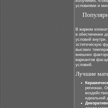
излучения, чтоб
условиями и мин
Популярн
В жарком климат
в обеспечении д
условий внутри.
эстетическую фу
высоких темпера
внешних факторо
вариантов фасад
условий.
Лучшие мате
Керамическ
регионах. О
воздействия
идеальной д
Декоративн