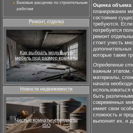
Базовые расценки по строительным
Оценка объема
работам
планировании ме
состояние сущес
Ремонт, отделка
требуются. Если
потребуется пол
ремонт отдельны
стоит учесть ме
дополнительных 
Как выбрать модульную
которые также т
мебель под размер комнаты
Определение ст
важным этапом. 
материалы, слож
начала необходи
Новости недвижимости
использоваться 
быть различными
современных ме
имеет свои особе
сложность и про
Чистые комнаты: стандарты
выполнят их, и 
ISO