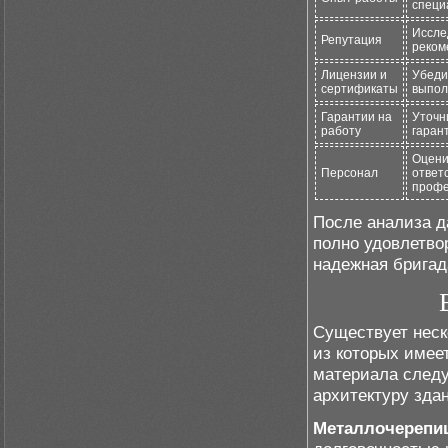
специ
Иссле
Репутация
реком
Лицензии и
Убеди
сертификаты
выпол
Гарантии на
Уточн
работу
гаран
Оцени
Персонал
ответ
профе
После анализа д
полно удовлетво
надежная бригад
Существует неск
из которых имее
материала следу
архитектуру здан
Металлочерепиц