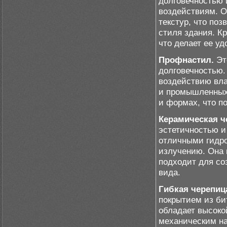
долговечностью
воздействиям. О
текстур, что по
стиля здания. К
что делает ее уд
Профнастил.
Эт
долговечностью.
воздействию вла
и промышленных 
и формах, что п
Керамическая ч
эстетичностью и
отличными гидр
излучению. Она 
подходит для со
вида.
Гибкая черепиц
покрытием из би
обладает высоко
механическим на