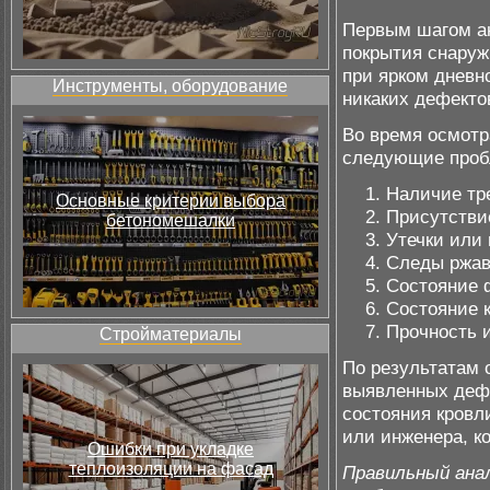
Первым шагом ан
покрытия снаруж
при ярком дневн
Инструменты, оборудование
никаких дефекто
Во время осмотр
следующие проб
Наличие тр
Основные критерии выбора
Присутствие
бетономешалки
Утечки или
Следы ржав
Состояние 
Состояние к
Прочность 
Стройматериалы
По результатам 
выявленных дефе
состояния кровл
или инженера, к
Ошибки при укладке
теплоизоляции на фасад
Правильный анал