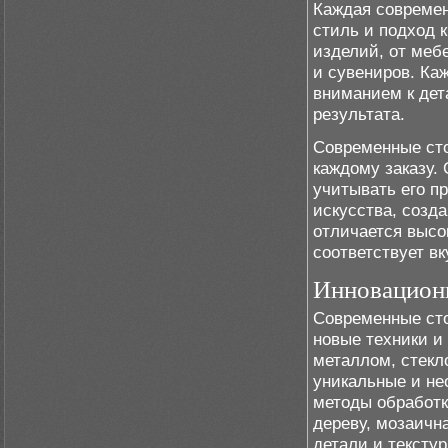
Каждая современ
стиль и подход 
изделий, от меб
и сувениров. Ка
вниманием к дет
результата.
Современные сто
каждому заказу. 
учитывать его п
искусства, созд
отличается высо
соответствует вк
Инновацион
Современные сто
новые техники и
металлом, стекл
уникальные и не
методы обработки
дереву, мозаичн
детали и текстур