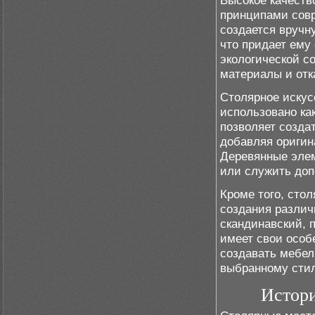
Высокое качеств
принципами сов
создается вручн
что придает ему
экологической с
материалы и отк
Столярное искус
использовано как
позволяет созда
добавляя оригин
Деревянные элем
или служить до
Кроме того, сто
создания различ
скандинавский, 
имеет свои особ
создавать мебел
выбранному сти
Истори