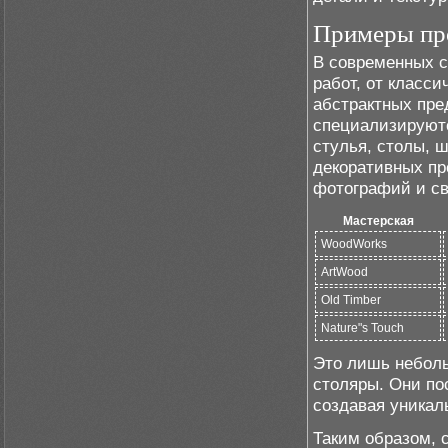
Примеры пр
В современных с
работ, от класс
абстрактных пре
специализируютс
стулья, столы, 
декоративных пр
фотографий и св
Мастерская
WoodWorks
ArtWood
Old Timber
Nature"s Touch
Это лишь неболь
столяры. Они по
создавая уника
Таким образом, 