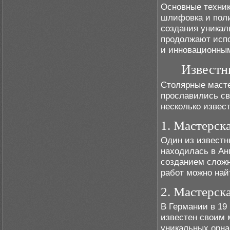
Основные техники
шлифовка и поли
создания уникал
продолжают испо
и инновационны
Известн
Столярные масте
прославились св
несколько извес
1. Мастерск
Один из известн
находилась в Ан
созданием сложн
работ можно най
2. Мастерск
В Германии в 19
известен своим 
уникальных орна