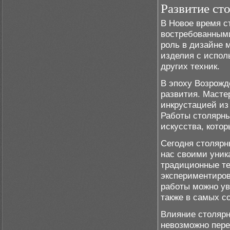
Развитие ст
В Новое время с
востребованными
роль в дизайне 
изделия с испол
других техник.
В эпоху Возрожд
развития. Масте
инкрустацией из
Работы столярн
искусства, кото
Сегодня столярн
нас своими уник
традиционные те
экспериментиров
работы можно ув
также в самых с
Влияние столярн
невозможно пере