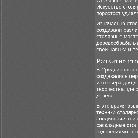
Столярные масте
Искусство столяр
перестает удивл
Изначально стол
создавали разли
столярные масте
деревообрабатыв
свои навыки и те
Развитие ст
В Средние века 
создавались цер
интерьера для д
творчества, где
дереве.
В это время был
техники столярн
соединение, шип
раскладные стол
отделениями, ко