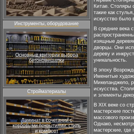
Китае. Столяры 
такие как стулья
искусство было 
Инструменты, оборудование
В средние века 
распространенны
изящные деревян
дворцы. Они исп
дереву и инкрус
Основные критерии выбора
уникальность.
бетономешалки
В эпоху Возрожд
Именитые художн
Микеланджело, р
искусства. Стол
Стройматериалы
и элементы декор
В XIX веке со с
мастерские пост
массового произ
Ламинат в сочетании с
Однако, несмотр
ковровыми покрытиями: стиль
мастерские, где
и комфорт