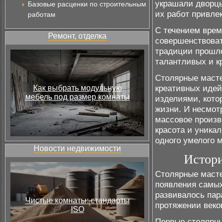
украшали дворцы
Базовые расценки по строительным
их работ привлек
работам
С течением врем
Ремонт, отделка
совершенствоват
традиции прошло
талантливых и к
Столярные маст
креативных идей
Как выбрать модульную
мебель под размер комнаты
изделиями, кото
жизни. И несмот
массовое произв
красота и уника
одного умелого 
Новости недвижимости
Истори
Столярные масте
появления самых
развивалось пар
Чистые комнаты: стандарты
протяжении веко
ISO
Первые столярны