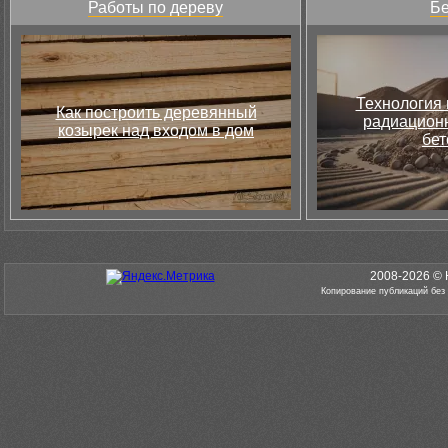
Работы по дереву
Бе
Технология 
Как построить деревянный
радиацион
козырек над входом в дом
бет
2008-2026 © 
Копирование публикаций без