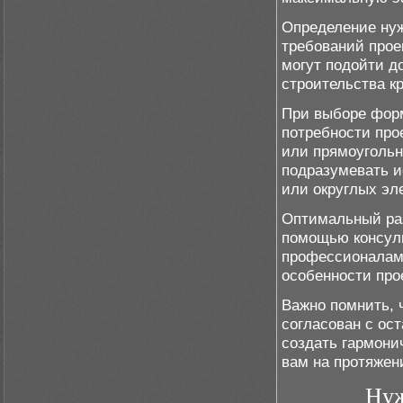
Определение нуж
требований прое
могут подойти до
строительства к
При выборе форм
потребности про
или прямоугольны
подразумевать и
или округлых эл
Оптимальный раз
помощью консул
профессионалами
особенности про
Важно помнить, 
согласован с ос
создать гармони
вам на протяжен
Нуж