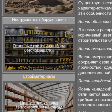
Существует неск
характеристикам
эти особенности
Инструменты, оборудование
Ясень обыкнове
Это самая распр
коричневый цвет
строительстве б
Основные критерии выбора
Ясень американс
бетономешалки
Ясень американс
сохраняет свою 
прочностью, одн
дополнительной 
Стройматериалы
Ясень канадский
Ясень канадский
отличается высо
грибков и насек
Ошибки при укладке
использования в
теплоизоляции на фасад