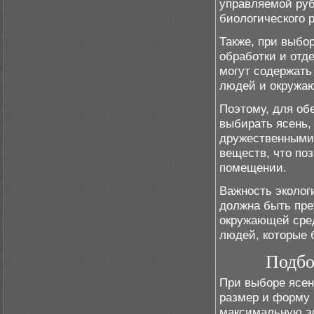
управляемой руб
биологического 
Также, при выбо
обработки и отд
могут содержать
людей и окружа
Поэтому, для об
выбирать ясень,
дружественными 
веществ, что по
помещении.
Важность эколог
должна быть пре
окружающей сред
людей, которые 
Подбо
При выборе ясен
размер и форму 
максимальную эф