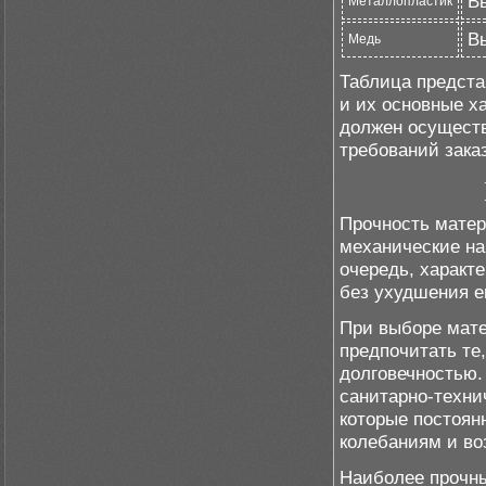
В
Металлопластик
В
Медь
Таблица предста
и их основные х
должен осуществ
требований заказ
Прочность матер
механические на
очередь, характ
без ухудшения е
При выборе мате
предпочитать те
долговечностью.
санитарно-техни
которые постоян
колебаниям и во
Наиболее прочн