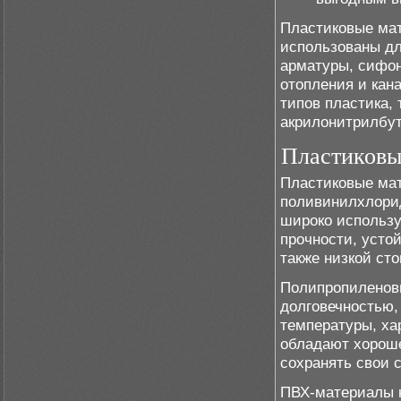
Пластиковые мат
использованы дл
арматуры, сифон
отопления и кан
типов пластика,
акрилонитрилбут
Пластиковы
Пластиковые мат
поливинилхлорид
широко использу
прочности, усто
также низкой ст
Полипропиленов
долговечностью,
температуры, ха
обладают хороше
сохранять свои 
ПВХ-материалы 