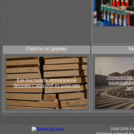
Работы по дереву
Бе
Технология 
Как построить деревянную
радиацион
беседку с крышей из шинглов
бет
2008-2026 © 
Копирование публикаций без