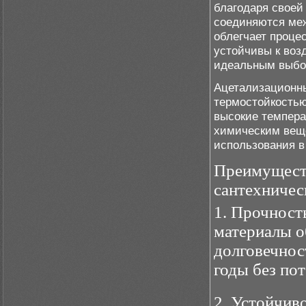
благодаря своей 
соединяются ме
облегчает проце
устойчивы к воз
идеальным выбо
Ацетализационн
термостойкостью
высокие темпера
химическим веще
использования в
Преимуществ
сантехничес
1. Прочност
материалы о
долговечнос
годы без по
2. Устойчив