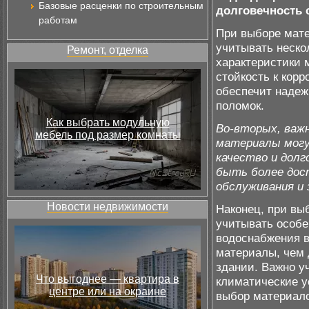
Базовые расценки по строительным
долговечность 
работам
При выборе мате
учитывать неско
Ремонт, отделка
характеристики м
стойкость к кор
обеспечит надеж
поломок.
Как выбрать модульную
Во-вторых, важ
мебель под размер комнаты
материалы могу
качество и долг
быть более дос
обслуживания и 
Новости недвижимости
Наконец, при вы
учитывать особе
водоснабжения в
материалы, чем 
здании. Важно у
Что выгоднее — квартира в
климатические у
центре или на окраине
выбор материало