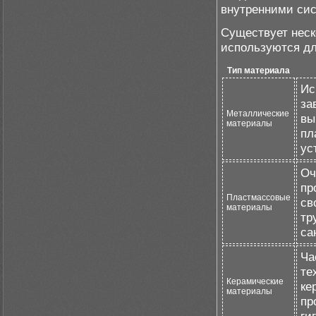
внутренними си
Существует неск
используются дл
Тип материала
Ис
за
Металлические
вы
материалы
пл
ус
Оч
пр
Пластмассовые
св
материалы
тр
са
Ча
те
Керамические
ке
материалы
пр