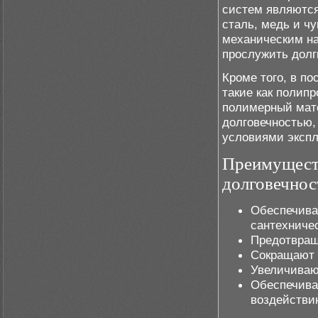
систем являются
сталь, медь и ч
механическим наг
прослужить долг
Кроме того, в п
такие как полип
полимерный мате
долговечностью,
условиями экспл
Преимуществ
долговечнос
Обеспечива
сантехниче
Предотвращ
Сокращают 
Увеличиваю
Обеспечива
воздействи