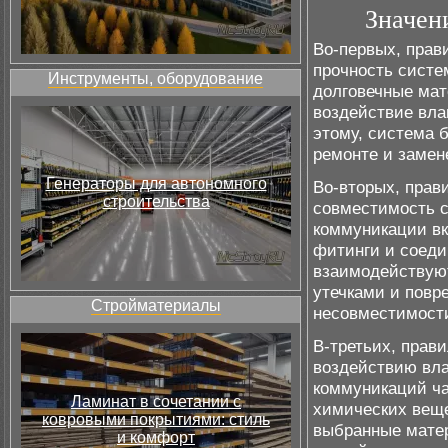
Значен
Во-первых, прав
прочность систе
Инструменты, оборудование
долговечные мат
воздействие вла
этому, система 
ремонте и замен
Генераторы для автономного
Во-вторых, прав
строительства
совместимость с
коммуникации вк
фитинги и соеди
взаимодействуют
утечками и повр
Стройматериалы
несовместимост
В-третьих, прав
воздействию вла
коммуникаций ча
Ламинат в сочетании с
химических веще
ковровыми покрытиями: стиль
выбранные мате
и комфорт