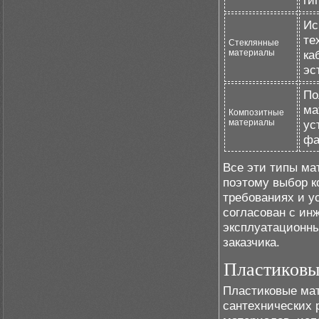
ги
Ис
те
Стеклянные
материалы
ка
эс
По
ма
Композитные
материалы
ус
фа
Все эти типы ма
поэтому выбор к
требованиях и у
согласован с ин
эксплуатационны
заказчика.
Пластиковы
Пластиковые ма
сантехнических 