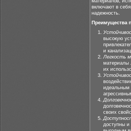
материалов, исп
включают в себя
надежность.
Преимущества п
Устойчивос
высокую уст
привлекате
и канализа
Легкость 
материалы л
их использ
Устойчивос
воздействи
идеальным д
агрессивны
Долговечно
долговечно
своих свойс
Доступнос
доступны и
выгодным в