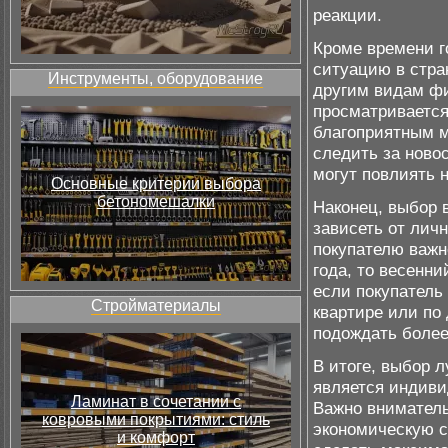
реакции.
Кроме времени г
ситуацию в стра
Инструменты, оборудование
другим видам ф
просматривается
благоприятным м
следить за ново
могут повлиять 
Основные критерии выбора
бетономешалки
Наконец, выбор 
зависеть от лич
покупателю важн
года, то весенн
если покупатель
Стройматериалы
квартире или по
подождать более
В итоге, выбор 
является индиви
Ламинат в сочетании с
Важно внимател
ковровыми покрытиями: стиль
экономическую с
и комфорт