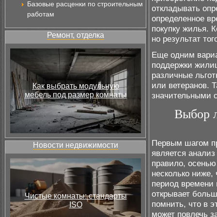
Базовые расценки по строительным
откладывать опр
работам
определенное вр
покупку жилья. К
Ремонт, отделка
но результат того
Еще одним вариа
поддержки жилищ
различные льгот
или ветеранов. 
Как выбрать модульную
мебель под размер комнаты
значительными с
Выбор 
Первым шагом п
Новости недвижимости
является анализ
правило, осенью
несколько ниже, 
период времени 
открывает больш
Чистые комнаты: стандарты
помнить, что в 
ISO
может повлечь з