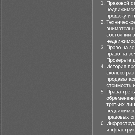
Правовой с
недвижимост
продажу и п
Техническое
внимательн
состоянии з
недвижимос
Право на з
право на зе
Проверьте 
История пр
сколько раз
продавалас
стоимость 
Права треть
обременения
третьих лиц
недвижимос
правовых с
Инфраструк
инфраструк