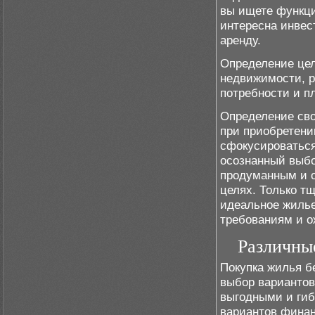
вы ищете функци
интересна инвес
аренду.
Определение це
недвижимости, р
потребности и п
Определение сво
при приобретени
сфокусироваться
осознанный выбо
продуманным и о
целях. Только т
идеальное жилье
требованиям и 
Различны
Покупка жилья б
выбор вариантов
выгодными и гиб
вариантов финан