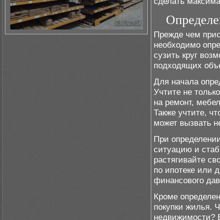
сделать максима
Определе
Прежде чем прис
необходимо опре
сузить круг воз
подходящих объе
Для начала опред
Учтите не тольк
на ремонт, мебе
Также учтите, ч
может вызвать н
При определени
ситуацию и стаб
растягивайте св
по ипотеке или 
финансового дав
Кроме определен
покупки жилья. 
недвижимости? В