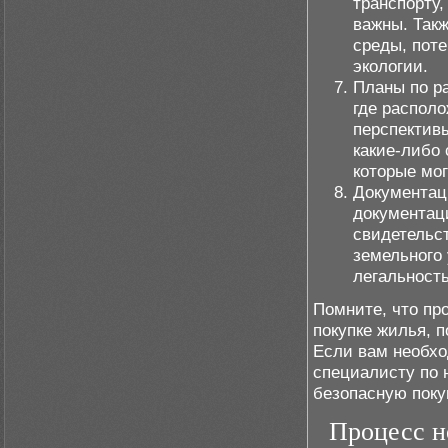
транспорту,
важны. Так
среды, пот
экологии.
Планы по р
где распол
перспектив
какие-либо
которые мог
Документац
документац
свидетельст
земельного
легальность
Помните, что пр
покупке жилья, 
Если вам необхо
специалисту по 
безопасную поку
Процесс н