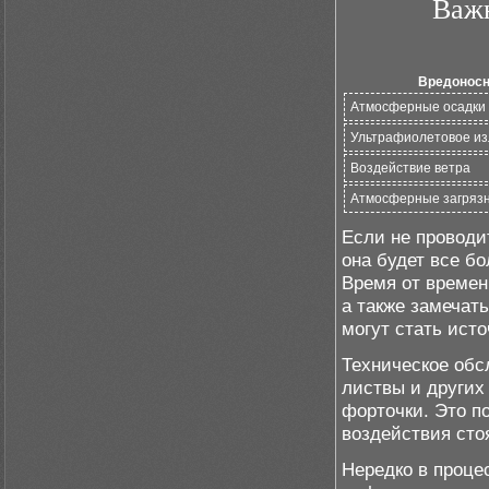
Важн
Вредоносн
Атмосферные осадки (
Ультрафиолетовое из
Воздействие ветра
Атмосферные загряз
Если не проводи
она будет все б
Время от времен
а также замечат
могут стать ист
Техническое обс
листвы и других
форточки. Это п
воздействия сто
Нередко в проц