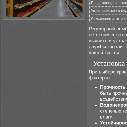
Предотвращение возн
Увеличение срока сл
Сохранение эстетиче
Регулярный осмо
ее технического
выявить и устра
службы кровли. 
вашей крыши.
Установка
При выборе кров
факторов:
Прочность 
быть прочн
воздействи
Водонепро
степенью г
влаги.
Устойчиво