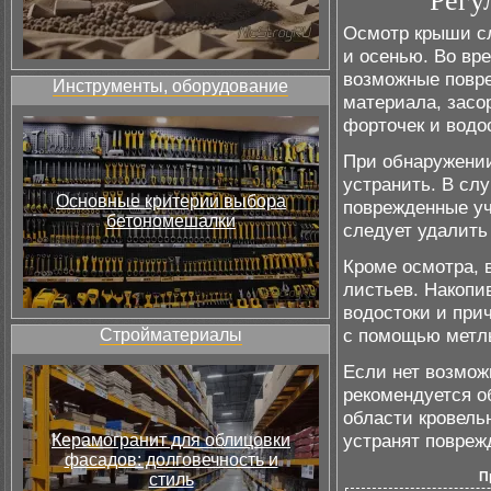
Регу
Осмотр крыши сл
и осенью. Во вр
возможные повре
Инструменты, оборудование
материала, засо
форточек и водо
При обнаружени
устранить. В сл
Основные критерии выбора
поврежденные уч
бетономешалки
следует удалить
Кроме осмотра, 
листьев. Накопи
водостоки и при
с помощью метл
Стройматериалы
Если нет возмож
рекомендуется о
области кровель
устранят повреж
Керамогранит для облицовки
фасадов: долговечность и
П
стиль