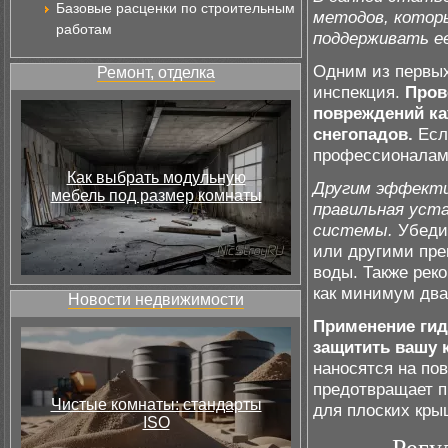
Базовые расценки по строительным
методов, котор
работам
поддерживать е
Одним из первых
Ремонт, отделка
инспекция.
Пров
повреждений ка
снегопадов.
Есл
профессионалами
Как выбрать модульную
Другим эффекти
мебель под размер комнаты
правильная уста
системы.
Убедит
или другими пре
воды. Также рек
как минимум два 
Новости недвижимости
Применение ги
защитить вашу 
наносятся на по
предотвращает п
Чистые комнаты: стандарты
для плоских кры
ISO