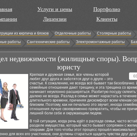
авная
Услуги и цены
Портфолио
мпании
Лицензии
Клиенты
трукции из кирпича и блоков
Отделочные работы
Столярные работы
ные работы
Сантехнические работы
Электромонтажные работы
Баз
дел недвижимости (жилищные споры). Воп
юристу
Крепкая и дружная семья, все члены которой
0
любят друг друга и заботятся друг о друге – это
счастье. К сожалению, не всегда всё бывает так безоблачно.
семейные отношения дают трещину, и эта трещина со врем
начинает неуклонно расширяться. Разбитую посуду склеить
далеко не всегда. Разлад в семье может нарастать в течение
длительного времени, причиняя дискомфорт всем членам се
близким. Поэтому, как ни печально это звучит, иногда семей
отношения лучше своевременно прекратить, чтобы не прич
лишней боли себе и окружающим людям.
В той ситуации, когда речь идёт о распаде семьи, часто вста
разделе имущества, который часто бывает сопряжен с жил
спорами. Для того чтобы этот процесс прошёл максимально
нно для всех его участников, они должны стараться щадить чувства друг друга