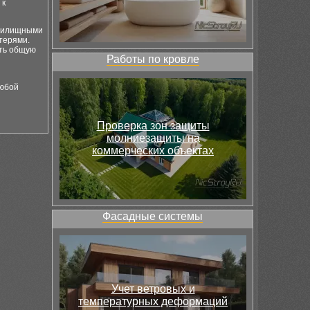
 к
 жилищными
терями.
еть общую
Работы по кровле
любой
Проверка зон защиты
молниезащиты на
коммерческих объектах
Фасадные системы
Учет ветровых и
температурных деформаций