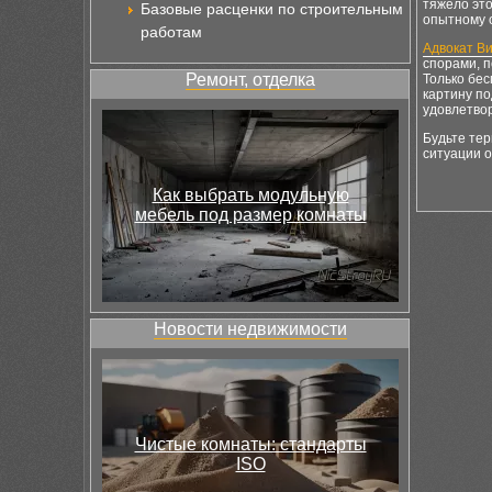
тяжело это
Базовые расценки по строительным
опытному 
работам
Адвокат В
спорами, п
Ремонт, отделка
Только бес
картину по
удовлетво
Будьте тер
ситуации о
Как выбрать модульную
мебель под размер комнаты
Новости недвижимости
Чистые комнаты: стандарты
ISO