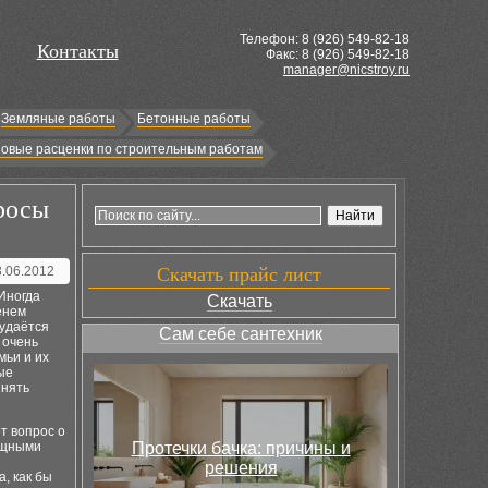
Телефон: 8 (
926
) 549-82-18
Контакты
Факс: 8 (926) 549-82-18
manager@nicstroy.ru
Земляные работы
Бетонные работы
овые расценки по строительным работам
росы
3.06.2012
Скачать прайс лист
 Иногда
Скачать
енем
 удаётся
Сам себе сантехник
 очень
мьи и их
ные
инять
ёт вопрос о
ищными
Протечки бачка: причины и
решения
, как бы