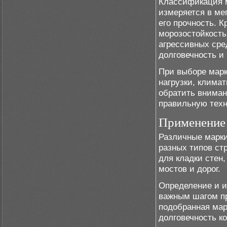
Классификация м
измеряется в ме
его прочность. К
морозостойкость
агрессивных сре
долговечность и
При выборе марк
нагрузки, клима
обратить вниман
правильную техн
Применение 
Различные марки
разных типов ст
для кладки стен
мостов и дорог.
Определение и и
важным шагом пр
подобранная мар
долговечность к