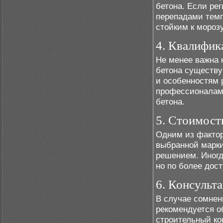
бетона. Если ре
перепадами темп
стойким к мороз
4. Квалифик
Не менее важна 
бетона существу
и особенностям 
профессионалам,
бетона.
5. Стоимост
Одним из фактор
выбранной марки
решением. Иногд
но по более дост
6. Консульт
В случае сомнен
рекомендуется о
строительный ко