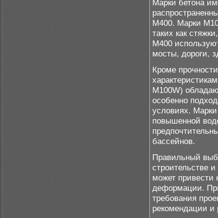
Марки бетона им
распространенны
М400. Марки М10
таких как стяжки
М400 используют
мосты, дороги, 
Кроме прочности
характеристикам
М100W) обладают
особенно подход
условиях. Марки
повышенной водо
предпочтительны
бассейнов.
Правильный выбо
строительстве и
может привести 
деформации. При
требования прое
рекомендации и 