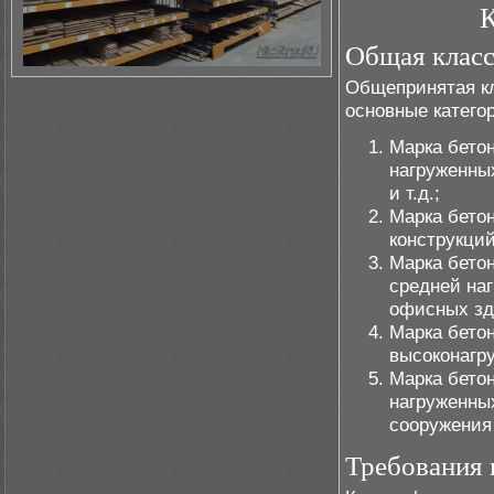
К
Общая класс
Общепринятая к
основные катего
Марка бетон
нагруженных
и т.д.;
Марка бетон
конструкций
Марка бетон
средней наг
офисных зд
Марка бетон
высоконагру
Марка бетон
нагруженных
сооружения 
Требования 