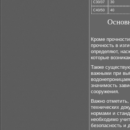
C30/37
30
C40/50
40
Основн
Кроме прочности
прочность в изг
определяют, нас
которые возника
Также существую
важными при выб
водонепроницаем
значимость зави
сооружения.
Важно отметить,
технических док
нормами и станд
необходимо учит
безопасность и 