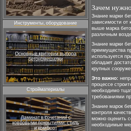
Зачем нужно
Знание марки бе
зависимости от к
Инструменты, оборудование
выше марка бето
различным возд
Знание марки бе
преимущества пр
Основные критерии выбора
используется пр
бетономешалки
обладает достат
крупных сооруже
Это важно:
непр
процессе строит
Стройматериалы
необходимо тщат
требованиями пр
Знание марок бе
контроля качест
Ламинат в сочетании с
можно оценить с
ковровыми покрытиями: стиль
необходимые мер
и комфорт