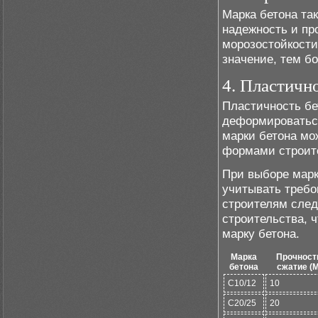
Марка бетона так
надежность и пр
морозостойкости
значение, тем бо
4. Пластичн
Пластичность бе
деформироваться
марки бетона мо
формами строите
При выборе марк
учитывать требо
строителям след
строительства, 
марку бетона.
Марка
Прочност
бетона
сжатие (
C10/12
10
C20/25
20