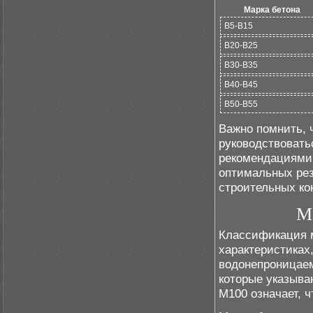
Марка бетона
B5-B15
B20-B25
B30-B35
B40-B45
B50-B55
Важно помнить, 
руководствовать
рекомендациями 
оптимальных рез
строительных ко
М
Классификация м
характеристиках,
водонепроницаем
которые указыва
М100 означает, ч