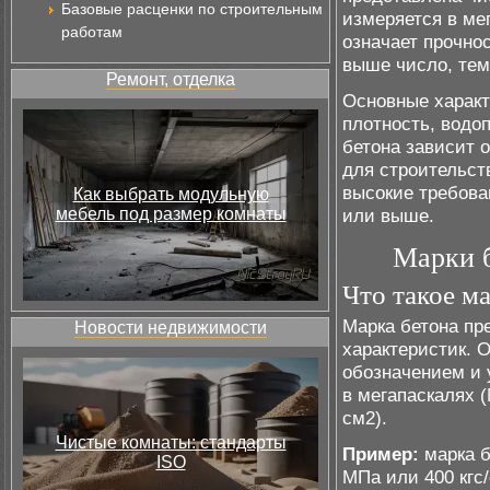
Базовые расценки по строительным
измеряется в ме
работам
означает прочнос
выше число, тем
Ремонт, отделка
Основные характ
плотность, водоп
бетона зависит о
для строительст
высокие требова
Как выбрать модульную
мебель под размер комнаты
или выше.
Марки б
Что такое м
Марка бетона пр
Новости недвижимости
характеристик. 
обозначением и 
в мегапаскалях 
см2).
Чистые комнаты: стандарты
Пример:
марка б
ISO
МПа или 400 кгс