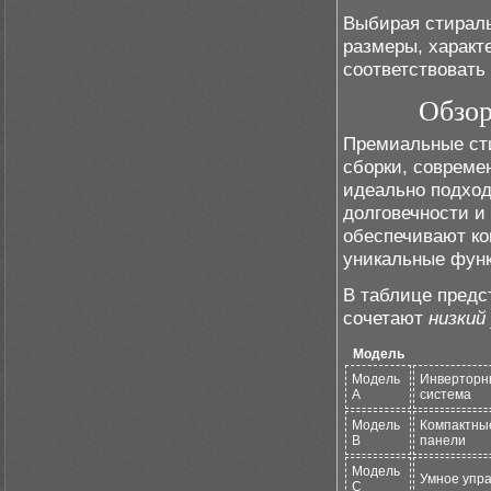
Выбирая стирал
размеры, характ
соответствовать
Обзор
Премиальные ст
сборки, совреме
идеально подход
долговечности и
обеспечивают ко
уникальные функ
В таблице предс
сочетают
низкий
Модель
Модель
Инверторн
A
система
Модель
Компактны
B
панели
Модель
Умное упр
C