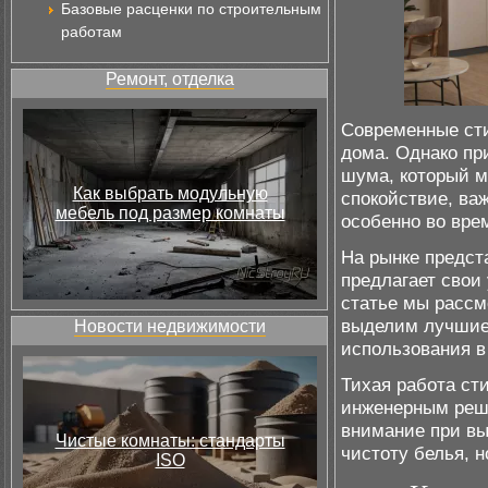
Базовые расценки по строительным
работам
Ремонт, отделка
Современные ст
дома. Однако пр
шума, который м
Как выбрать модульную
спокойствие, ва
мебель под размер комнаты
особенно во вре
На рынке предст
предлагает свои
статье мы рассм
выделим лучшие 
Новости недвижимости
использования в
Тихая работа с
инженерным реше
внимание при вы
Чистые комнаты: стандарты
чистоту белья, н
ISO