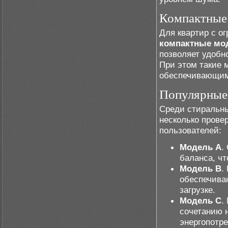
Компактные
Для квартир с о
компактные мо
позволяет удобно
При этом такие
обеспечивающи
Популярные 
Среди стиральн
несколько прове
пользователей:
Модель A
.
баланса, чт
Модель B
.
обеспечива
загрузке.
Модель C
.
сочетанию 
энергопотр