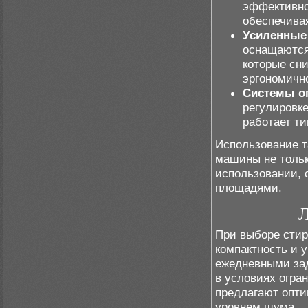
эффективно
обеспечива
Усиленные 
оснащаются
которые сн
эргономичн
Системы о
регулировк
работает ти
Использование т
машины не толь
использовании, 
площадями.
Л
При выборе стир
компактность и 
ежедневными зад
в условиях огра
предлагают опт
уровнем шума.