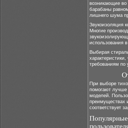
возникающие во 
барабаны равном
лишнего шума п
Звукоизоляция к
Многие произво
звукоизолирующ
использования в
Выбирая стираль
характеристики,
требованиям по 
О
При выборе тих
помогают лучше 
моделей. Пользо
преимуществах и 
соответствует з
Популярные
пользовател