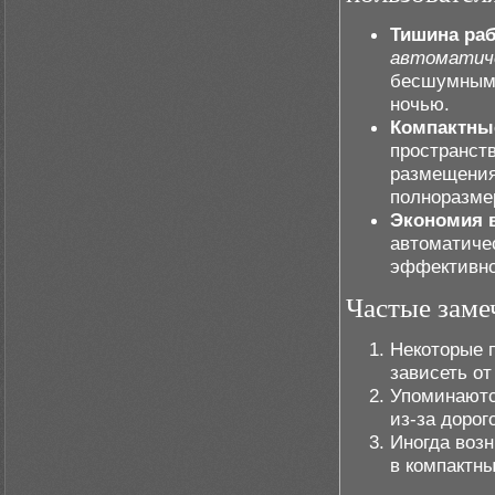
Тишина ра
автоматич
бесшумными
ночью.
Компактны
пространст
размещения
полноразме
Экономия 
автоматиче
эффективно
Частые заме
Некоторые п
зависеть о
Упоминаютс
из-за дорог
Иногда воз
в компактны