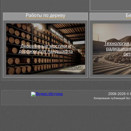
Работы по дереву
Бе
Технология 
Деревянные мостики и
радиацион
дорожки для ландшафта
бет
2008-2026 © 
Копирование публикаций без