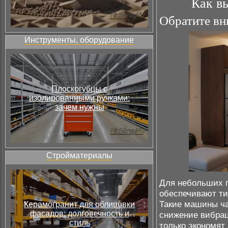
Как в
Обратите вн
Инструменты, оборудование
Плоскогубцы с
изолированными ручками:
зачем нужны
Стройматериалы
Для небольших 
обеспечивают ти
Такие машины ч
Керамогранит для облицовки
фасадов: долговечность и
снижение вибрац
стиль
только экономят