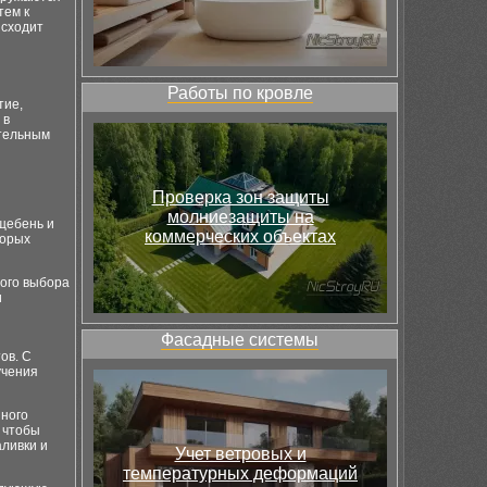
тем к
исходит
Работы по кровле
тие,
 в
ительным
Проверка зон защиты
молниезащиты на
 щебень и
коммерческих объектах
торых
ного выбора
и
Фасадные системы
ов. С
учения
нного
 чтобы
аливки и
Учет ветровых и
температурных деформаций