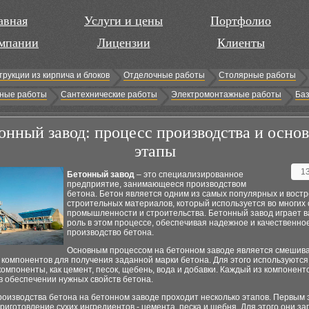
авная
Услуги и цены
Портфолио
мпании
Лицензии
Клиенты
трукции из кирпича и блоков
Отделочные работы
Столярные работы
ные работы
Сантехнические работы
Электромонтажные работы
Баз
онный завод: процесс производства и осно
этапы
1
Бетонный завод
– это специализированное
предприятие, занимающееся производством
бетона. Бетон является одним из самых популярных и вост
строительных материалов, который используется во многих
промышленности и строительства. Бетонный завод играет 
роль в этом процессе, обеспечивая надежное и качественно
производство бетона.
Основным процессом на бетонном заводе является смешив
компонентов для получения заданной марки бетона. Для этого используются
омпоненты, как цемент, песок, щебень, вода и добавки. Каждый из компонент
в обеспечении нужных свойств бетона.
роизводства бетона на бетонном заводе проходит несколько этапов. Первым
риготовление сухих ингредиентов - цемента, песка и щебня. Для этого они з