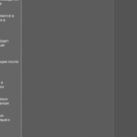
е
яются в
я в
будет
мым
кции после
 и
но
шных
лючая
ые
овым к