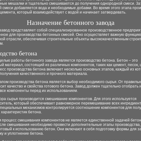
ьные мешалки и тщательно смешиваются до получения однородной смеси. За
 смеси добавляется вода и необходимые добавки. Во время этого этапа про
цемента, который взаимодействует с водой и начинает затвердевать.
Назначение бетонного завода
завод представляет собой специализированное производственное предприя
нное для производства бетонных смесей. Оно осуществляет важную функцию
ной отрасли, обеспечивая строительные объекты высококачественным стро
м.
одство бетона
елью работы бетонного завода является производство бетона. Бетон – это
й материал, состоящий из различных компонентов, таких как цемент, песок,
есс производства бетона включает несколько основных этапов, каждый из ко
получения качественного и прочного материала.
апом производства бетона является выбор необходимого сырья. От правиль
сит качество и свойства готового бетона. Завод должен тщательно отобрать 
 все компоненты перед их использованием.
ора сырья производится смешивание компонентов. Для этого используется
ситель, который обеспечивает равномерное перемешивание всех ингредиент
пециальных механизмов контролируется соотношение компонентов для пол
 характеристик бетона.
м процесс смешивания компонентов не является единственной задачей бето
осле смешивания необходимо провести дополнительные этапы производства,
отовый к использованию бетон. Они включают в себя подготовку формы для з
ку и уплотнение бетона.