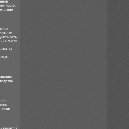
енной
лотности,
ветствие
ию на
портных
 учитывать
ние смеси.
ства на
водить
олнение
зводства
ления
Важно
ечивает
оизводится