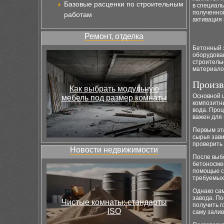
Базовые расценки по строительным
в специал
полученной
работам
активация 
Ремонт, отделка
Бетонный 
оборудова
строитель
материало
Произв
Как выбрать модульную
Основной ц
мебель под размер комнаты
композитны
вода. Проц
важен для 
Первым эт
сырья зави
проверить
Новости недвижимости
После выб
бетоносме
помощью с
требуемых
Однако са
завода. П
Чистые комнаты: стандарты
получить г
ISO
саму залив