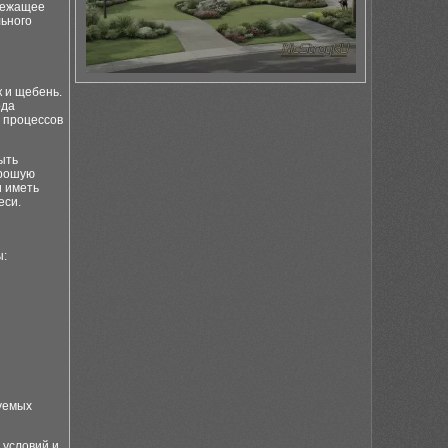
длежащее
льного
 и щебень.
ода
х процессов
ыть
орошую
и иметь
еси.
ы:
буемых
 условий и