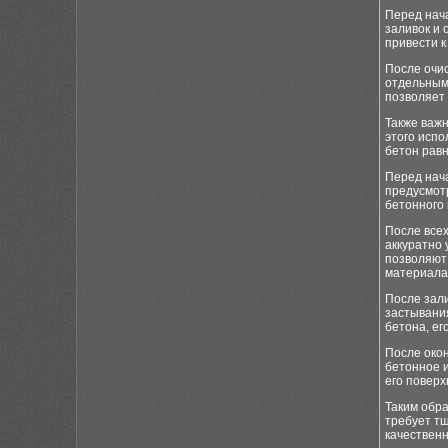
Перед нач
заливок и
привести 
После очи
отдельным
позволяет 
Также важн
этого исп
бетон рав
Перед нача
предусмот
бетонного 
После все
аккуратно
позволяют
материала
После зал
застывания
бетона, ег
После окон
бетонное 
его поверх
Таким обра
требует т
качествен