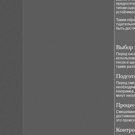
предпочте
типам сырь
устойчивос
Таким обра
тщательног
быть дости
Выбор 
Перед нач
использов
песок и ще
также раз
Подгот
Перед сме
необходим
Например,
могут нега
Процес
Смешивани
достижени
это проис
Контро