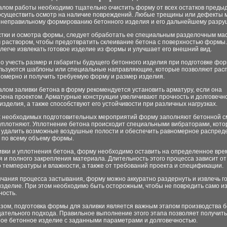
алом работы необходимо тщательно очистить форму от всех остатков преды
 осуществить осмотр на наличие повреждений. Любые трещины или дефекты 
к неправильному формированию бетонного изделия и его дальнейшему разр
стки и осмотра формы, следует обработать ее специальным разделочным ма
 раствором, чтобы предотвратить склеивание бетона с поверхностью формы.
легче извлекать готовое изделие из формы и улучшает его внешний вид.
о учесть размер и габариты будущего бетонного изделия при подготовке фо
ользуются шаблоны или специальные направляющие, которые позволяют рас
номерно и получить требуемую форму и размер изделия.
лом заливки бетона в форму рекомендуется установить арматуру, если она
рена проектом. Арматурные конструкции увеличивают прочность и долговечн
изделия, а также способствуют его устойчивости при различных нагрузках.
х необходимых подготовительных мероприятий форму заполняют бетонной с
 уплотняют. Уплотнение бетона происходит специальными вибраторами, кот
 удалить возможные воздушные полости и обеспечить равномерное распред
 по всему объему формы.
ивки и уплотнения бетона, форму необходимо оставить на определенное вре
 и полного закрепления материала. Длительность этого процесса зависит от
о температуры и влажности, а также от требований проекта и спецификации.
чания процесса застывания, форму можно аккуратно раздернуть и извлечь г
изделие. При этом необходимо быть осторожным, чтобы не повредить само и
ность.
зом, подготовка формы для заливки является важным этапом производства б
щательного подхода. Правильное выполнение этого этапа позволяет получить
ное бетонное изделие с заданными параметрами и долговечностью.