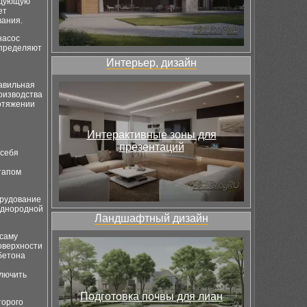
едующую
ет
вания.
насос
спределяют
Интерьер, дизайн
авильная
оизводства
отяжении
Интерактивные зоны для
презентаций
 себя
тапом
орудование
однородной
Ландшафтный дизайн
 саму
поверхности
бетона
ключить
Подготовка почвы для лиан
торого