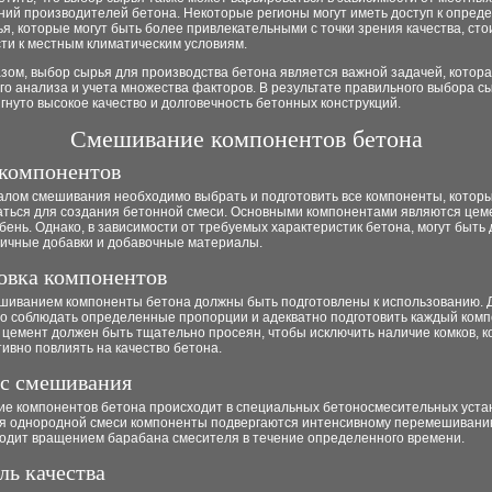
ний производителей бетона. Некоторые регионы могут иметь доступ к опре
я, которые могут быть более привлекательными с точки зрения качества, ст
ти к местным климатическим условиям.
зом, выбор сырья для производства бетона является важной задачей, котора
о анализа и учета множества факторов. В результате правильного выбора с
гнуто высокое качество и долговечность бетонных конструкций.
Смешивание компонентов бетона
компонентов
алом смешивания необходимо выбрать и подготовить все компоненты, которы
аться для создания бетонной смеси. Основными компонентами являются цеме
бень. Однако, в зависимости от требуемых характеристик бетона, могут быть
личные добавки и добавочные материалы.
овка компонентов
шиванием компоненты бетона должны быть подготовлены к использованию. Д
о соблюдать определенные пропорции и адекватно подготовить каждый комп
 цемент должен быть тщательно просеян, чтобы исключить наличие комков, 
тивно повлиять на качество бетона.
с смешивания
е компонентов бетона происходит в специальных бетоносмесительных устан
я однородной смеси компоненты подвергаются интенсивному перемешивани
ходит вращением барабана смесителя в течение определенного времени.
ль качества