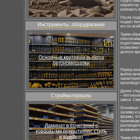
Подготовк
обработку
избежать п
После подг
подает бе
Инструменты, оборудование
его по все
Таким обр
обеспечив
подготовк
позволяют
долгого вр
Основные критерии выбора
бетономешалки
Перед нач
выбор каче
характери
производс
Далее сле
Стройматериалы
– бетонос
смеси. См
Основные 
заливку и 
формы, что
производи
Ламинат в сочетании с
распредел
возможност
ковровыми покрытиями: стиль
и комфорт
Таким обра