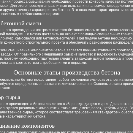
нчания процесса смешивания необходимо провести контроль качества получ
меси. Для этого проводятся различные испытания, например, определение п
и других ключевых характеристик бетона. Это позволяет гарантировать соот
ановленным требованиям и нормам.
 бетонной смеси
шного прохождения контроля качества бетонная смесь готова к использован
ной площадке. Ее можно доставить на объект с помощью специальных транс
например, самосвалов или бетоносмесителей. При подаче бетона необходимо
ти конкретного строительного проекта и обеспечить равномерное распределе
азом, смешивание компонентов бетона является важным этапом его производ
заводах. От правильного смешивания зависит качество и надежность будущей
ии, поэтому необходимо тщательно следить за каждым шагом процесса и про
ачества в соответствии с требованиями и нормами.
Основные этапы производства бетона
роизводства бетона представляет собой последовательность этапов, на вып
ребуются определенные навыки и технические знания. Основные этапы прои
лючают:
ор сырья
апом производства бетона является выбор подходящего сырья. Для изготов
ользуются различные компоненты, такие как цемент, песок, щебень и вода. 
ачественное сырье, которое соответствует требованиям стандартов и обесп
ые характеристики бетона.
шивание компонентов
ора сырья происходит смешивание его компонентов. Обычно смешивание пр