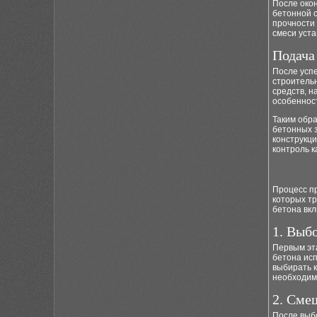
После око
бетонной с
прочности 
смеси уст
Подача
После успе
строитель
средств, 
особеннос
Таким обр
бетонных 
конструкц
контроль к
Процесс п
которых т
бетона вк
1. Выб
Первым эт
бетона исп
выбирать к
необходим
2. Сме
После выб