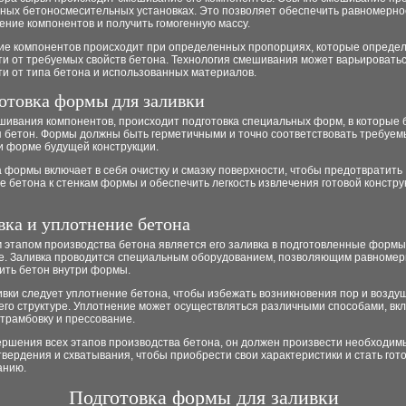
ьных бетоносмесительных установках. Это позволяет обеспечить равномерно
ние компонентов и получить гомогенную массу.
е компонентов происходит при определенных пропорциях, которые определ
и от требуемых свойств бетона. Технология смешивания может варьироватьс
и от типа бетона и использованных материалов.
готовка формы для заливки
шивания компонентов, происходит подготовка специальных форм, в которые 
я бетон. Формы должны быть герметичными и точно соответствовать требуе
и форме будущей конструкции.
 формы включает в себя очистку и смазку поверхности, чтобы предотвратить
 бетона к стенкам формы и обеспечить легкость извлечения готовой констру
ивка и уплотнение бетона
 этапом производства бетона является его заливка в подготовленные формы
е. Заливка проводится специальным оборудованием, позволяющим равномер
ить бетон внутри формы.
ивки следует уплотнение бетона, чтобы избежать возникновения пор и возду
его структуре. Уплотнение может осуществляться различными способами, вк
трамбовку и прессование.
ершения всех этапов производства бетона, он должен произвести необходим
вердения и схватывания, чтобы приобрести свои характеристики и стать гот
анию.
Подготовка формы для заливки