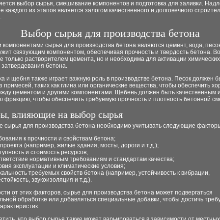
яется выбор сырья, смешивание компонентов и подготовка для заливки. На
 каждого из этапов является залогом качественного и долговечного строите
.
Выбор сырья для производства бетона
компонентами сырья для производства бетона являются цемент, вода, песок
ужит связующим компонентом, обеспечивая прочность и твердость бетона. В
е только растворителем цемента, но и необходима для активации химически
 затвердевания бетона.
а и щебня также играет важную роль в производстве бетона. Песок должен б
з примесей, таких как глина или органические вещества, чтобы обеспечить х
ежду цементом и другими компонентами. Щебень должен быть качественным 
ю фракцию, чтобы обеспечить требуемую прочность и плотность бетонной см
ы, влияющие на выбор сырья
е сырья для производства бетона необходимо учитывать следующие фактор
бования к прочности и свойствам бетона;
 проекта (например, жилые здания, мосты, дороги и т.д.);
тупность и стоимость ресурсов;
тветствие нормативным требованиям и стандартам качества;
овия эксплуатации и климатические условия;
кальность требуемых свойств бетона (например, устойчивость к вибрации,
стойкость, звукоизоляция и т.д.).
сти от этих факторов, сырье для производства бетона может подвергаться
льной обработке или добавляться специальные добавки, чтобы достичь тре
характеристик.
тить, что выбор сырья также может варьироваться в зависимости от местных