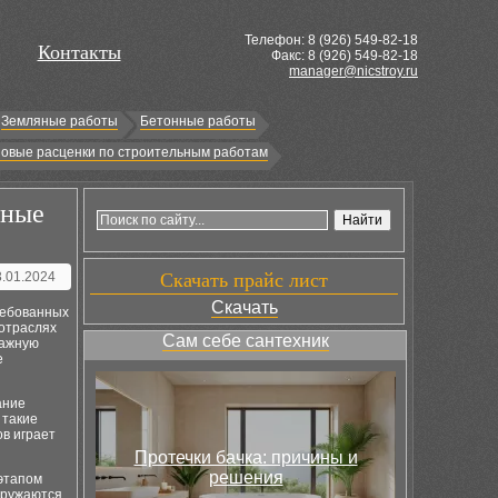
Телефон: 8 (
926
) 549-82-18
Контакты
Факс: 8 (926) 549-82-18
manager@nicstroy.ru
Земляные работы
Бетонные работы
овые расценки по строительным работам
вные
3.01.2024
Скачать прайс лист
Скачать
ребованных
 отраслях
Сам себе сантехник
важную
е
ание
 такие
ов играет
Протечки бачка: причины и
решения
 этапом
агружаются