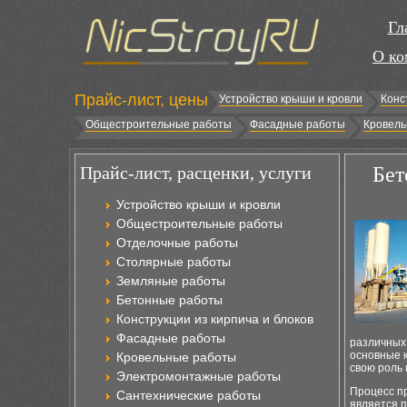
Гл
О ко
Прайс-лист, цены
Устройство крыши и кровли
Конс
Общестроительные работы
Фасадные работы
Кровель
Прайс-лист, расценки, услуги
Бет
Устройство крыши и кровли
Общестроительные работы
Отделочные работы
Столярные работы
Земляные работы
Бетонные работы
Конструкции из кирпича и блоков
Фасадные работы
различных 
основные к
Кровельные работы
свою роль 
Электромонтажные работы
Процесс п
Сантехнические работы
является п