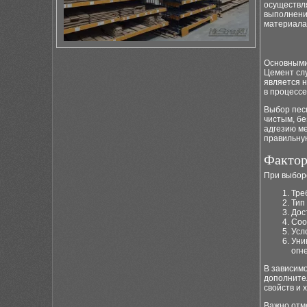
осуществл
выполнение
материала
Основными 
Цемент сл
является н
в процессе
Выбор песк
чистым, бе
адгезию м
правильну
Фактор
При выбор
Тре
Тип
Дос
Соо
Усл
Уни
огне
В зависимо
дополните
свойств и 
Важно отме