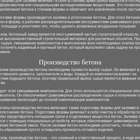
а формы для заливки включает в себя установку арматурных каркасов и посл
 форм маслом или специальными антиадгезивными веществами. Это позволя
рилипания бетона к стенкам формы и облегчает его извлечение после засты
отовки формы производится заливка и уплотнение бетона. Для этого бетоно
тон в форму, а рабочие распределительными инструментами равномерно ра
й площади и уплотняют его, чтобы удалить возможные воздушные пузырьки.
азом, бетонный завод является неотъемлемой частью строительной отрасли,
ая высококачественный строительный материал для различных объектов. Пр
а сырья, смешивание компонентов и выполнение всех необходимых этапов пр
 получить надежный и прочный бетон, который выполняет свою задачу на пр
емени.
Производство бетона
алом производства бетона необходимо провести выбор сырья. Он включает в
ственного цемента, заполнителя и воды. Каждый из компонентов влияет на
стики будущего бетона, поэтому правильный выбор сырья является важным э
тва.
дует этап смешивания компонентов. Для этого используется специальное об
меситель. Он обеспечивает равномерное распределение сырья и получение 
ешивание происходит до полной гомогенизации компонентов.
этапы производства бетона включают также подготовку формы для заливки и
уплотнение бетона. Подготовка формы включает в себя очистку и обработку 
бы предотвратить попадание грязи и отделяемых веществ в бетон. Заливка 
тся с помощью специальных устройств, которые обеспечивают равномерное
ение бетонной смеси. После заливки бетон необходимо уплотнить, чтобы ис
ь образования пустот и повысить прочность готового изделия.
зом, производство бетона – это сложный и ответственный процесс, в ходе ко