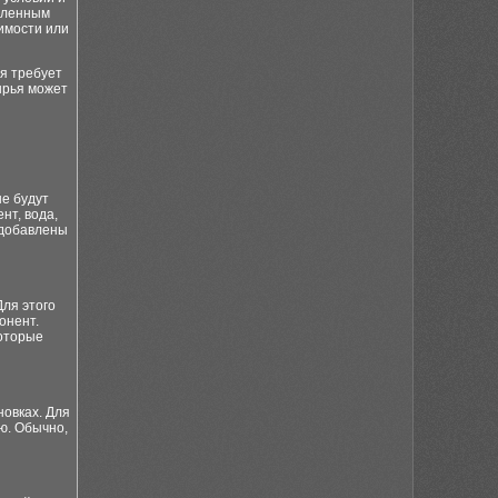
деленным
оимости или
я требует
ырья может
е будут
нт, вода,
 добавлены
ля этого
онент.
которые
овках. Для
ю. Обычно,