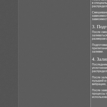
в специал
распределе
Смешивани
зависимост
зависимост
3. Под
После сме
заливатьс
размерам 
Подготовка
прилипание
заливки.
4. Зал
Последним
уплотнени
распредел
После зал
пузырей в 
вибрацию, 
После зав
процессы т
использов