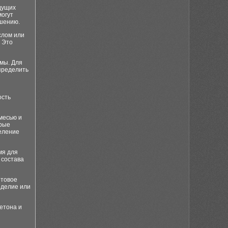
дущих
могут
ушению.
слом или
 Это
рмы. Для
пределить
ость
месью и
орые
еление
мя для
 состава
отовое
зделие или
етона и