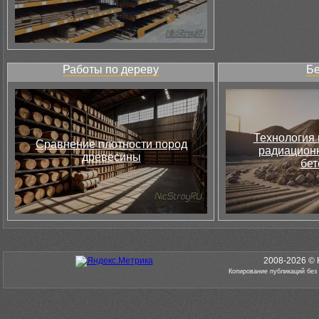
Работы по дереву
Бе
Технология 
Сравнение плотности пород
радиацион
древесины
бет
2008-2026 © 
Копирование публикаций без