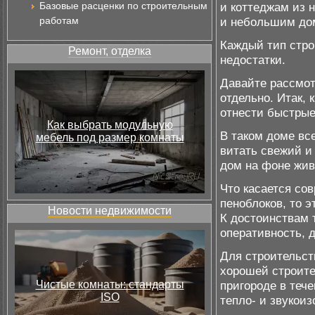
Базовые расценки по строительным
и коттеджам из н
работам
и небольшим дом
Каждый тип стро
Ремонт, отделка
недостатки.
Давайте рассмот
отдельно. Итак,
отнести быстрые
Как выбрать модульную
В таком доме все
мебель под размер комнаты
витать свежий и
дом на фоне жив
Что касается сов
пеноблоков, то 
Новости недвижимости
К достоинствам 
оперативность, д
Для строительст
хорошей строите
Чистые комнаты: стандарты
пригороде в теч
ISO
тепло- и звукои