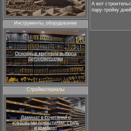
А вот строитель
пару-тройку дней
Инструменты, оборудование
Основные критерии выбора
бетономешалки
Стройматериалы
Ламинат в сочетании с
ковровыми покрытиями: стиль
и комфорт