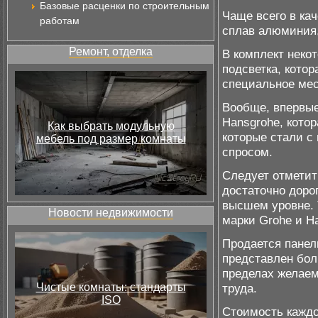
Базовые расценки по строительным
Чаще всего в ка
работам
сплав алюминия, 
Ремонт, отделка
В комплект неко
подсветка, котор
специальное мес
Вообще, впервые
Hansgrohe, кото
Как выбрать модульную
которые стали с
мебель под размер комнаты
спросом.
Следует отметит
достаточно дорог
высшем уровне. 
Новости недвижимости
марки Grohe и Ha
Продается панел
представлен бол
пределах желае
Чистые комнаты: стандарты
труда.
ISO
Стоимость каждо