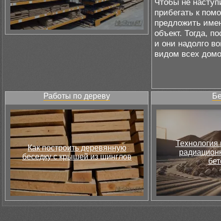
Чтобы не наступ
прибегать к пом
предложить имен
объект. Тогда, п
и они надолго в
видом всех домо
Работы по дереву
Бе
Технология 
Как построить деревянную
радиацион
беседку с крышей из шинглов
бет