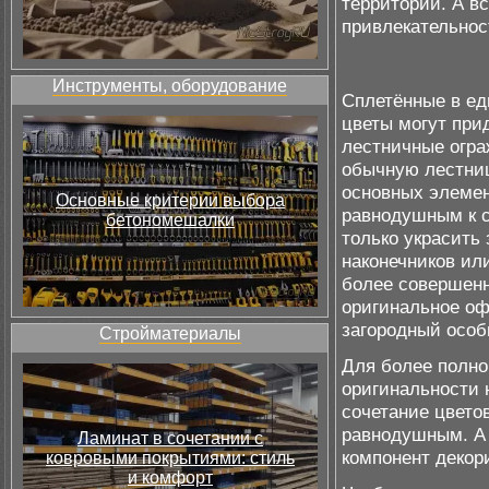
территории. А вс
привлекательнос
Инструменты, оборудование
Сплетённые в ед
цветы могут при
лестничные огр
обычную лестниц
основных элемен
Основные критерии выбора
равнодушным к с
бетономешалки
только украсить
наконечников ил
более совершенн
оригинальное оф
загородный особ
Стройматериалы
Для более полно
оригинальности 
сочетание цветов
равнодушным. А 
Ламинат в сочетании с
компонент декор
ковровыми покрытиями: стиль
и комфорт