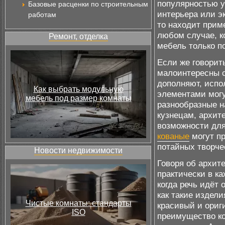
популярностью у
Базовые расценки по строительным
интерьера или э
работам
то находит прим
любом случае, к
Ремонт, отделка
мебель только по
Если же говорить
малоинтересны с
дополняют, испо
Как выбрать модульную
элементами могу
мебель под размер комнаты
разнообразные н
кузнецам, архит
возможности для
кованые
могут пр
потайных творче
Новости недвижимости
Говоря об архит
практически в к
когда речь идёт 
как такие издел
Чистые комнаты: стандарты
красивый и ориг
ISO
преимущество к