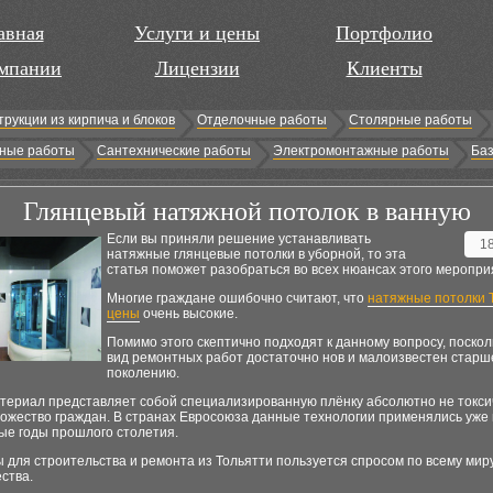
авная
Услуги и цены
Портфолио
мпании
Лицензии
Клиенты
трукции из кирпича и блоков
Отделочные работы
Столярные работы
ные работы
Сантехнические работы
Электромонтажные работы
Баз
Глянцевый натяжной потолок в ванную
Если вы приняли решение устанавливать
1
натяжные глянцевые потолки в уборной, то эта
статья поможет разобраться во всех нюансах этого меропри
Многие граждане ошибочно считают, что
натяжные потолки 
цены
очень высокие.
Помимо этого скептично подходят к данному вопросу, поскол
вид ремонтных работ достаточно нов и малоизвестен старш
поколению.
териал представляет собой специализированную плёнку абсолютно не токсич
ожество граждан. В странах Евросоюза данные технологии применялись уже 
ые годы прошлого столетия.
для строительства и ремонта из Тольятти пользуется спросом по всему миру
ества.