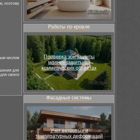
ю, поэтому
Работы по кровле
Проверка зон защиты
ным числом
молниезащиты на
коммерческих объектах
ешения для
для своего
Фасадные системы
Учет ветровых и
температурных деформаций