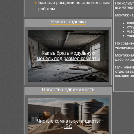
Базовые расценки по строительным
Поскольку
все матери
работам
Монтаж на
Ремонт, отделка
вла
отс
уст
уни
По сравне
увеличива
Как выбрать модульную
Монтажная
мебель под размер комнаты
рабочих за
Ну и коне
отделки ва
восприятия
Новости недвижимости
Чистые комнаты: стандарты
ISO