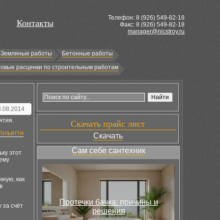
Телефон: 8 (
926
) 549-82-18
Контакты
Факс: 8 (926) 549-82-18
manager@nicstroy.ru
Земляные работы
Бетонные работы
овые расценки по строительным работам
8.08.2014
ятия.
Скачать прайс лист
Тольятти
Скачать
Сам себе сантехник
ьку этот
ему
ную, как
в
Протечки бачка: причины и
 за счёт
решения