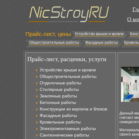
Гл
О ко
Прайс-лист, цены
Устройство крыши и кровли
Конс
Общестроительные работы
Фасадные работы
Кровель
Прайс-лист, расценки, услуги
Устройство крыши и кровли
Общестроительные работы
Отделочные работы
Столярные работы
Земляные работы
Бетонные работы
Конструкции из кирпича и блоков
Данный ма
Фасадные работы
считает мн
Кровельные работы
семидесят
Электромонтажные работы
Материалы 
своего кач
Сантехнические работы