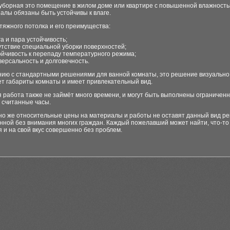
 уборная это помещение в жилом доме или квартире с повышенной влажность
алы обязаны быть устойчивы к влаге.
тяжного потолка и его преимущества:
га и пара устойчивость;
утствие специальной уборки поверхностей;
ойчивость к перепаду температурного режима;
версальность и долговечность.
нию с стандартными решениями для ванной комнаты, это решение визуально
ет габариты комнаты и имеет привлекательный вид.
 работа также не займёт много времени, и могут быть выполнены ограничен
 считанные часы.
чно же относительные цены на материалы и работы не оставят данный вид р
нной без внимания многих граждан. Каждый пожелавший может найти, что-то 
 и на свой вкус совершенно без проблем.