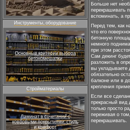
Больше нет необ
перекрашивать п
вспоминать, а п
Инструменты, оборудование
Перед тем, как н
что его поверхно
бетонную площад
немного поднима
при этом рассто
Основные критерии выбора
Сам декинг буде
бетономешалки
разложить в опр
вы укладываете 
обязательно ост
балконе или в до
крепления прим
Стройматериалы
Если все сделан
прекрасный вид д
только просто р
переживая о том
Ламинат в сочетании с
перекрашивать.
ковровыми покрытиями: стиль
и комфорт