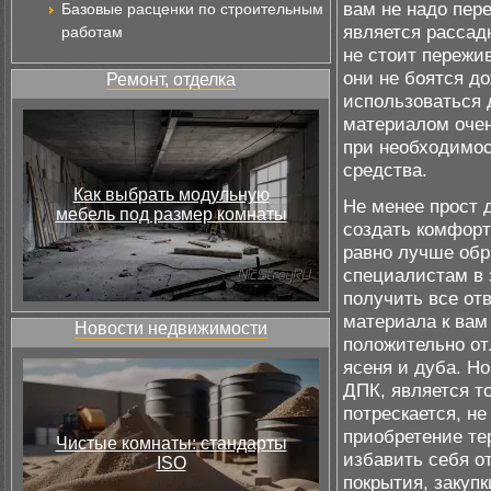
вам не надо пере
Базовые расценки по строительным
является рассадн
работам
не стоит пережи
они не боятся д
Ремонт, отделка
использоваться 
материалом очен
при необходимо
средства.
Как выбрать модульную
Не менее прост 
мебель под размер комнаты
создать комфорт
равно лучше об
специалистам в 
получить все от
материала к вам 
Новости недвижимости
положительно от
ясеня и дуба. Но
ДПК, является то
потрескается, не
приобретение те
Чистые комнаты: стандарты
избавить себя о
ISO
покрытия, закупк