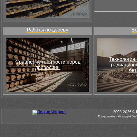
Работы по дереву
Бе
Технология 
Сравнение плотности пород
радиацион
древесины
бет
2008-2026 © 
Копирование публикаций без