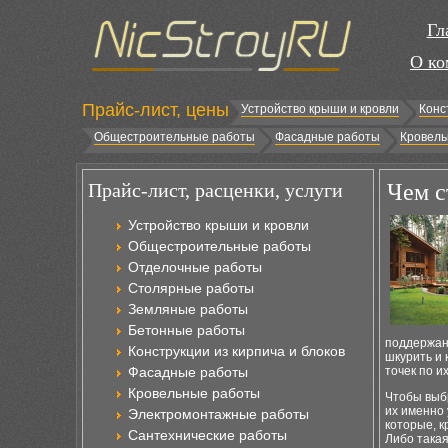
Гл
О ко
Прайс-лист, цены
Устройство крыши и кровли
Конс
Общестроительные работы
Фасадные работы
Кровель
Прайс-лист, расценки, услуги
Чем с
Устройство крыши и кровли
Общестроительные работы
Отделочные работы
Столярные работы
Земляные работы
Бетонные работы
поддержан
Конструкции из кирпича и блоков
шкурить и 
Фасадные работы
точек по и
Кровельные работы
Чтобы выбр
их именно 
Электромонтажные работы
которые, к
Сантехнические работы
Либо такая