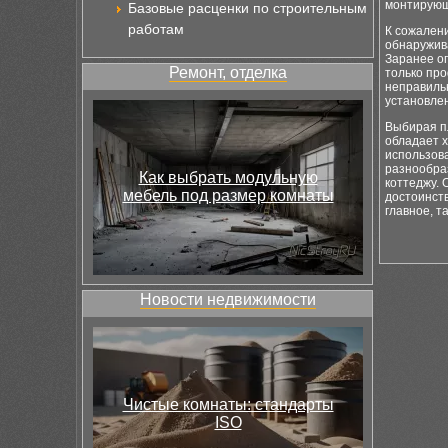
монтирующ
Базовые расценки по строительным
работам
К сожален
обнаружив
Заранее о
Ремонт, отделка
только про
неправильн
установлен
Выбирая п
обладает 
использов
разнообра
Как выбрать модульную
коттеджу. 
мебель под размер комнаты
достоинств
главное, т
Новости недвижимости
Чистые комнаты: стандарты
ISO