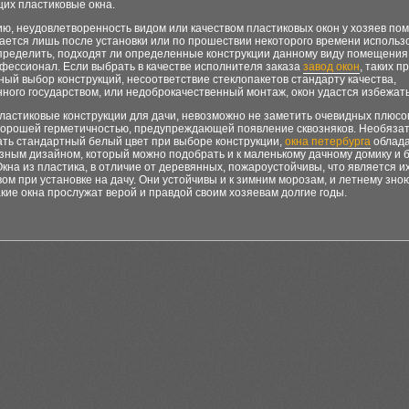
их пластиковые окна.
ию, неудовлетворенность видом или качеством пластиковых окон у хозяев п
ается лишь после установки или по прошествии некоторого времени использ
пределить, подходят ли определенные конструкции данному виду помещения
фессионал. Если выбрать в качестве исполнителя заказа
завод окон
, таких п
ый выбор конструкций, несоответствие стеклопакетов стандарту качества,
ного государством, или недоброкачественный монтаж, окон удастся избежать
ластиковые конструкции для дачи, невозможно не заметить очевидных плюсо
хорошей герметичностью, предупреждающей появление сквозняков. Необяза
ать стандартный белый цвет при выборе конструкции,
окна петербурга
облад
зным дизайном, который можно подобрать и к маленькому дачному домику и
Окна из пластика, в отличие от деревянных, пожароустойчивы, что является 
ом при установке на дачу. Они устойчивы и к зимним морозам, и летнему зно
акие окна прослужат верой и правдой своим хозяевам долгие годы.