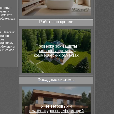
омещения
ования.
, сможет
роблем, как
Работы по кровле
.
в. Пластик
тельно
ают
 большому
Проверка зон защиты
их большим
ю. И самое
молниезащиты на
коммерческих объектах
Фасадные системы
Учет ветровых и
температурных деформаций