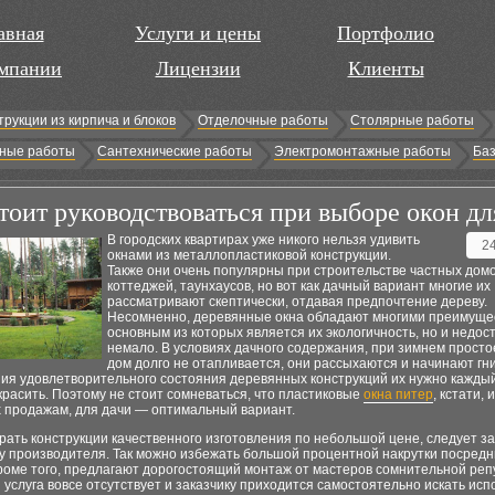
авная
Услуги и цены
Портфолио
мпании
Лицензии
Клиенты
трукции из кирпича и блоков
Отделочные работы
Столярные работы
ные работы
Сантехнические работы
Электромонтажные работы
Баз
тоит руководствоваться при выборе окон дл
В городских квартирах уже никого нельзя удивить
2
окнами из металлопластиковой конструкции.
Также они очень популярны при строительстве частных домо
коттеджей, таунхаусов, но вот как дачный вариант многие их
рассматривают скептически, отдавая предпочтение дереву.
Несомненно, деревянные окна обладают многими преимуще
основным из которых является их экологичность, но и недост
немало. В условиях дачного содержания, при зимнем простое
дом долго не отапливается, они рассыхаются и начинают гни
ия удовлетворительного состояния деревянных конструкций их нужно каждый
красить. Поэтому не стоит сомневаться, что пластиковые
окна питер
, кстати,
х продажам, для дачи — оптимальный вариант.
ать конструкции качественного изготовления по небольшой цене, следует з
у производителя. Так можно избежать большой процентной накрутки посредн
роме того, предлагают дорогостоящий монтаж от мастеров сомнительной реп
 услуга вовсе отсутствует и заказчику приходится самостоятельно искать ис