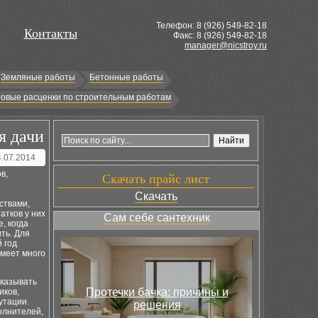
Телефон: 8 (
926
) 549-82-18
Контакты
Факс: 8 (926) 549-82-18
manager@nicstroy.ru
Земляные работы
Бетонные работы
овые расценки по строительным работам
я дачи
4.07.2014
в,
Скачать прайс лист
Скачать
ствами,
атков у них
Сам себе сантехник
, когда
ть. Для
 год
 имеет много
аказывать
Протечки бачка: причины и
иков,
утации.
решения
полнителей,