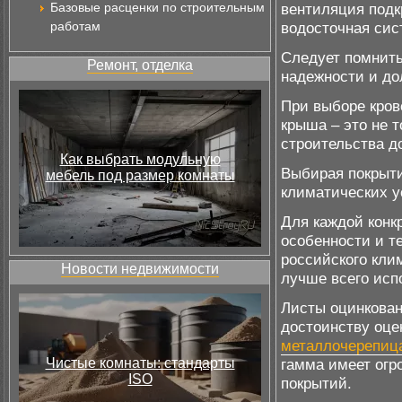
Базовые расценки по строительным
вентиляция подк
работам
водосточная сис
Следует помнить
Ремонт, отделка
надежности и до
При выборе кров
крыша – это не 
строительства до
Как выбрать модульную
Выбирая покрыти
мебель под размер комнаты
климатических у
Для каждой конк
особенности и те
российского кли
Новости недвижимости
лучше всего исп
Листы оцинкован
достоинству оце
металлочерепица
Чистые комнаты: стандарты
гамма имеет ог
ISO
покрытий.