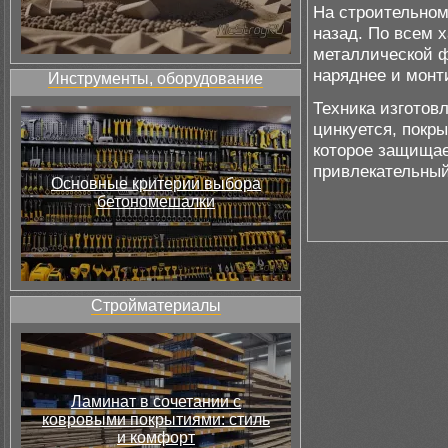
На строительном
назад. По всем х
металлической ф
наряднее и монт
Инструменты, оборудование
Техника изготов
цинкуется, покр
которое защищае
привлекательный
Основные критерии выбора
бетономешалки
Стройматериалы
Ламинат в сочетании с
ковровыми покрытиями: стиль
и комфорт