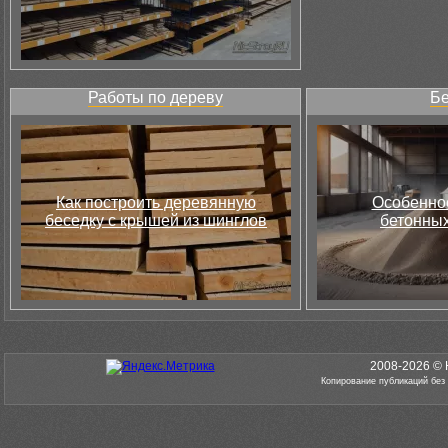
Работы по дереву
Бе
Как построить деревянную
Особеннос
беседку с крышей из шинглов
бетонных
2008-2026 © 
Копирование публикаций без