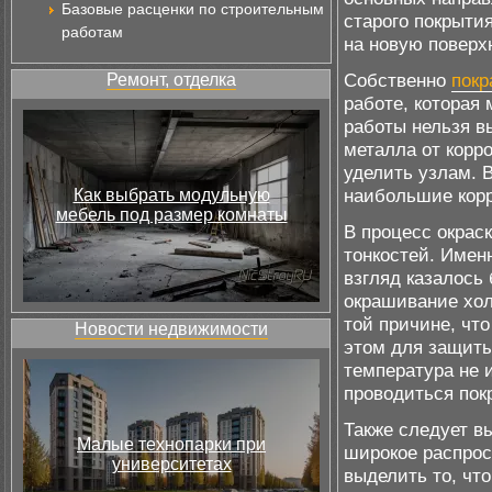
Базовые расценки по строительным
старого покрыти
работам
на новую поверх
Собственно
покр
Ремонт, отделка
работе, которая
работы нельзя в
металла от корр
уделить узлам. 
наибольшие корр
Как выбрать модульную
мебель под размер комнаты
В процесс окрас
тонкостей. Имен
взгляд казалось 
окрашивание хол
той причине, что
Новости недвижимости
этом для защит
температура не и
проводиться пок
Также следует в
Малые технопарки при
широкое распрос
университетах
выделить то, чт