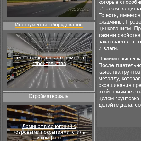
которые способн
образом защищаю
То есть, имеетс
ржавчины. Проце
Инструменты, оборудование
цинкованием. При
такими свойства
заключается в т
и влаги.
Генераторы для автономного
Помимо вышесказ
строительства
После тщательно
качества грунтов
металлу, котора
окрашивания пре
этой причине от
Стройматериалы
целом грунтовка
делайте дела, с
Ламинат в сочетании с
ковровыми покрытиями: стиль
и комфорт