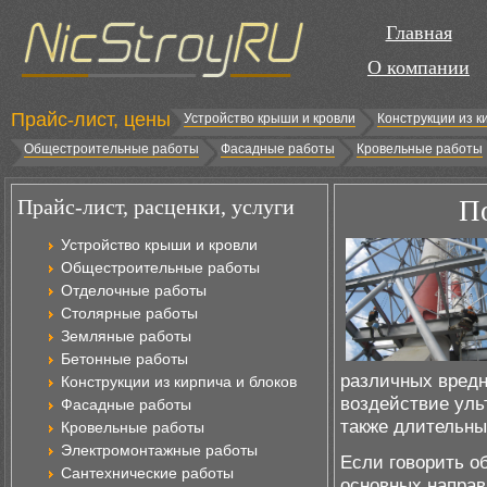
Главная
О компании
Прайс-лист, цены
Устройство крыши и кровли
Конструкции из к
Общестроительные работы
Фасадные работы
Кровельные работы
Прайс-лист, расценки, услуги
П
Устройство крыши и кровли
Общестроительные работы
Отделочные работы
Столярные работы
Земляные работы
Бетонные работы
различных вредн
Конструкции из кирпича и блоков
воздействие уль
Фасадные работы
также длительны
Кровельные работы
Электромонтажные работы
Если говорить о
Сантехнические работы
основных направ