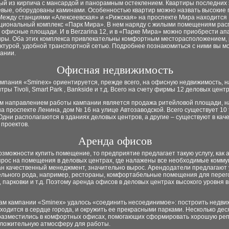
ый из кирпича с мансардой и панорамным остеклением. Квартиры последних
евые, оборудованы каминами. Особенностью квартир можно назвать высокие п
. Между станциями «Алексеевская» и «Рижская» на проспекте Мира находится
циональный комплекс «Парк Мира». В нем наряду с жилыми помещениям ра
 офисные площади. И в Berzarina 12, и в «Парке Мира» можно приобрести а
тиры. Оба этих комплекса привлекательны комфортным месторасположением,
ктурой, удобной транспортной сетью. Подробнее познакомиться с ними вы м
ании.
Офисная недвижимость
ампания «Sminex» ориентируется, прежде всего, на офисную недвижимость, 
тры Tivoli, Smart Park , Bankside и т.д. Всего на счету фирмы 12 деловых центр
 направлением работы кампании является продажа ритейловой площади, н
а проспекте Ленина, дом № 16 на улице Автозаводской. Всего существует 10 
Одни располагаются в зданиях деловых центров, а другие – существуют в кач
 проектов.
Аренда офисов
озможности купить помещение, то предприятие предлагает такую услугу, как 
прос на помещения в деловых центрах, где налажены все необходимые комму
ан качественный менеджмент, значительно вырос. Арендодатели предлагают 
ельного рода, например, рестораны, комфортабельные помещения для перег
 парковки и т.д. Поэтому аренда офисов в деловых центрах высокого уровня 
ам кампании «Sminex» удалось «соединить несоединимое»: построить недви
ходится в сердце города, и окружить ее прекрасными парками. Несколько дес
разместились в комфортных офисах, помогающих сформировать хорошую ре
оложительную атмосферу для работы.