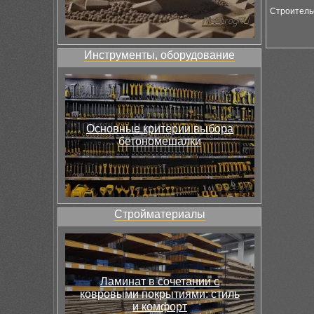
Строитель
Инструменты, оборудование
Основные критерии выбора
бетономешалки
Стройматериалы
Ламинат в сочетании с
ковровыми покрытиями: стиль
и комфорт