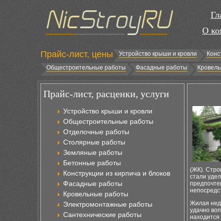
Гл
О ко
Прайс-лист, цены
Устройство крыши и кровли
Конс
Общестроительные работы
Фасадные работы
Кровель
Прайс-лист, расценки, услуги
Устройство крыши и кровли
Общестроительные работы
Отделочные работы
Столярные работы
Земляные работы
Бетонные работы
(ЖК). Стр
Конструкции из кирпича и блоков
стали уде
Фасадные работы
предпочтен
непосредст
Кровельные работы
Жилая нед
Электромонтажные работы
удачно воп
Сантехнические работы
находится 