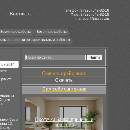
Телефон: 8 (
926
) 549-82-18
Контакты
Факс: 8 (926) 549-82-18
manager@nicstroy.ru
Земляные работы
Бетонные работы
овые расценки по строительным работам
7.07.2014
боте
Скачать прайс лист
е
 работ.
Скачать
Сам себе сантехник
омплексы
ойщики
ают
Протечки бачка: причины и
inex» была
rina 12,
решения
й дом,