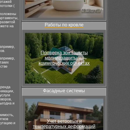
 этажей
отолки (
сположены
партаменты,
 развитой
Работы по кровле
ожете на
например,
ов.
Проверка зон защиты
молниезащиты на
апример,
таких
коммерческих объектах
естве
аренда
Фасадные системы
никации,
услуги
оворов,
выгодна и
жимость,
ятков
Учет ветровых и
путацию и
температурных деформаций