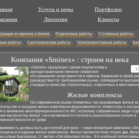
авная
Услуги и цены
Портфолио
мпании
Лицензии
Клиенты
трукции из кирпича и блоков
Отделочные работы
Столярные работы
ные работы
Сантехнические работы
Электромонтажные работы
Баз
Компания «Sminex» : строим на века
«Sminex» предлагает своим покупателям и
1
арендаторам качественное сервисное
обслуживание апартаментов и офисов. Кампания в своей ра
руководствуется требованиями рынка, соблюдаются высоки
стандарты качества строительных, отделочных и монтажных
Жилые комплексы
На современном рынке появились так называемые жилые к
оительство и продажа жилых комплексов видоизменяется. Инвесторы и застр
лять внимание многофункциональности ЖК, поскольку современные люди отд
ие как качеству жилья, так и возможности получать разнообразные услуги в
венной близости от дома.
вижимость должна быть доступной для всех – такая концепция кампании «Sm
лощена в создании жилых комплексов. Жилых проектов пока только два. Berza
на улице Берзарина, ст. метро «Октябрьское поле». Это клубный пятиэтажны