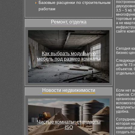
построенн
Базовые расценки по строительным
двухуровн
работам
3,5 – 5 м)
многофунк
торговые и
Ремонт, отделка
а не квар
инфрастру
сайте комп
Сегодня к
бизнес-цен
Как выбрать модульную
мебель под размер комнаты
Следующим
дом № 73 н
объектов. 
отдельных
Новости недвижимости
Если нет в
офисов. С
организов
вспомогат
медпункты,
удобна.
Сотрудник
Чистые комнаты: стандарты
которая на
ISO
кампаний 
создать п