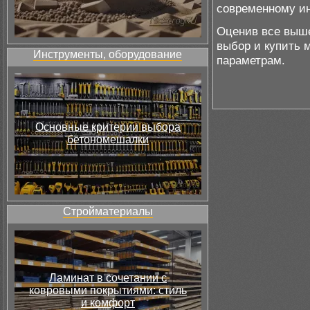
современному ин
Оценив все выше
выбор и купить 
Инструменты, оборудование
параметрам.
Основные критерии выбора
бетономешалки
Стройматериалы
Ламинат в сочетании с
ковровыми покрытиями: стиль
и комфорт