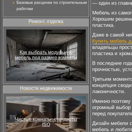
Базовые расценки по строительным
— один из главн
работам
Мебель из самог
Хорошим решение
Ремонт, отделка
пластика.
Даже в самой не
Купить мебель д
владельцы прост
Как выбрать модульную
пластика и хрома
мебель под размер комнаты
В последние год
прочностью, уст
Третьим моменто
концепция сводит
Новости недвижимости
лаконичности.
Именно поэтому
огромный выбор 
перед покупател
Чистые комнаты: стандарты
Дизайн мебели с
ISO
мебель и любител