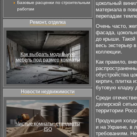
Базовые расценки по строительным
цокольный винил
работам
материала в пов
перепадам темпе
Ремонт, отделка
Очень часто, же
фасада, цокольн
до крыши. Такой
весь экстерьер 
коллекции.
Как выбрать модульную
мебель под размер комнаты
Как правило, вн
распространенны
обустройства цо
кирпич, плитка 
бутовую кладку д
Новости недвижимости
Среди отечестве
дилерской сетью
территории Росс
Продукция холди
Чистые комнаты: стандарты
и на Украине, в
ISO
требованиям. Н