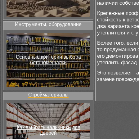
наличии собстве
Крепежные профи
стойкость к вет
Инструменты, оборудование
два варианта к
утеплителя и с 
Более того, есл
то продуманная 
его демонтирова
Основные критерии выбора
утеплить фасад 
бетономешалки
Это позволяет т
замене поврежде
Стройматериалы
Как выбрать наличники для
дверей