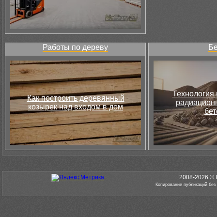
Работы по дереву
Бе
Технология 
Как построить деревянный
радиацион
козырек над входом в дом
бет
2008-2026 © 
Копирование публикаций без