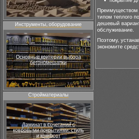
покрытие дл
Преимуществом т
типом теплого п
дешевый вариант 
Инструменты, оборудование
обслуживание.
Поэтому, устана
экономите средс
Основные критерии выбора
бетономешалки
Стройматериалы
Ламинат в сочетании с
ковровыми покрытиями: стиль
и комфорт