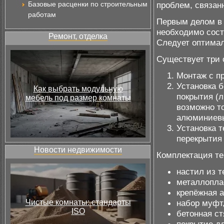
Базовые расценки по строительным
проблем, связан
работам
Первым делом в
необходимо сост
Ремонт, отделка
Следует оптимал
Существует три 
Монтаж с п
Установка б
Как выбрать модульную
покрытия (л
мебель под размер комнаты
возможно т
алюминиевы
Установка т
перекрытия 
Новости недвижимости
Комплектация те
настил из 
металлопла
крепёжная 
Чистые комнаты: стандарты
набор муфт,
ISO
бетонная ст