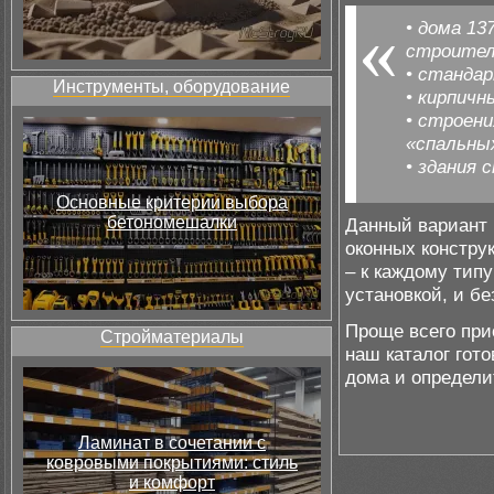
• дома 13
строител
• станда
Инструменты, оборудование
• кирпичн
• строени
«спальных
• здания 
Основные критерии выбора
бетономешалки
Данный вариант 
оконных констру
– к каждому типу
установкой, и бе
Проще всего при
Стройматериалы
наш каталог гот
дома и определи
Ламинат в сочетании с
ковровыми покрытиями: стиль
и комфорт