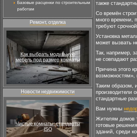
Базовые расценки по строительным
также стандартн
работам
Со времён строи
много времени, 
Ремонт, отделка
требуют срочной
Установка метал
может вызвать н
Так, например, з
Как выбрать модульную
не совпадают ра
мебель под размер комнаты
Причина этого кр
возможностям», 
Таким образом, 
Новости недвижимости
производители о
стандартные раз
Вам нужны
недо
Жителям домов 
Чистые комнаты: стандарты
готовые решения
ISO
зданий, среди к