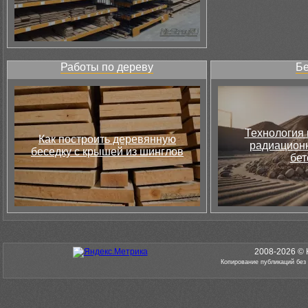
Работы по дереву
Бе
Технология 
Как построить деревянную
радиацион
беседку с крышей из шинглов
бет
2008-2026 © 
Копирование публикаций без