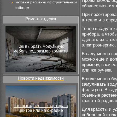
Проект можно об
Базовые расценки по строительным
обзавестись им 
работам
При проектирова
Ремонт, отделка
в тепле и в опре
Тепло в саду в 
прибора, а чтоб
сделать из стекл
электроэнергию,
Как выбрать модульную
мебель под размер комнаты
В саду можно по
можно еще и до
примеру, в каче
или же ручеек.
Новости недвижимости
В воде можно бу
замуливать воду
фильтров. В сад
обычные растени
красотой радоват
Что выгоднее — квартира в
Для красоты и у
центре или на окраине
небольшой стекл