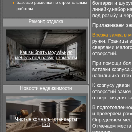
Базовые расценки по строительным
болгарки и шуру
работам
линейку,набор н
под резьбу и че
Ремонт, отделка
Прилаживаем зам
Врезка замка в 
ручки. Границы 
сверлами малого
Как выбрать модульную
отверстий.
мебель под размер комнаты
При помощи болг
вставки корпуса
напильника чтоб 
К корпусу двери
Новости недвижимости
отверстий замоч
отверстия для з
В подготовленно
и проверяем раб
Чистые комнаты: стандарты
Определяем мест
ISO
Отмечаем места 