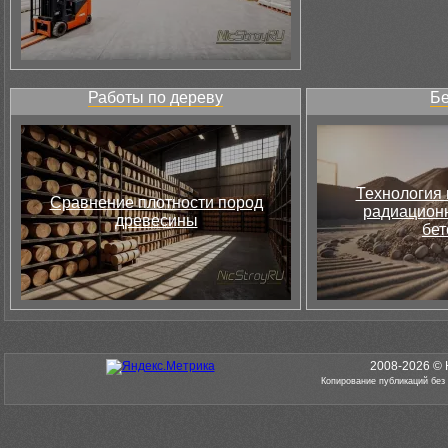
Работы по дереву
Бе
Технология 
Сравнение плотности пород
радиацион
древесины
бет
2008-2026 © 
Копирование публикаций без