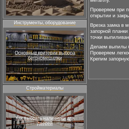
металлу.
Проверяем при 
открытии и закр
Инструменты, оборудование
Врезка замка в 
запорной планки
точки выпиливан
Делаем выпилы б
Проверяем легко
Основные критерии выбора
бетономешалки
Крепим запорную
Стройматериалы
Как выбрать наличники для
дверей