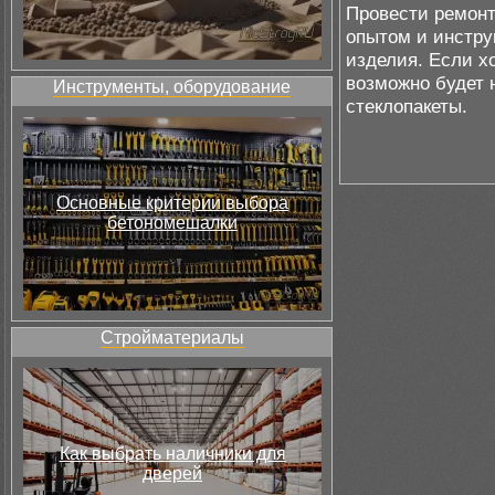
Провести ремонт
опытом и инстру
изделия. Если хо
возможно будет 
Инструменты, оборудование
стеклопакеты.
Основные критерии выбора
бетономешалки
Стройматериалы
Как выбрать наличники для
дверей