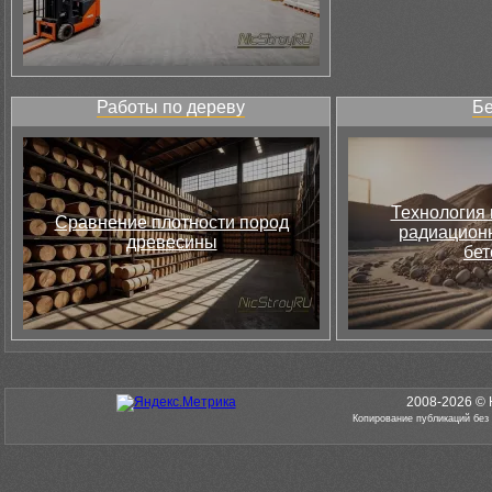
Работы по дереву
Бе
Технология 
Сравнение плотности пород
радиацион
древесины
бет
2008-2026 © 
Копирование публикаций без