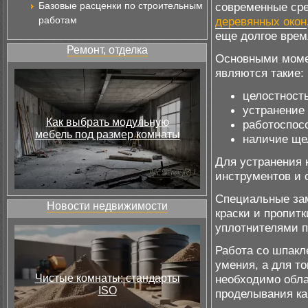
Базовые расценки по строительным
современные сре
работам
деревянных окон
еще долгое врем
Ремонт, отделка
Основными момен
являются такие:
целостность
устранение 
Как выбрать модульную
работоспосо
мебель под размер комнаты
наличие ще
Для устранения 
инструментов и 
Специальные зам
Новости недвижимости
краски и пропит
уплотнителями п
Работа со шпакл
умения, а для т
Чистые комнаты: стандарты
необходимо обла
ISO
проделывания ка