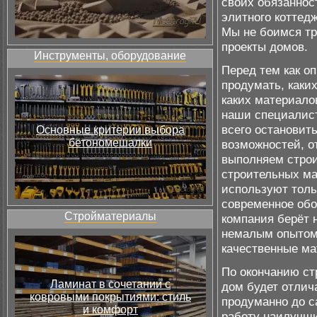
своих обязаннос
элитного коттедж
Мы не боимся тр
проекты домов.
Инструменты, оборудование
Перед тем как о
продумать, каких
каких материалов
наши специалист
всего остановит
Основные критерии выбора
бетономешалки
возможностей, от
выполняем строи
строительных ма
используют толь
современное обо
Стройматериалы
компания берёт 
немалым опытом 
качественные ма
По окончанию ст
Ламинат в сочетании с
дом будет отлич
ковровыми покрытиями: стиль
продуманно до с
и комфорт
работу наилучши