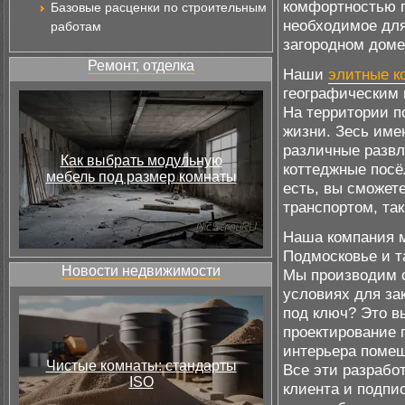
комфортностью п
Базовые расценки по строительным
необходимое для
работам
загородном доме
Ремонт, отделка
Наши
элитные к
географическим 
На территории п
жизни. Зесь име
различные развл
Как выбрать модульную
коттеджные посё
мебель под размер комнаты
есть, вы сможете
транспортом, та
Наша компания м
Подмосковье и т
Новости недвижимости
Мы производим с
условиях для зак
под ключ? Это в
проектирование 
интерьера помещ
Чистые комнаты: стандарты
Все эти разрабо
ISO
клиента и подпи