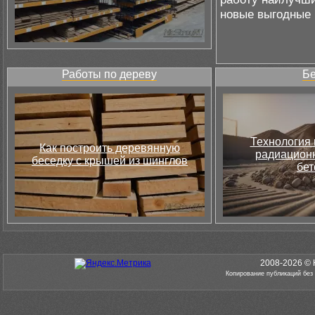
новые выгодные 
Работы по дереву
Бе
Технология 
Как построить деревянную
радиацион
беседку с крышей из шинглов
бет
2008-2026 © 
Копирование публикаций без