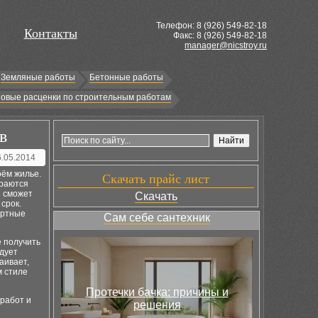
Телефон: 8 (
926
) 549-82-18
Контакты
Факс: 8 (926) 549-82-18
manager@nicstroy.ru
Земляные работы
Бетонные работы
овые расценки по строительным работам
в
6.05.2014
оём жилье.
Скачать прайс лист
араются
я сможет
Скачать
срок.
ортные
Сам себе сантехник
е получить
едует
аивает,
м стиле
Протечки бачка: причины и
работ и
решения