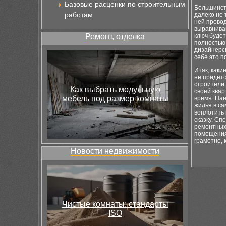
Базовые расценки по строительным
Большинств
работам
далеко не 
ней провод
выравниван
Ремонт, отделка
ключ буде
полностью 
дизайнерск
себе это п
Итак, как
не придётс
строители 
Как выбрать модульную
своей ква
мебель под размер комнаты
время. На
жилья в са
воплотить 
сказку. Сп
ремонтных
помещения 
грамотно, 
Новости недвижимости
Чистые комнаты: стандарты
ISO