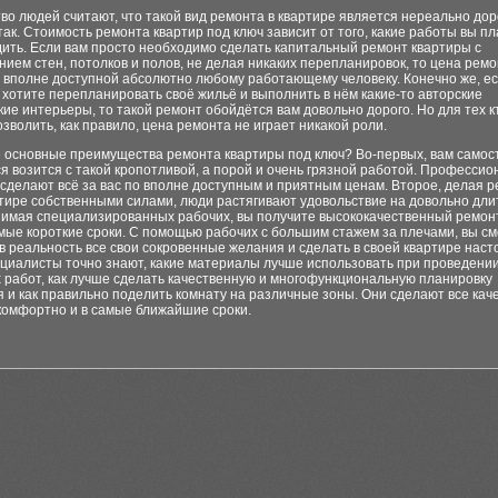
о людей считают, что такой вид ремонта в квартире является нереально дор
так. Стоимость ремонта квартир под ключ зависит от того, какие работы вы п
ить. Если вам просто необходимо сделать капитальный ремонт квартиры с
ием стен, потолков и полов, не делая никаких перепланировок, то цена ремо
т вполне доступной абсолютно любому работающему человеку. Конечно же, е
хотите перепланировать своё жильё и выполнить в нём какие-то авторские
ие интерьеры, то такой ремонт обойдётся вам довольно дорого. Но для тех к
озволить, как правило, цена ремонта не играет никакой роли.
ие основные преимущества ремонта квартиры под ключ? Во-первых, вам само
я возится с такой кропотливой, а порой и очень грязной работой. Професси
сделают всё за вас по вполне доступным и приятным ценам. Второе, делая р
ртире собственными силами, люди растягивают удовольствие на довольно дл
нимая специализированных рабочих, вы получите высококачественный ремонт
мые короткие сроки. С помощью рабочих с большим стажем за плечами, вы с
в реальность все свои сокровенные желания и сделать в своей квартире нас
ециалисты точно знают, какие материалы лучше использовать при проведени
 работ, как лучше сделать качественную и многофункциональную планировку
и как правильно поделить комнату на различные зоны. Они сделают все кач
комфортно и в самые ближайшие сроки.