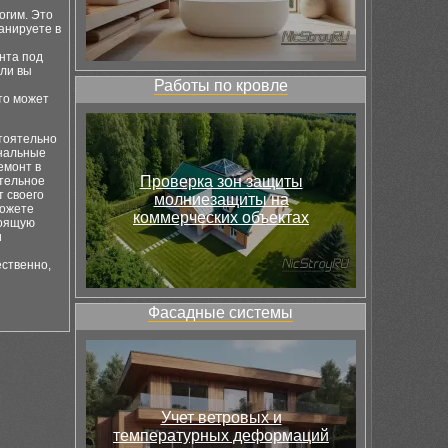
огим. Это
ланируете в
нта под
сли вы
Работы по кровле
то может
стоятельно
ональные
емонт в
Проверка зон защиты
ительное
 своего
молниезащиты на
можете
коммерческих объектах
тоящую
и
ественно,
Фасадные системы
Учет ветровых и
температурных деформаций