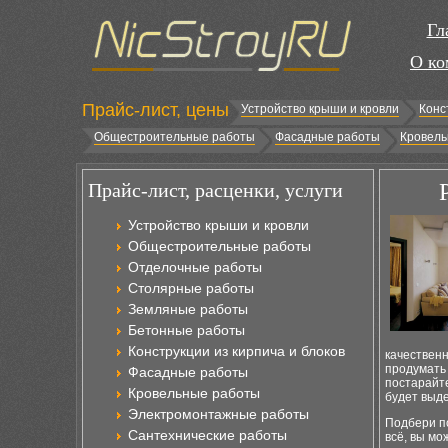
Гл
О ко
Прайс-лист, цены
Устройство крыши и кровли
Конс
Общестроительные работы
Фасадные работы
Кровель
Прайс-лист, расценки, услуги
Устройство крыши и кровли
Общестроительные работы
Отделочные работы
Столярные работы
Земляные работы
Бетонные работы
Конструкции из кирпича и блоков
качественн
продумать 
Фасадные работы
постарайте
Кровельные работы
будет выд
Электромонтажные работы
Подбери п
Сантехнические работы
всё, вы мо