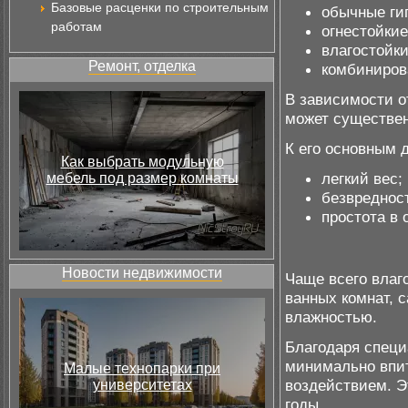
Базовые расценки по строительным
обычные гип
работам
огнестойкие
влагостойки
Ремонт, отделка
комбиниров
В зависимости от
может существен
К его основным 
Как выбрать модульную
легкий вес;
мебель под размер комнаты
безвредност
простота в 
Новости недвижимости
Чаще всего влаг
ванных комнат, 
влажностью.
Благодаря специ
минимально впи
Малые технопарки при
воздействием. Э
университетах
годы.