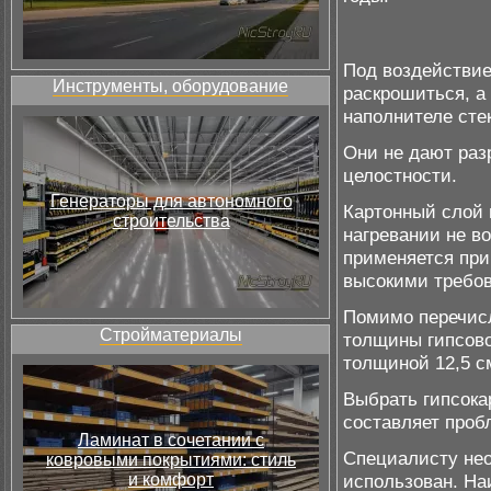
Под воздействие
Инструменты, оборудование
раскрошиться, а
наполнителе сте
Они не дают раз
целостности.
Генераторы для автономного
Картонный слой 
строительства
нагревании не во
применяется при
высокими требов
Помимо перечисл
Стройматериалы
толщины гипсово
толщиной 12,5 см
Выбрать гипсока
составляет проб
Ламинат в сочетании с
Специалисту нео
ковровыми покрытиями: стиль
и комфорт
использован. На