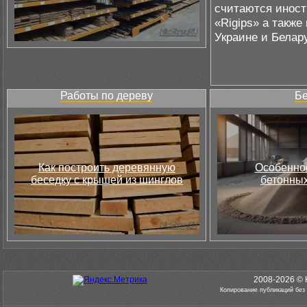
считаются иност
«Rigips» а также
Украине и Белар
Работы по дереву
Бе
Как построить деревянную
Особеннос
беседку с крышей из шинглов
бетонных
2008-2026 © 
Копирование публикаций без