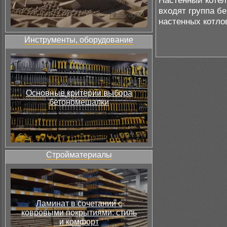
Настенный котел
входят группа б
настенных котло
Инструменты, оборудование
Основные критерии выбора
бетономешалки
Стройматериалы
Ламинат в сочетании с
ковровыми покрытиями: стиль
и комфорт