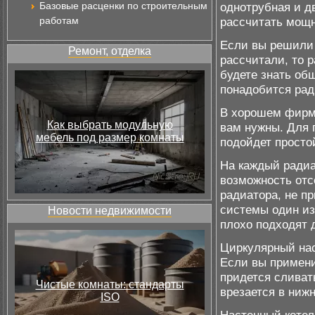
Базовые расценки по строительным
однотрубная и д
работам
рассчитать мощн
Если вы решили
Ремонт, отделка
рассчитали, то 
будете знать об
понадобится рад
В хорошем фирме
Как выбрать модульную
вам нужны. Для 
мебель под размер комнаты
подойдет простой
На каждый радиа
возможность отс
радиатора, не п
системы один из
Новости недвижимости
плохо подходят 
Циркулярный нас
Если вы примени
придется сливат
Чистые комнаты: стандарты
врезается в ниж
ISO