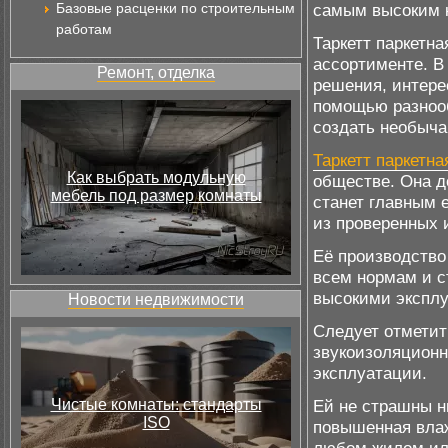
Базовые расценки по строительным
самым высоким к
работам
Таркетт паркетн
ассортименте. В
Ремонт, отделка
решения, интере
помощью разнооб
создать необыча
Таркетт паркетна
Как выбрать модульную
обществе. Она 
мебель под размер комнаты
станет главным 
из проверенных 
Её производство
всем нормам и с
высокими экспл
Новости недвижимости
Следует отметить
звукоизоляционны
эксплуатации.
Чистые комнаты: стандарты
Ей не страшны н
ISO
повышенная влаж