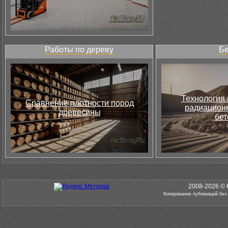
Работы по дереву
Бе
Технология 
Сравнение плотности пород
радиацион
древесины
бет
2008-2026 © 
Копирование публикаций без