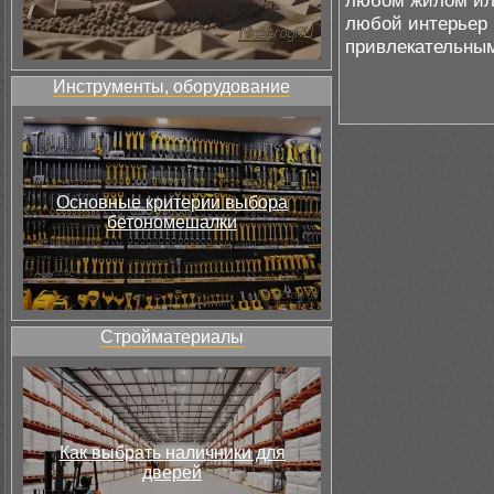
любом жилом или
любой интерьер
привлекательны
Инструменты, оборудование
Основные критерии выбора
бетономешалки
Стройматериалы
Как выбрать наличники для
дверей