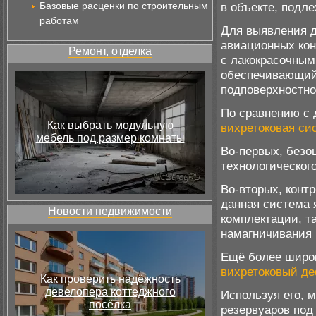
Базовые расценки по строительным
в объекте, подл
работам
Для выявления д
авиационных кон
Ремонт, отделка
с лакокрасочны
обеспечивающий 
подповерхностно
По сравнению с 
Как выбрать модульную
вихретоковая си
мебель под размер комнаты
Во-первых, безо
технологическог
Во-вторых, конт
данная система
Новости недвижимости
комплектации, т
намагничивания 
Ещё более широ
вихретоковый де
Как проверить надёжность
девелопера коттеджного
Используя его, 
посёлка
резервуаров под