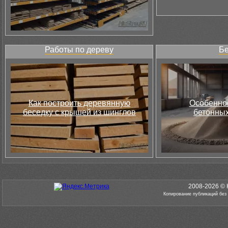
Работы по дереву
Бе
Как построить деревянную
Особеннос
беседку с крышей из шинглов
бетонных
2008-2026 © 
Копирование публикаций без