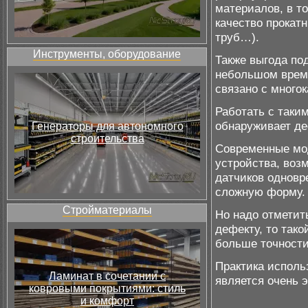
материалов, в т
качество прокатн
труб…).
Инструменты, оборудование
Также выгода по
небольшом врем
связано с много
Работать с таки
обнаруживает деф
Генераторы для автономного
строительства
Современные мо
устройства, воз
датчиков одновр
сложную форму.
Стройматериалы
Но надо отметит
дефекту, то так
больше точности
Практика исполь
Ламинат в сочетании с
является очень 
ковровыми покрытиями: стиль
и комфорт