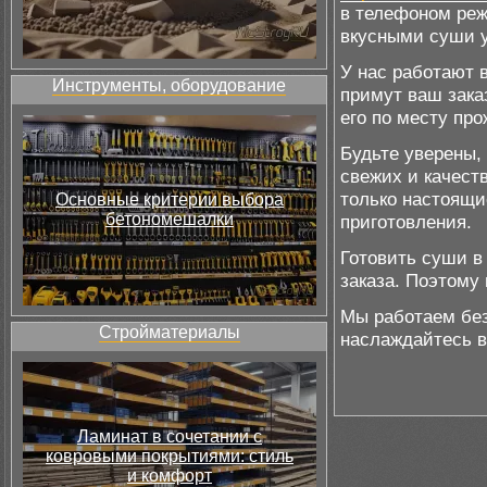
в телефоном реж
вкусными суши у
У нас работают 
Инструменты, оборудование
примут ваш зака
его по месту пр
Будьте уверены,
свежих и качест
только настоящи
Основные критерии выбора
бетономешалки
приготовления.
Готовить суши в
заказа. Поэтому
Мы работаем без
Стройматериалы
наслаждайтесь в
Ламинат в сочетании с
ковровыми покрытиями: стиль
и комфорт