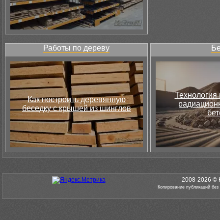
Работы по дереву
Бе
Технология 
Как построить деревянную
радиацион
беседку с крышей из шинглов
бет
2008-2026 © 
Копирование публикаций без