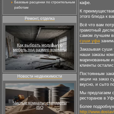
Базовые расценки по строительным
кафе.
работам
К преимуществам
этого блюда к ва
Ремонт, отделка
Всё что вам потр
грамотный диспе
самом лучшем ви
суши уфа
занима
Как выбрать модульную
Заказывая суши 
мебель под размер комнаты
наши заказы ком
маринованным и
клиенты осталис
Постоянным зака
Новости недвижимости
акции на заказ 
вкусно, и сыто п
Мы предлагаем с
ресторанов в Уф
Чистые комнаты: стандарты
Более подробну
ISO
http://www.dostav