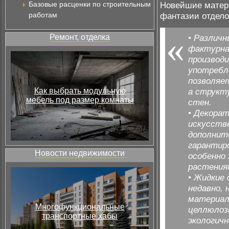
Базовые расценки по строительным
Новейшие матери
работам
фантазии отдело
Ремонт, отделка
• Различ
фактурна
производи
употребл
позволяе
Как выбрать модульную
а структ
мебель под размер комнаты
стен.
• Декора
искусств
дополните
гарантир
Новости недвижимости
особенно
растения
• Жидкие
недавно,
материал
Многофункциональные
целлюлоз
транспортные хабы
экологич