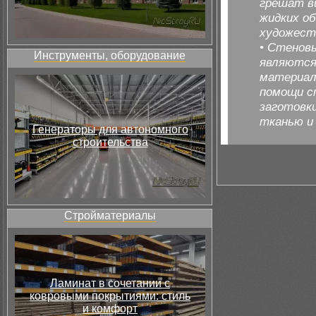
грешат в
жидких о
художест
• Стенов
Инструменты, оборудование
являются
материал
помощи с
заготовк
тканью и 
Генераторы для автономного
строительства
Стройматериалы
Ламинат в сочетании с
ковровыми покрытиями: стиль
и комфорт