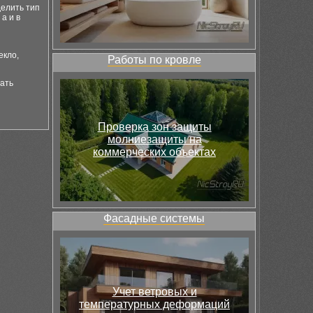
делить тип
а и в
екло,
Работы по кровле
тать
Проверка зон защиты
молниезащиты на
коммерческих объектах
Фасадные системы
Учет ветровых и
температурных деформаций