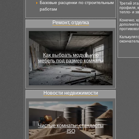
Базовые расценки по строительным
Третий эта
профиля, к
работам
тепло- и з
Конечно, к
Ремонт, отделка
дополнител
противовзл
Калькулято
окончатель
Как выбрать модульную
мебель под размер комнаты
Новости недвижимости
Чистые комнаты: стандарты
ISO