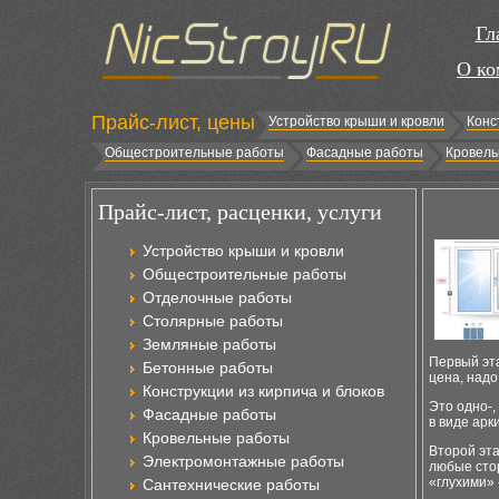
Гл
О ко
Прайс-лист, цены
Устройство крыши и кровли
Конс
Общестроительные работы
Фасадные работы
Кровель
Прайс-лист, расценки, услуги
Устройство крыши и кровли
Общестроительные работы
Отделочные работы
Столярные работы
Земляные работы
Первый эт
Бетонные работы
цена, надо
Конструкции из кирпича и блоков
Это одно-,
Фасадные работы
в виде арк
Кровельные работы
Второй эта
Электромонтажные работы
любые стор
«глухими» 
Сантехнические работы