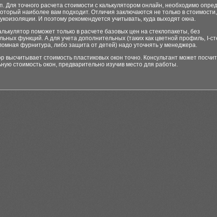
п. Для точного расчета стоимости с калькулятором онлайн, необходимо опре
оторый наиболее вам подходит. Отличия заключаются не только в стоимости, 
вукоизоляции. И поэтому рекомендуется учитывать, куда выходят окна.
алькулятор поможет только в расчете базовых цен на стеклопакеты, без
ьных функций. А для учета дополнительных (таких как цветной профиль, I-ст
омная фурнитура, либо защита от детей) надо уточнять у менеджера.
р высчитывает стоимость пластиковых окон точно. Консультант может посчи
ную стоимость окон, предварительно изучив место для работы.