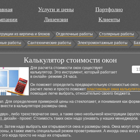
авная
Услуги и цены
Портфолио
мпании
Лицензии
Клиенты
трукции из кирпича и блоков
Отделочные работы
Столярные работы
ные работы
Сантехнические работы
Электромонтажные работы
Баз
Калькулятор стоимости окон
Для расчета стоимости окон существует
1
калькулятор. Это инструмент, который работает
в онлайн- режиме 24 часа.
Он поможет определить предварительную стоимостью окон.
расчет легко и просто поможет
пластиковые окна калькулято
помощью легче выбрать, относительно своего бюджета.
ап. Для определения примерной цены на стеклопакет, и понимания как форм
 внести в калькуляторе размеры окна.
 двух-, либо трехстворчатое окно, а также окно необычной конструкции (кругло
и), дизайн - проект. Стоимость таких окон надо узнавать у наших менеджеров.
п. Затем надо выбрать как открываются окна и размеры окна. Окна могут отк
оны, а также иметь специальный режим проветривания. А иногда окна могут
- это когда просто не надо их открывать.