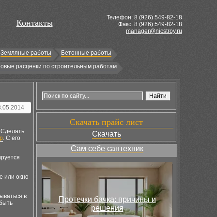
Телефон: 8 (
926
) 549-82-18
Контакты
Факс: 8 (926) 549-82-18
manager@nicstroy.ru
Земляные работы
Бетонные работы
овые расценки по строительным работам
3.05.2014
Скачать прайс лист
 Сделать
Скачать
р
. С его
Сам себе сантехник
ируется
е или окно
рываться в
Протечки бачка: причины и
 быть
решения