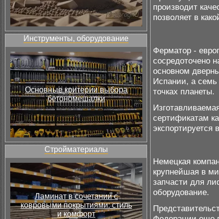
производит каче
позволяет в како
Инструменты, оборудование
Ферматор - евро
сосредоточено н
основном дверны
Испании, а семь
Основные критерии выбора
точках планеты.
бетономешалки
Изготавливаемая
сертификатам ка
экспортируется в
Стройматериалы
Немецкая компа
крупнейшая в ми
запчасти для ли
оборудование.
Ламинат в сочетании с
ковровыми покрытиями: стиль
Представительст
и комфорт
Федерации еще в