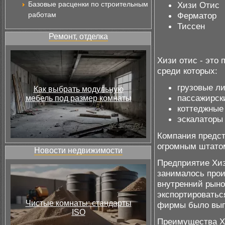
Базовые расценки по строительным
Хизи Отис
работам
Ферматор
Тиссен
Ремонт, отделка
Хизи отис - это
среди которых:
грузовые л
Как выбрать модульную
пассажирски
мебель под размер комнаты
коттеджные 
эскалаторы
Компания предст
огромным штатом
Новости недвижимости
Предприятие Хиз
занималось прои
внутренний рынок
экспортироватьс
Чистые комнаты: стандарты
фирмы было вып
ISO
Преимущества Хи