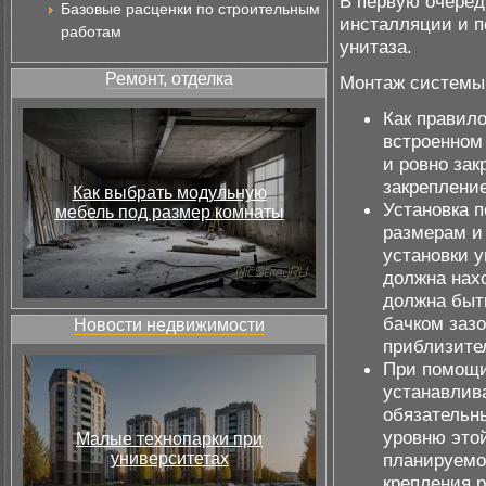
В первую очеред
Базовые расценки по строительным
инсталляции и п
работам
унитаза.
Ремонт, отделка
Монтаж системы
Как правило
встроенном
и ровно зак
закрепление
Как выбрать модульную
Установка 
мебель под размер комнаты
размерам и
установки у
должна нахо
должна быт
бачком заз
Новости недвижимости
приблизите
При помощи 
устанавлив
обязательн
уровню это
Малые технопарки при
университетах
планируемо
крепления р