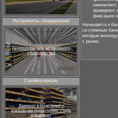
наживляют, 
проверяют 
фиксацию к
Инструменты, оборудование
Начинается к ба
со сливным бачк
которые монтиру
с рынка.
Генераторы для автономного
строительства
Стройматериалы
Ламинат в сочетании с
ковровыми покрытиями: стиль
и комфорт