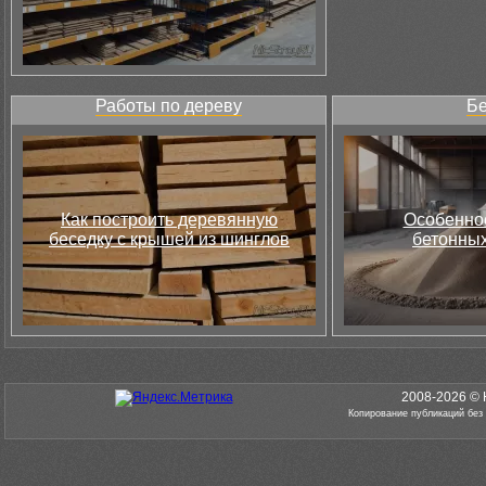
Работы по дереву
Бе
Как построить деревянную
Особеннос
беседку с крышей из шинглов
бетонных
2008-2026 © 
Копирование публикаций без