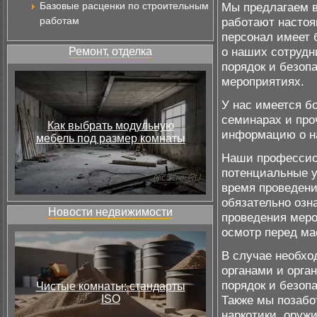
Базовые расценки по строительным
Мы предлагаем в
работам
работают насто
персонал имеет 
о наших сотрудн
Ремонт, отделка
порядок и безоп
мероприятиях.
У нас имеется б
семинарах и про
Как выбрать модульную
информацию о н
мебель под размер комнаты
Наши профессион
потенциальные уг
время проведен
обязательно оз
Новости недвижимости
проведения меро
осмотр перед м
В случае необхо
органами и орга
порядок и безоп
Чистые комнаты: стандарты
ISO
Также мы позабо
наркотики, оруж