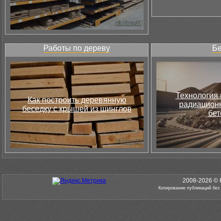
Работы по дереву
Бе
Технология 
Как построить деревянную
радиацион
беседку с крышей из шинглов
бет
2008-2026 © 
Копирование публикаций без