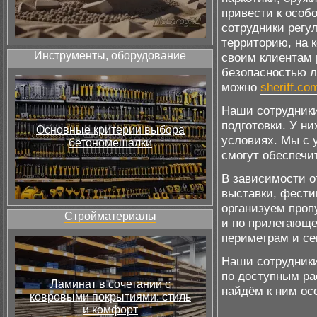
привести к особ
сотрудники регу
территорию, на 
Инструменты, оборудование
своим клиентам 
безопасностью л
можно
sheriff.co
Наши сотрудники
подготовки. У н
Основные критерии выбора
условиях. Мы с 
бетономешалки
смогут обеспечи
В зависимости о
выставки, фести
организуем проп
Стройматериалы
и по прилегающе
периметрам и се
Наши сотрудники
по доступным ра
Ламинат в сочетании с
найдём к ним ос
ковровыми покрытиями: стиль
и комфорт